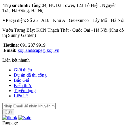
Trụ sở chính:
Tầng 04, HUD3 Tower, 123 Tô Hiệu, Nguyễn
Trãi, Hà Đông, Hà Nội
VP Đại diện: Số 25 - A16 - Khu A - Geleximco - Tây Mỗ - Hà Nội
Vườn Trưng Bày: KCN Thạch Thất - Quốc Oai - Hà Nội (Khu đô
thị Sunny Garden)
Hotline:
091 287 9919
Email:
kojilandscape@koji.vn
Liên kết nhanh
Giới thiệu
Dự án đã thi công
Báo Giá
Kiến thức
Tuyển dụng
Liên hệ
GỬI
Fanpage