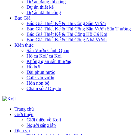
Dự án đang thi công
Dự án thiết kế
Dự án đã thi công
Báo Giá
Báo Giá Thiết Kế & Thi Công Sân Vườn
Báo Giá Thiết Kế & Thi Công Sân Vườn Sân Thượng
Báo Giá Thiết Kế & Thi Công Hồ Cá Koi
Báo Giá Thiết Kế & Thi Công Nhà Vườn
Kiến thức
Sân Vườn Cảnh Quan
Hồ cá Koi/ cá Koi
Không gian sân thượng
Hồ bơi
Đài phun nước
Cafe sân vườn
Hòn non bộ
Chăm sóc/ Duy tu
Trang chủ
Giới thiệu
Giới thiệu về Koji
Người sáng lập
Dịch vụ