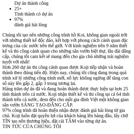
Dự án thành công
25
+
Tỉnh thành có dự án
97
%
đánh giá hài lòng
Chúng tôi tạo nên những công trình hồ Koi, không gian ngoài trời
với những thiết kế độc đáo, kết hợp với phong cách cảnh quan đặc
trưng của các nước trên thế giới. Với kinh nghiệm trên 9 năm thiết
kế và thi công cảnh quan cho những sân vườn biệt thự, lâu đài đẳng
cấp, chúng tôi cam kết sẽ mang đến cho gia chủ những trải nghiệm
tuyệt với nhất!
Hơn 260 dự án thi công cảnh quan được Koji tiếp nhận và hoàn
thành theo đúng tiến độ. Hiện nay, chúng tôi cũng đang trong quá
trình xử lý những công trình mới, nỗ lực không ngừng để tăng con
số này lên gấp 2, gấp 3 trong tương lai.
Hàng trăm dự án đã và đang hoàn thành được thực hiện tại hơn 25
tỉnh thành trên cả nước. Koji nhận thiết kế và thi công tại cả 64 tỉnh
thành trên cả nước, đem đến cho mỗi gia đình Việt một không gian
sân vườn SÁNG TẠO-ĐẲNG CẤP.
97% công trình đã hoàn thiện nhận được đánh giá hài lòng từ gia
chủ. Koji luôn đặt quyền lợi của khách hàng lên hàng đầu, lấy chữ
TÍN tạo nên thương hiệu, đặt cái TÂM vào từng dự án.
TIN TỨC CỦA CHÚNG TÔI