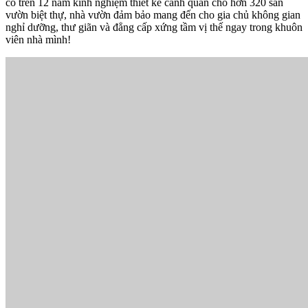
có trên 12 năm kinh nghiệm thiết kế cảnh quan cho hơn 320 sân
vườn biệt thự, nhà vườn đảm bảo mang đến cho gia chủ không gian
nghỉ dưỡng, thư giãn và đẳng cấp xứng tầm vị thế ngay trong khuôn
viên nhà mình!