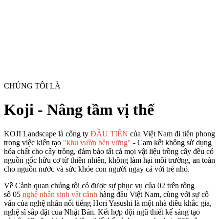
CHÚNG TÔI LÀ
Koji - Nâng tầm vị thế
KOJI Landscape là công ty
ĐẦU TIÊN
của Việt Nam đi tiên phong
trong việc kiến tạo
"khu vườn bền vững"
- Cam kết không sử dụng
hóa chất cho cây trồng, đảm bảo tất cả mọi vật liệu trồng cây đều có
nguồn gốc hữu cơ từ thiên nhiên, không làm hại môi trường, an toàn
cho nguồn nước và sức khỏe con người ngay cả với trẻ nhỏ.
Về Cảnh quan chúng tôi có được sự phục vụ của 02 trên tổng
số 05
nghệ nhân sinh vật cảnh
hàng đầu Việt Nam, cùng với sự cố
vấn của nghệ nhân nổi tiếng Hori Yasushi là một nhà điêu khắc gia,
nghệ sĩ sắp đặt của Nhật Bản. Kết hợp đội ngũ thiết kế sáng tạo