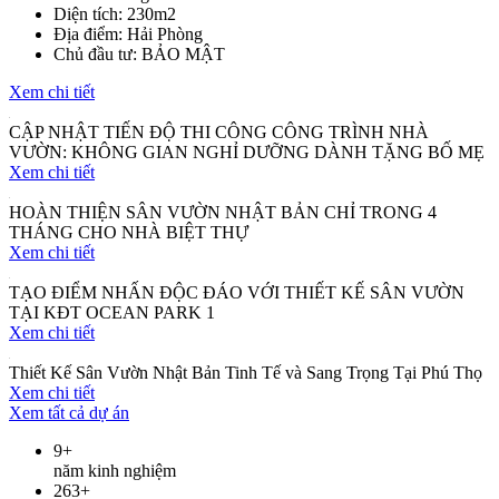
Diện tích: 230m2
Địa điểm: Hải Phòng
Chủ đầu tư: BẢO MẬT
Xem chi tiết
CẬP NHẬT TIẾN ĐỘ THI CÔNG CÔNG TRÌNH NHÀ
VƯỜN: KHÔNG GIAN NGHỈ DƯỠNG DÀNH TẶNG BỐ MẸ
Xem chi tiết
HOÀN THIỆN SÂN VƯỜN NHẬT BẢN CHỈ TRONG 4
THÁNG CHO NHÀ BIỆT THỰ
Xem chi tiết
TẠO ĐIỂM NHẤN ĐỘC ĐÁO VỚI THIẾT KẾ SÂN VƯỜN
TẠI KĐT OCEAN PARK 1
Xem chi tiết
Thiết Kế Sân Vườn Nhật Bản Tinh Tế và Sang Trọng Tại Phú Thọ
Xem chi tiết
Xem tất cả dự án
9
+
năm kinh nghiệm
263
+