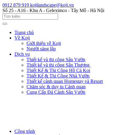
0912 879 919
kojilandscape@koji.vn
Số 25 - A16 - Khu A - Geleximco - Tây Mỗ - Hà Nội
Trang chủ
Về Koji
Giới thiệu về Koji
Người sáng lập
Dịch vụ
Thiết kế và thi công Sân Vườn
Thiết kế và thi công Sân Thượng
Thiết Kế & Thi Công Hồ Cá Koi
Thiết Kế & Thi Công Nhà Vườn
Thiết kế cảnh quan Homestay và Resort
Chăm sóc & duy tu Cảnh quan
Cung Cấp Đá Cảnh Sân Vườn
Công trình