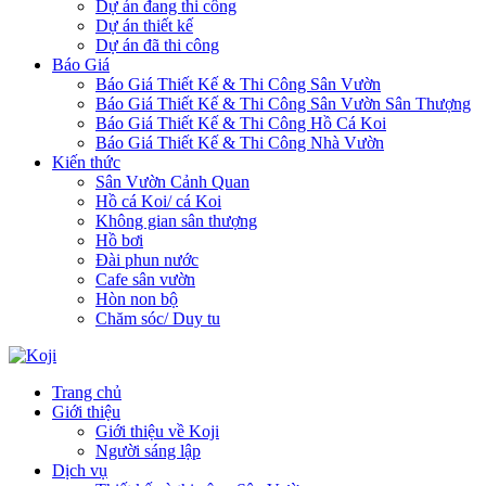
Dự án đang thi công
Dự án thiết kế
Dự án đã thi công
Báo Giá
Báo Giá Thiết Kế & Thi Công Sân Vườn
Báo Giá Thiết Kế & Thi Công Sân Vườn Sân Thượng
Báo Giá Thiết Kế & Thi Công Hồ Cá Koi
Báo Giá Thiết Kế & Thi Công Nhà Vườn
Kiến thức
Sân Vườn Cảnh Quan
Hồ cá Koi/ cá Koi
Không gian sân thượng
Hồ bơi
Đài phun nước
Cafe sân vườn
Hòn non bộ
Chăm sóc/ Duy tu
Trang chủ
Giới thiệu
Giới thiệu về Koji
Người sáng lập
Dịch vụ