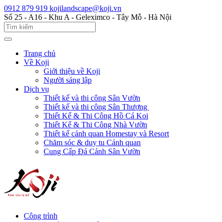
0912 879 919
kojilandscape@koji.vn
Số 25 - A16 - Khu A - Geleximco - Tây Mỗ - Hà Nội
Trang chủ
Về Koji
Giới thiệu về Koji
Người sáng lập
Dịch vụ
Thiết kế và thi công Sân Vườn
Thiết kế và thi công Sân Thượng
Thiết Kế & Thi Công Hồ Cá Koi
Thiết Kế & Thi Công Nhà Vườn
Thiết kế cảnh quan Homestay và Resort
Chăm sóc & duy tu Cảnh quan
Cung Cấp Đá Cảnh Sân Vườn
Công trình