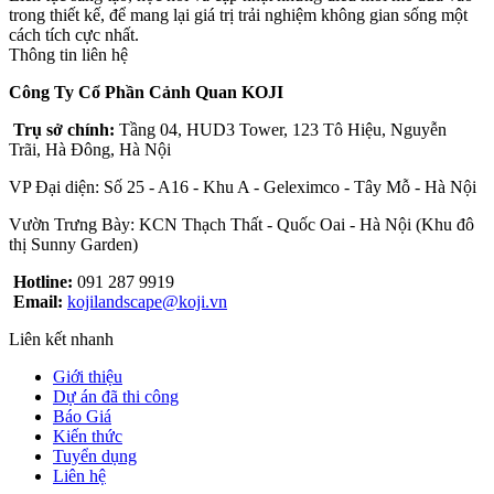
trong thiết kế, để mang lại giá trị trải nghiệm không gian sống một
cách tích cực nhất.
Thông tin liên hệ
Công Ty Cổ Phần Cảnh Quan KOJI
Trụ sở chính:
Tầng 04, HUD3 Tower, 123 Tô Hiệu, Nguyễn
Trãi, Hà Đông, Hà Nội
VP Đại diện: Số 25 - A16 - Khu A - Geleximco - Tây Mỗ - Hà Nội
Vườn Trưng Bày: KCN Thạch Thất - Quốc Oai - Hà Nội (Khu đô
thị Sunny Garden)
Hotline:
091 287 9919
Email:
kojilandscape@koji.vn
Liên kết nhanh
Giới thiệu
Dự án đã thi công
Báo Giá
Kiến thức
Tuyển dụng
Liên hệ