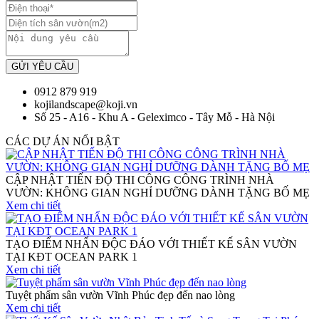
GỬI YÊU CẦU
0912 879 919
kojilandscape@koji.vn
Số 25 - A16 - Khu A - Geleximco - Tây Mỗ - Hà Nội
CÁC DỰ ÁN NỔI BẬT
CẬP NHẬT TIẾN ĐỘ THI CÔNG CÔNG TRÌNH NHÀ
VƯỜN: KHÔNG GIAN NGHỈ DƯỠNG DÀNH TẶNG BỐ MẸ
Xem chi tiết
TẠO ĐIỂM NHẤN ĐỘC ĐÁO VỚI THIẾT KẾ SÂN VƯỜN
TẠI KĐT OCEAN PARK 1
Xem chi tiết
Tuyệt phẩm sân vườn Vĩnh Phúc đẹp đến nao lòng
Xem chi tiết