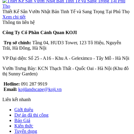
Thiết Kế Sân Vườn Nhật Bản Tinh Tế và Sang Trọng Tại Phú Thọ
Xem chi tiết
Thông tin liên hệ
Công Ty Cổ Phần Cảnh Quan KOJI
Trụ sở chính:
Tầng 04, HUD3 Tower, 123 Tô Hiệu, Nguyễn
Trãi, Hà Đông, Hà Nội
VP Đại diện: Số 25 - A16 - Khu A - Geleximco - Tây Mỗ - Hà Nội
Vườn Trưng Bày: KCN Thạch Thất - Quốc Oai - Hà Nội (Khu đô
thị Sunny Garden)
Hotline:
091 287 9919
Email:
kojilandscape@koji.vn
Liên kết nhanh
Giới thiệu
Dự án đã thi công
Báo Giá
Kiến thức
Tuyển dụng