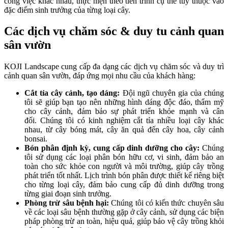
công việc khác nhau, thực hiện theo tiến trình cụ thể tùy thuộc vào
đặc điểm sinh trưởng của từng loại cây.
Các dịch vụ chăm sóc & duy tu cảnh quan
sân vườn
KOJI Landscape cung cấp đa dạng các dịch vụ chăm sóc và duy trì
cảnh quan sân vườn, đáp ứng mọi nhu cầu của khách hàng:
Cắt tỉa cây cảnh, tạo dáng:
Đội ngũ chuyên gia của chúng
tôi sẽ giúp bạn tạo nên những hình dáng độc đáo, thẩm mỹ
cho cây cảnh, đảm bảo sự phát triển khỏe mạnh và cân
đối. Chúng tôi có kinh nghiệm cắt tỉa nhiều loại cây khác
nhau, từ cây bóng mát, cây ăn quả đến cây hoa, cây cảnh
bonsai.
Bón phân định kỳ, cung cấp dinh dưỡng cho cây:
Chúng
tôi sử dụng các loại phân bón hữu cơ, vi sinh, đảm bảo an
toàn cho sức khỏe con người và môi trường, giúp cây trồng
phát triển tốt nhất. Lịch trình bón phân được thiết kế riêng biệt
cho từng loại cây, đảm bảo cung cấp đủ dinh dưỡng trong
từng giai đoạn sinh trưởng.
Phòng trừ sâu bệnh hại:
Chúng tôi có kiến thức chuyên sâu
về các loại sâu bệnh thường gặp ở cây cảnh, sử dụng các biện
pháp phòng trừ an toàn, hiệu quả, giúp bảo vệ cây trồng khỏi