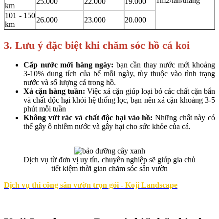
1m2/lần/tháng
25.000
22.000
19.000
km
101 - 150
26.000
23.000
20.000
km
3. Lưu ý đặc biệt khi chăm sóc hồ cá koi
Cấp nước mới hàng ngày:
bạn cần thay nước mới khoảng
3-10% dung tích của bể mỗi ngày, tùy thuộc vào tình trạng
nước và số lượng cá trong hồ.
Xả cặn hàng tuần:
Việc xả cặn giúp loại bỏ các chất cặn bẩn
và chất độc hại khỏi hệ thống lọc, bạn nên xả cặn khoảng 3-5
phút mỗi tuần
Không vứt rác và chất độc hại vào hồ:
Những chất này có
thể gây ô nhiễm nước và gây hại cho sức khỏe của cá.
Dịch vụ từ đơn vị uy tín, chuyên nghiệp sẽ giúp gia chủ
tiết kiệm thời gian chăm sóc sân vườn
Dịch vụ thi công sân vườn trọn gói - Koji Landscape