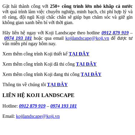
Gặt hái thành công với
250+ công trình lớn nhỏ khắp cả nước
với quá trình làm việc chuyên nghiệp, minh bạch, chi phí hợp lý và
rõ ràng, đội ngũ Koji chắc chắn sẽ giúp bạn chăm sóc và giữ gìn
không gian xanh bền bỉ với thời gian.
Hãy liên hệ ngay với Koji Landscape theo hotline
0912 879 919
–
0974 193 181
hoặc qua email
kojilandscape@koji.vn
để được tư
vấn miễn phí ngay hôm nay.
Xem thêm công trình Koji thiết kế
TẠI ĐÂY
Xem thêm công trình Koji đã thi công
TẠI ĐÂY
Xem thêm công trình Koji đang thi công
TẠI ĐÂY
Thông tin về chúng tôi
TẠI ĐÂY
LIÊN HỆ KOJI LANDSCAPE
Hotline:
0912 879 919
–
0974 193 181
Email:
kojilandscape@koji.vn