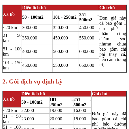
Diện tích hồ
Ghi chú
Xa hồ
251 -
50 - 100m2
101 - 250m2
Đơn giá này
500m2
đã bao gồm 1
<20 km
300.000
350.000
450.000
chi phí/ 1
nhân công
21 - 50
350.000
450.000
550.000
chăm sóc
km
nhưng chưa
51 - 100
bao gồm chi
400.000
500.000
600.000
km
phí thay cá,
tiểu cảnh trang
101 - 150
trí,....
450.000
550.000
650.000
km
2. Gói dịch vụ định kỳ
Diện tích hồ
Ghi chú
Xa hồ
101 -
251 -
50 - 100m2
250m2
500m2
<20 km
22.000
19.000
16.000
Đơn giá này đã
21 - 50
23.000
20.000
18.000
bao gồm cả chi
km
phí bảo dưỡng
51 - 100