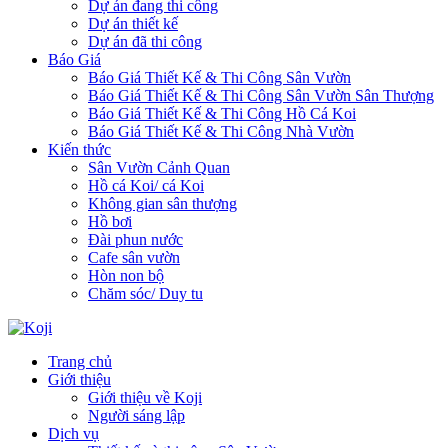
Dự án đang thi công
Dự án thiết kế
Dự án đã thi công
Báo Giá
Báo Giá Thiết Kế & Thi Công Sân Vườn
Báo Giá Thiết Kế & Thi Công Sân Vườn Sân Thượng
Báo Giá Thiết Kế & Thi Công Hồ Cá Koi
Báo Giá Thiết Kế & Thi Công Nhà Vườn
Kiến thức
Sân Vườn Cảnh Quan
Hồ cá Koi/ cá Koi
Không gian sân thượng
Hồ bơi
Đài phun nước
Cafe sân vườn
Hòn non bộ
Chăm sóc/ Duy tu
Trang chủ
Giới thiệu
Giới thiệu về Koji
Người sáng lập
Dịch vụ