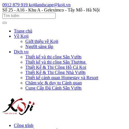
0912 879 919
kojilandscape@koji.vn
Số 25 - A16 - Khu A - Geleximco - Tây Mỗ - Hà Nội
Trang chủ
Về Koji
Giới thiệu về Koji
Người sáng lập
Dịch vụ
Thiết kế và thi công Sân Vườn
Thiết kế và thi công Sân Thượng
Thiết Kế & Thi Công Hồ Cá Koi
Thiết Kế & Thi Công Nhà Vườn
Thiết kế cảnh quan Homestay và Resort
Chăm sóc & duy tu Cảnh quan
Cung Cấp Đá Cảnh Sân Vườn
Công trình