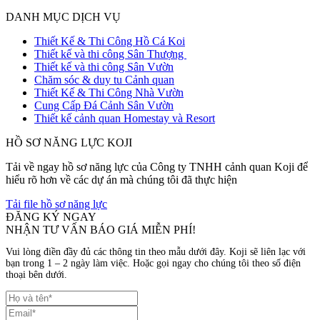
DANH MỤC DỊCH VỤ
Thiết Kế & Thi Công Hồ Cá Koi
Thiết kế và thi công Sân Thượng
Thiết kế và thi công Sân Vườn
Chăm sóc & duy tu Cảnh quan
Thiết Kế & Thi Công Nhà Vườn
Cung Cấp Đá Cảnh Sân Vườn
Thiết kế cảnh quan Homestay và Resort
HỒ SƠ NĂNG LỰC KOJI
Tải về ngay hồ sơ năng lực của Công ty TNHH cảnh quan Koji để
hiểu rõ hơn về các dự án mà chúng tôi đã thực hiện
Tải file hồ sơ năng lực
ĐĂNG KÝ NGAY
NHẬN TƯ VẤN BÁO GIÁ MIỄN PHÍ!
Vui lòng điền đầy đủ các thông tin theo mẫu dưới đây. Koji sẽ liên lạc với
bạn trong 1 – 2 ngày làm việc. Hoặc gọi ngay cho chúng tôi theo số điện
thoại bên dưới.