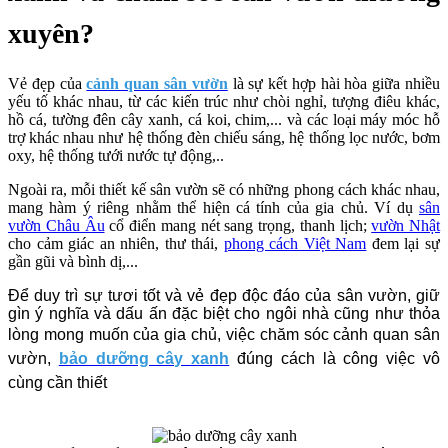
xuyên?
Vẻ đẹp của
cảnh quan sân vườn
là sự kết hợp hài hòa giữa nhiều
yếu tố khác nhau, từ các kiến trúc như chòi nghỉ, tượng điêu khác,
hồ cá, tường đên cây xanh, cá koi, chim,... và các loại máy móc hỗ
trợ khác nhau như hệ thống đèn chiếu sáng, hệ thống lọc nước, bơm
oxy, hệ thống tưới nước tự động,..
Ngoài ra, mỗi thiết kế sân vườn sẽ có những phong cách khác nhau,
mang hàm ý riêng nhằm thể hiện cá tính của gia chủ. Ví dụ
sân
vườn Châu Âu
cổ điển mang nét sang trọng, thanh lịch;
vườn Nhật
cho cảm giác an nhiên, thư thái,
phong cách Việt Nam
đem lại sự
gần gũi và bình dị,...
Để duy trì sự tươi tốt và vẻ đẹp độc đáo của sân vườn, giữ
gìn ý nghĩa và dấu ấn đặc biệt cho ngôi nhà cũng như thỏa
lòng mong muốn của gia chủ,
việc chăm sóc cảnh quan sân
vườn,
bảo dưỡng cây xanh
đúng cách
là công việc vô
cùng cần thiết