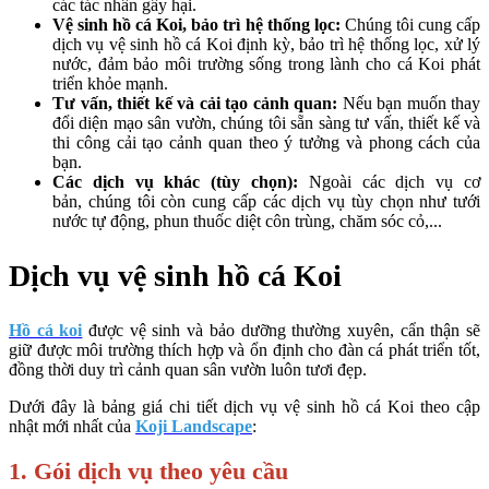
các tác nhân gây hại.
Vệ sinh hồ cá Koi, bảo trì hệ thống lọc:
Chúng tôi cung cấp
dịch vụ vệ sinh hồ cá Koi định kỳ, bảo trì hệ thống lọc, xử lý
nước, đảm bảo môi trường sống trong lành cho cá Koi phát
triển khỏe mạnh.
Tư vấn, thiết kế và cải tạo cảnh quan:
Nếu bạn muốn thay
đổi diện mạo sân vườn, chúng tôi sẵn sàng tư vấn, thiết kế và
thi công cải tạo cảnh quan theo ý tưởng và phong cách của
bạn.
Các dịch vụ khác (tùy chọn):
Ngoài các dịch vụ cơ
bản, chúng tôi còn cung cấp các dịch vụ tùy chọn như tưới
nước tự động, phun thuốc diệt côn trùng, chăm sóc cỏ,...
Dịch vụ vệ sinh hồ cá Koi
Hồ cá koi
được vệ sinh và bảo dưỡng thường xuyên, cẩn thận sẽ
giữ được môi trường thích hợp và ổn định cho đàn cá phát triển tốt,
đồng thời duy trì cảnh quan sân vườn luôn tươi đẹp.
Dưới đây là bảng giá chi tiết dịch vụ vệ sinh hồ cá Koi theo cập
nhật mới nhất của
Koji Landscape
:
1. Gói dịch vụ theo yêu cầu