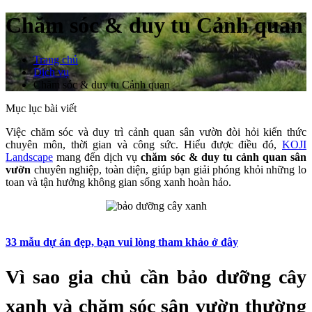
Chăm sóc & duy tu Cảnh quan
Trang chủ
Dịch vụ
Chăm sóc & duy tu Cảnh quan
Mục lục bài viết
Việc chăm sóc và duy trì cảnh quan sân vườn đòi hỏi kiến thức
chuyên môn, thời gian và công sức. Hiểu được điều đó,
KOJI
Landscape
mang đến dịch vụ
chăm sóc & duy tu cảnh quan sân
vườn
chuyên nghiệp, toàn diện, giúp bạn giải phóng khỏi những lo
toan và tận hưởng không gian sống xanh hoàn hảo.
33 mẫu dự án đẹp, bạn vui lòng tham khảo ở đây
Vì sao gia chủ cần bảo dưỡng cây
xanh và chăm sóc sân vườn thường