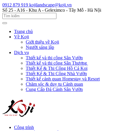
0912 879 919
kojilandscape@koji.vn
Số 25 - A16 - Khu A - Geleximco - Tây Mỗ - Hà Nội
Trang chủ
Về Koji
Giới thiệu về Koji
Người sáng lập
Dịch vụ
Thiết kế và thi công Sân Vườn
Thiết kế và thi công Sân Thượng
Thiết Kế & Thi Công Hồ Cá Koi
Thiết Kế & Thi Công Nhà Vườn
Thiết kế cảnh quan Homestay và Resort
Chăm sóc & duy tu Cảnh quan
Cung Cấp Đá Cảnh Sân Vườn
Công trình