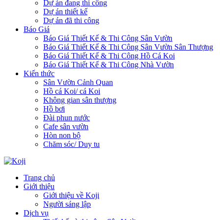
Dự án đang thi công
Dự án thiết kế
Dự án đã thi công
Báo Giá
Báo Giá Thiết Kế & Thi Công Sân Vườn
Báo Giá Thiết Kế & Thi Công Sân Vườn Sân Thượng
Báo Giá Thiết Kế & Thi Công Hồ Cá Koi
Báo Giá Thiết Kế & Thi Công Nhà Vườn
Kiến thức
Sân Vườn Cảnh Quan
Hồ cá Koi/ cá Koi
Không gian sân thượng
Hồ bơi
Đài phun nước
Cafe sân vườn
Hòn non bộ
Chăm sóc/ Duy tu
Trang chủ
Giới thiệu
Giới thiệu về Koji
Người sáng lập
Dịch vụ