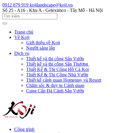
0912 879 919
kojilandscape@koji.vn
Số 25 - A16 - Khu A - Geleximco - Tây Mỗ - Hà Nội
Trang chủ
Về Koji
Giới thiệu về Koji
Người sáng lập
Dịch vụ
Thiết kế và thi công Sân Vườn
Thiết kế và thi công Sân Thượng
Thiết Kế & Thi Công Hồ Cá Koi
Thiết Kế & Thi Công Nhà Vườn
Thiết kế cảnh quan Homestay và Resort
Chăm sóc & duy tu Cảnh quan
Cung Cấp Đá Cảnh Sân Vườn
Công trình