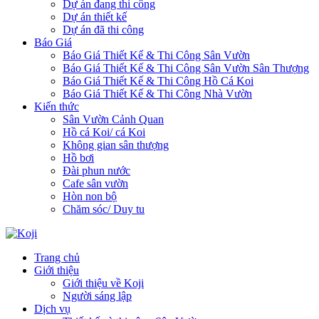
Dự án đang thi công
Dự án thiết kế
Dự án đã thi công
Báo Giá
Báo Giá Thiết Kế & Thi Công Sân Vườn
Báo Giá Thiết Kế & Thi Công Sân Vườn Sân Thượng
Báo Giá Thiết Kế & Thi Công Hồ Cá Koi
Báo Giá Thiết Kế & Thi Công Nhà Vườn
Kiến thức
Sân Vườn Cảnh Quan
Hồ cá Koi/ cá Koi
Không gian sân thượng
Hồ bơi
Đài phun nước
Cafe sân vườn
Hòn non bộ
Chăm sóc/ Duy tu
Trang chủ
Giới thiệu
Giới thiệu về Koji
Người sáng lập
Dịch vụ