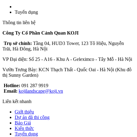
Tuyển dụng
Thông tin liên hệ
Công Ty Cổ Phần Cảnh Quan KOJI
Trụ sở chính:
Tầng 04, HUD3 Tower, 123 Tô Hiệu, Nguyễn
Trãi, Hà Đông, Hà Nội
VP Đại diện: Số 25 - A16 - Khu A - Geleximco - Tây Mỗ - Hà Nội
Vườn Trưng Bày: KCN Thạch Thất - Quốc Oai - Hà Nội (Khu đô
thị Sunny Garden)
Hotline:
091 287 9919
Email:
kojilandscape@koji.vn
Liên kết nhanh
Giới thiệu
Dự án đã thi công
Báo Giá
Kiến thức
Tuyển dụng