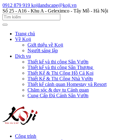
0912 879 919
kojilandscape@koji.vn
Số 25 - A16 - Khu A - Geleximco - Tây Mỗ - Hà Nội
Trang chủ
Về Koji
Giới thiệu về Koji
Người sáng lập
Dịch vụ
Thiết kế và thi công Sân Vườn
Thiết kế và thi công Sân Thượng
Thiết Kế & Thi Công Hồ Cá Koi
Thiết Kế & Thi Công Nhà Vườn
Thiết kế cảnh quan Homestay và Resort
Chăm sóc & duy tu Cảnh quan
Cung Cấp Đá Cảnh Sân Vườn
Công trình