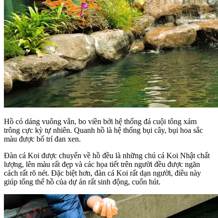
Hồ có dáng vuông vắn, bo viền bởi hệ thống đá cuội tông xám
trông cực kỳ tự nhiên. Quanh hồ là hệ thống bụi cây, bụi hoa sắc
màu được bố trí đan xen.
Đàn cá Koi được chuyển về hồ đều là những chú cá Koi Nhật chất
lượng, lên màu rất đẹp và các họa tiết trên người đều được ngăn
cách rất rõ nét. Đặc biệt hơn, đàn cá Koi rất dạn người, điều này
giúp tổng thể hồ của dự án rất sinh động, cuốn hút.