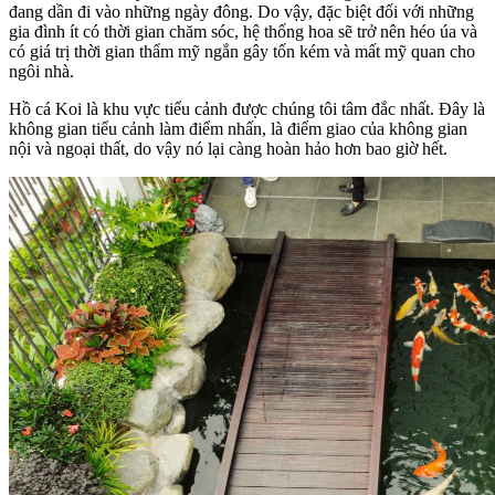
đang dần đi vào những ngày đông. Do vậy, đặc biệt đối với những
gia đình ít có thời gian chăm sóc, hệ thống hoa sẽ trở nên héo úa và
có giá trị thời gian thẩm mỹ ngắn gây tốn kém và mất mỹ quan cho
ngôi nhà.
Hồ cá Koi là khu vực tiểu cảnh được chúng tôi tâm đắc nhất. Đây là
không gian tiểu cảnh làm điểm nhấn, là điểm giao của không gian
nội và ngoại thất, do vậy nó lại càng hoàn hảo hơn bao giờ hết.