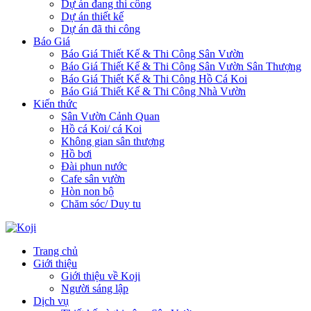
Dự án đang thi công
Dự án thiết kế
Dự án đã thi công
Báo Giá
Báo Giá Thiết Kế & Thi Công Sân Vườn
Báo Giá Thiết Kế & Thi Công Sân Vườn Sân Thượng
Báo Giá Thiết Kế & Thi Công Hồ Cá Koi
Báo Giá Thiết Kế & Thi Công Nhà Vườn
Kiến thức
Sân Vườn Cảnh Quan
Hồ cá Koi/ cá Koi
Không gian sân thượng
Hồ bơi
Đài phun nước
Cafe sân vườn
Hòn non bộ
Chăm sóc/ Duy tu
Trang chủ
Giới thiệu
Giới thiệu về Koji
Người sáng lập
Dịch vụ