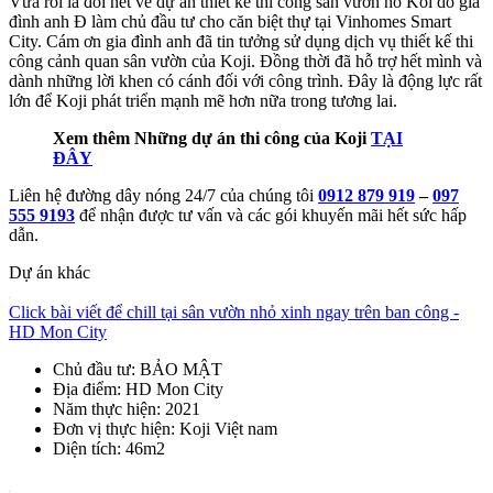
Vừa rồi là đôi nét về dự án thiết kế thi công sân vườn hồ Koi do gia
đình anh Đ làm chủ đầu tư cho căn biệt thự tại Vinhomes Smart
City. Cám ơn gia đình anh đã tin tưởng sử dụng dịch vụ thiết kế thi
công cảnh quan sân vườn của Koji. Đồng thời đã hỗ trợ hết mình và
dành những lời khen có cánh đối với công trình. Đây là động lực rất
lớn để Koji phát triển mạnh mẽ hơn nữa trong tương lai.
Xem thêm Những dự án thi công của Koji
TẠI
ĐÂY
Liên hệ đường dây nóng 24/7 của chúng tôi
0912 879 919
–
097
555 9193
để nhận được tư vấn và các gói khuyến mãi hết sức hấp
dẫn.
Dự án khác
Click bài viết để chill tại sân vườn nhỏ xinh ngay trên ban công -
HD Mon City
Chủ đầu tư
: BẢO MẬT
Địa điểm
: HD Mon City
Năm thực hiện
: 2021
Đơn vị thực hiện
: Koji Việt nam
Diện tích
: 46m2