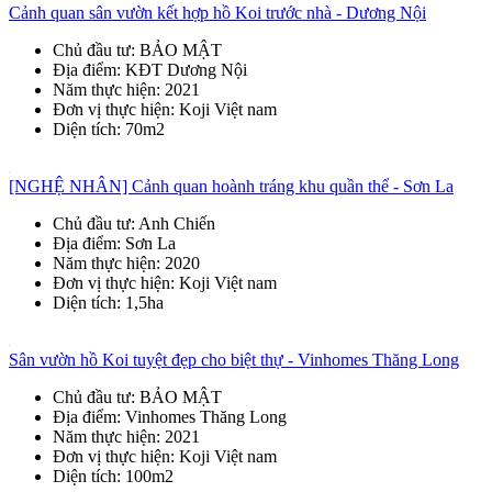
Cảnh quan sân vườn kết hợp hồ Koi trước nhà - Dương Nội
Chủ đầu tư
: BẢO MẬT
Địa điểm
: KĐT Dương Nội
Năm thực hiện
: 2021
Đơn vị thực hiện
: Koji Việt nam
Diện tích
: 70m2
[NGHỆ NHÂN] Cảnh quan hoành tráng khu quần thể - Sơn La
Chủ đầu tư
: Anh Chiến
Địa điểm
: Sơn La
Năm thực hiện
: 2020
Đơn vị thực hiện
: Koji Việt nam
Diện tích
: 1,5ha
Sân vườn hồ Koi tuyệt đẹp cho biệt thự - Vinhomes Thăng Long
Chủ đầu tư
: BẢO MẬT
Địa điểm
: Vinhomes Thăng Long
Năm thực hiện
: 2021
Đơn vị thực hiện
: Koji Việt nam
Diện tích
: 100m2