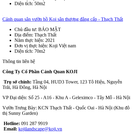
Diện tích
: 50m2
Cảnh quan sân vườn hồ Koi sân thượng đẳng cấp - Thạch Thất
Chủ đầu tư
: BẢO MẬT
Địa điểm
: Thạch Thất
Năm thực hiện
: 2021
Đơn vị thực hiện
: Koji Việt nam
Diện tích
: 70m2
Thông tin liên hệ
Công Ty Cổ Phần Cảnh Quan KOJI
Trụ sở chính:
Tầng 04, HUD3 Tower, 123 Tô Hiệu, Nguyễn
Trãi, Hà Đông, Hà Nội
VP Đại diện: Số 25 - A16 - Khu A - Geleximco - Tây Mỗ - Hà Nội
Vườn Trưng Bày: KCN Thạch Thất - Quốc Oai - Hà Nội (Khu đô
thị Sunny Garden)
Hotline:
091 287 9919
Email:
kojilandscape@koji.vn