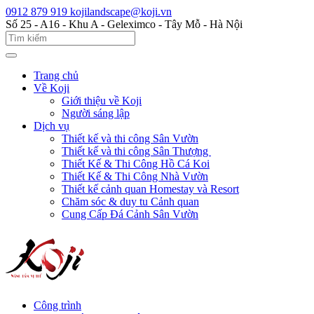
0912 879 919
kojilandscape@koji.vn
Số 25 - A16 - Khu A - Geleximco - Tây Mỗ - Hà Nội
Trang chủ
Về Koji
Giới thiệu về Koji
Người sáng lập
Dịch vụ
Thiết kế và thi công Sân Vườn
Thiết kế và thi công Sân Thượng
Thiết Kế & Thi Công Hồ Cá Koi
Thiết Kế & Thi Công Nhà Vườn
Thiết kế cảnh quan Homestay và Resort
Chăm sóc & duy tu Cảnh quan
Cung Cấp Đá Cảnh Sân Vườn
Công trình