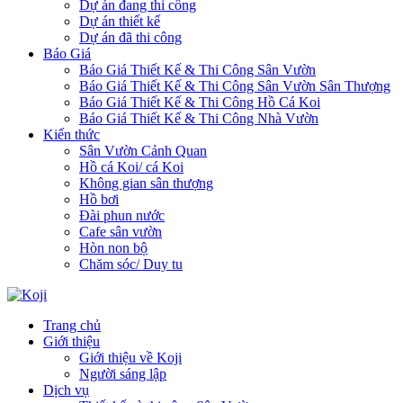
Dự án đang thi công
Dự án thiết kế
Dự án đã thi công
Báo Giá
Báo Giá Thiết Kế & Thi Công Sân Vườn
Báo Giá Thiết Kế & Thi Công Sân Vườn Sân Thượng
Báo Giá Thiết Kế & Thi Công Hồ Cá Koi
Báo Giá Thiết Kế & Thi Công Nhà Vườn
Kiến thức
Sân Vườn Cảnh Quan
Hồ cá Koi/ cá Koi
Không gian sân thượng
Hồ bơi
Đài phun nước
Cafe sân vườn
Hòn non bộ
Chăm sóc/ Duy tu
Trang chủ
Giới thiệu
Giới thiệu về Koji
Người sáng lập
Dịch vụ