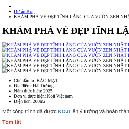
Dự án Koji
KHÁM PHÁ VẺ ĐẸP TĨNH LẶNG CỦA VƯỜN ZEN NH
KHÁM PHÁ VẺ ĐẸP TĨNH L
Chủ đầu tư
: BẢO MẬT
Địa điểm
: Hải Dương
Năm thực hiện
: 2025
Đơn vị thực hiện
: Koji Việt nam
Diện tích
: 200m2
Một công trình đã được 
KOJI
 lên ý tưởng và hoàn thà
Tóm tắt