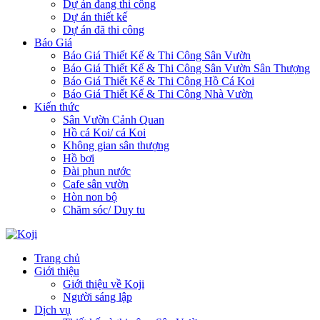
Dự án đang thi công
Dự án thiết kế
Dự án đã thi công
Báo Giá
Báo Giá Thiết Kế & Thi Công Sân Vườn
Báo Giá Thiết Kế & Thi Công Sân Vườn Sân Thượng
Báo Giá Thiết Kế & Thi Công Hồ Cá Koi
Báo Giá Thiết Kế & Thi Công Nhà Vườn
Kiến thức
Sân Vườn Cảnh Quan
Hồ cá Koi/ cá Koi
Không gian sân thượng
Hồ bơi
Đài phun nước
Cafe sân vườn
Hòn non bộ
Chăm sóc/ Duy tu
Trang chủ
Giới thiệu
Giới thiệu về Koji
Người sáng lập
Dịch vụ