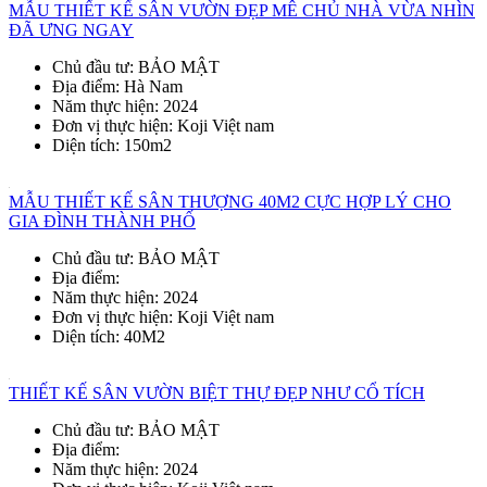
MẪU THIẾT KẾ SÂN VƯỜN ĐẸP MÊ CHỦ NHÀ VỪA NHÌN
ĐÃ ƯNG NGAY
Chủ đầu tư
: BẢO MẬT
Địa điểm
: Hà Nam
Năm thực hiện
: 2024
Đơn vị thực hiện
: Koji Việt nam
Diện tích
: 150m2
MẪU THIẾT KẾ SÂN THƯỢNG 40M2 CỰC HỢP LÝ CHO
GIA ĐÌNH THÀNH PHỐ
Chủ đầu tư
: BẢO MẬT
Địa điểm
:
Năm thực hiện
: 2024
Đơn vị thực hiện
: Koji Việt nam
Diện tích
: 40M2
THIẾT KẾ SÂN VƯỜN BIỆT THỰ ĐẸP NHƯ CỔ TÍCH
Chủ đầu tư
: BẢO MẬT
Địa điểm
:
Năm thực hiện
: 2024