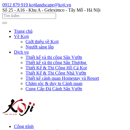
0912 879 919
kojilandscape@koji.vn
Số 25 - A16 - Khu A - Geleximco - Tây Mỗ - Hà Nội
Trang chủ
Về Koji
Giới thiệu về Koji
Người sáng lập
Dịch vụ
Thiết kế và thi công Sân Vườn
Thiết kế và thi công Sân Thượng
Thiết Kế & Thi Công Hồ Cá Koi
Thiết Kế & Thi Công Nhà Vườn
Thiết kế cảnh quan Homestay và Resort
Chăm sóc & duy tu Cảnh quan
Cung Cấp Đá Cảnh Sân Vườn
Công trình