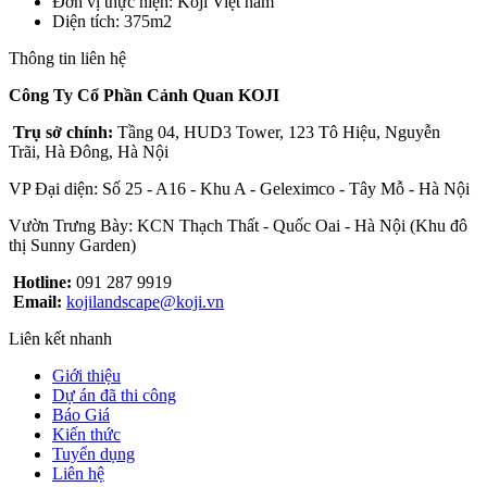
Đơn vị thực hiện
: Koji Việt nam
Diện tích
: 375m2
Thông tin liên hệ
Công Ty Cổ Phần Cảnh Quan KOJI
Trụ sở chính:
Tầng 04, HUD3 Tower, 123 Tô Hiệu, Nguyễn
Trãi, Hà Đông, Hà Nội
VP Đại diện: Số 25 - A16 - Khu A - Geleximco - Tây Mỗ - Hà Nội
Vườn Trưng Bày: KCN Thạch Thất - Quốc Oai - Hà Nội (Khu đô
thị Sunny Garden)
Hotline:
091 287 9919
Email:
kojilandscape@koji.vn
Liên kết nhanh
Giới thiệu
Dự án đã thi công
Báo Giá
Kiến thức
Tuyển dụng
Liên hệ