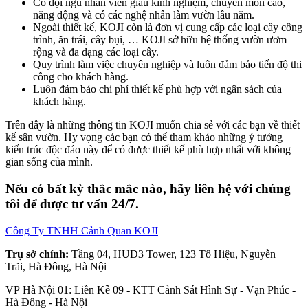
Có đội ngũ nhân viên giàu kinh nghiệm, chuyên môn cao,
năng động và có các nghệ nhân làm vườn lâu năm.
Ngoài thiết kế, KOJI còn là đơn vị cung cấp các loại cây công
trình, ăn trái, cây bụi, … KOJI sở hữu hệ thống vườn ươm
rộng và đa dạng các loại cây.
Quy trình làm việc chuyên nghiệp và luôn đảm bảo tiến độ thi
công cho khách hàng.
Luôn đảm bảo chi phí thiết kế phù hợp với ngân sách của
khách hàng.
Trên đây là những thông tin KOJI muốn chia sẻ với các bạn về thiết
kế sân vườn. Hy vọng các bạn có thể tham khảo những ý tưởng
kiến trúc độc đáo này để có được thiết kế phù hợp nhất với không
gian sống của mình.
Nếu có bất kỳ thắc mắc nào, hãy liên hệ với chúng
tôi để được tư vấn 24/7.
Công Ty TNHH Cảnh Quan KOJI
Trụ s
ở
chính:
Tầng 04, HUD3 Tower, 123 Tô Hiệu, Nguyễn
Trãi, Hà Đông, Hà Nội
VP Hà Nội 01: Liền Kề 09 - KTT Cảnh Sát Hình Sự - Vạn Phúc -
Hà Đông - Hà Nội