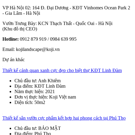
VP Hà Nội 02: 164 Đ. Đại Dương - KĐT Vinhomes Ocean Park 2
- Gia Lâm - Hà Nội
Vườn Trưng Bày: KCN Thạch Thất - Quốc Oai - Hà Nội
(Khu đô thị CEO)
Hotline:
0912 879 919 / 0984 639 995
Email: kojilandscape@koji.vn
Dự án khác
Thiết kế cảnh quan xanh cực đẹp cho biệt thự KĐT Linh Đàm
Chủ đầu tư
: Anh Khiêm
Địa điểm
: KĐT Linh Đàm
Năm thực hiện
: 2021
Đơn vị thực hiện
: Koji Việt nam
Diện tích
: 50m2
Thiết kế sân vườn cực phẩm kết hợp hai phong cách tại Phú Thọ
Chủ đầu tư
: BẢO MẬT
Địa điểm
: Phú Thọ