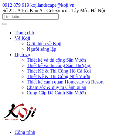
0912 879 919
kojilandscape@koji.vn
Số 25 - A16 - Khu A - Geleximco - Tây Mỗ - Hà Nội
Trang chủ
Về Koji
Giới thiệu về Koji
Người sáng lập
Dịch vụ
Thiết kế và thi công Sân Vườn
Thiết kế và thi công Sân Thượng
Thiết Kế & Thi Công Hồ Cá Koi
Thiết Kế & Thi Công Nhà Vườn
Thiết kế cảnh quan Homestay và Resort
Chăm sóc & duy tu Cảnh quan
Cung Cấp Đá Cảnh Sân Vườn
Công trình