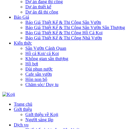
Dự án đang thi công
Dự án thiết kế
Dự án đã thi công
Báo Giá
Báo Giá Thiết Kế & Thi Công Sân Vườn
Báo Giá Thiết Kế & Thi Công Sân Vườn Sân Thượng
Báo Giá Thiết Kế & Thi Công Hồ Cá Koi
Báo Giá Thiết Kế & Thi Công Nhà Vườn
Kiến thức
Sân Vườn Cảnh Quan
Hồ cá Koi/ cá Koi
Không gian sân thượng
Hồ bơi
Đài phun nước
Cafe sân vườn
Hòn non bộ
Chăm sóc/ Duy tu
Trang chủ
Giới thiệu
Giới thiệu về Koji
Người sáng lập
Dịch vụ