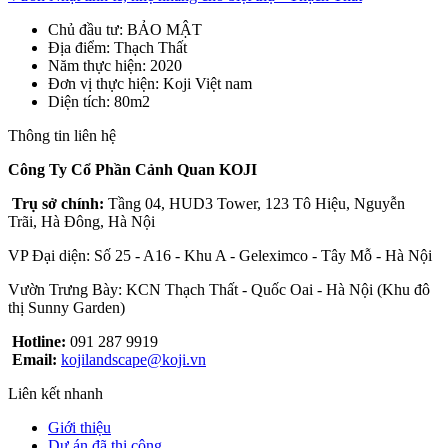
Chủ đầu tư
: BẢO MẬT
Địa điểm
: Thạch Thất
Năm thực hiện
: 2020
Đơn vị thực hiện
: Koji Việt nam
Diện tích
: 80m2
Thông tin liên hệ
Công Ty Cổ Phần Cảnh Quan KOJI
Trụ sở chính:
Tầng 04, HUD3 Tower, 123 Tô Hiệu, Nguyễn
Trãi, Hà Đông, Hà Nội
VP Đại diện: Số 25 - A16 - Khu A - Geleximco - Tây Mỗ - Hà Nội
Vườn Trưng Bày: KCN Thạch Thất - Quốc Oai - Hà Nội (Khu đô
thị Sunny Garden)
Hotline:
091 287 9919
Email:
kojilandscape@koji.vn
Liên kết nhanh
Giới thiệu
Dự án đã thi công