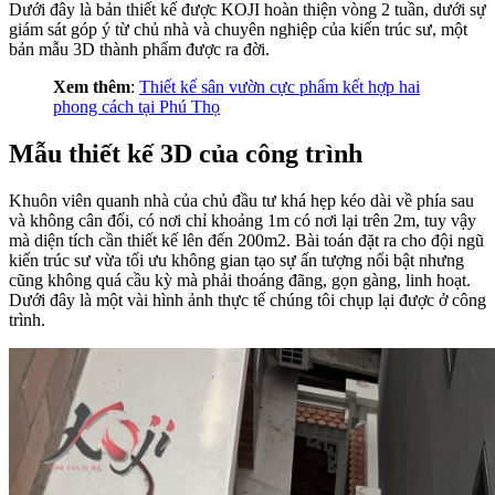
Dưới đây là bản thiết kế được KOJI hoàn thiện vòng 2 tuần, dưới sự
giám sát góp ý từ chủ nhà và chuyên nghiệp của kiến trúc sư, một
bản mẫu 3D thành phẩm được ra đời.
Xem thêm
:
Thiết kế sân vườn cực phẩm kết hợp hai
phong cách tại Phú Thọ
Mẫu thiết kế 3D của công trình
Khuôn viên quanh nhà của chủ đầu tư khá hẹp kéo dài về phía sau
và không cân đối, có nơi chỉ khoảng 1m có nơi lại trên 2m, tuy vậy
mà diện tích cần thiết kế lên đến 200m2. Bài toán đặt ra cho đội ngũ
kiến trúc sư vừa tối ưu không gian tạo sự ấn tượng nổi bật nhưng
cũng không quá cầu kỳ mà phải thoáng đãng, gọn gàng, linh hoạt.
Dưới đây là một vài hình ảnh thực tế chúng tôi chụp lại được ở công
trình.