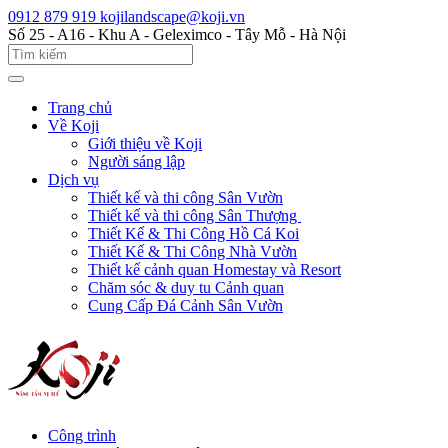
0912 879 919
kojilandscape@koji.vn
Số 25 - A16 - Khu A - Geleximco - Tây Mỗ - Hà Nội
Trang chủ
Về Koji
Giới thiệu về Koji
Người sáng lập
Dịch vụ
Thiết kế và thi công Sân Vườn
Thiết kế và thi công Sân Thượng
Thiết Kế & Thi Công Hồ Cá Koi
Thiết Kế & Thi Công Nhà Vườn
Thiết kế cảnh quan Homestay và Resort
Chăm sóc & duy tu Cảnh quan
Cung Cấp Đá Cảnh Sân Vườn
Công trình