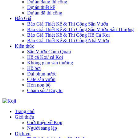
Dự án đang thi công
Dự án thiết kế
Dự án đã thi công
Báo Giá
Báo Giá Thiết Kế & Thi Công Sân Vườn
Báo Giá Thiết Kế & Thi Công Sân Vườn Sân Thượng
Báo Giá Thiết Kế & Thi Công Hồ Cá Koi
Báo Giá Thiết Kế & Thi Công Nhà Vườn
Kiến thức
Sân Vườn Cảnh Quan
Hồ cá Koi/ cá Koi
Không gian sân thượng
Hồ bơi
Đài phun nước
Cafe sân vườn
Hòn non bộ
Chăm sóc/ Duy tu
Trang chủ
Giới thiệu
Giới thiệu về Koji
Người sáng lập
Dịch vụ