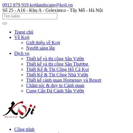
0912 879 919
kojilandscape@koji.vn
Số 25 - A16 - Khu A - Geleximco - Tây Mỗ - Hà Nội
Trang chủ
Về Koji
Giới thiệu về Koji
Người sáng lập
Dịch vụ
Thiết kế và thi công Sân Vườn
Thiết kế và thi công Sân Thượng
Thiết Kế & Thi Công Hồ Cá Koi
Thiết Kế & Thi Công Nhà Vườn
Thiết kế cảnh quan Homestay và Resort
Chăm sóc & duy tu Cảnh quan
Cung Cấp Đá Cảnh Sân Vườn
Công trình