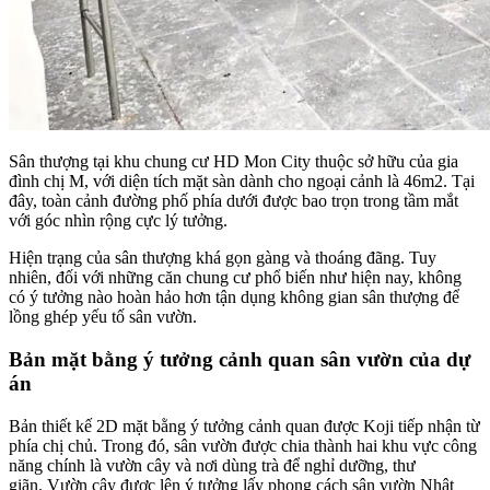
Sân thượng tại khu chung cư HD Mon City thuộc sở hữu của gia
đình chị M, với diện tích mặt sàn dành cho ngoại cảnh là 46m2. Tại
đây, toàn cảnh đường phố phía dưới được bao trọn trong tầm mắt
với góc nhìn rộng cực lý tưởng.
Hiện trạng của sân thượng khá gọn gàng và thoáng đãng. Tuy
nhiên, đối với những căn chung cư phổ biến như hiện nay, không
có ý tưởng nào hoàn hảo hơn tận dụng không gian sân thượng để
lồng ghép yếu tố sân vườn.
Bản mặt bằng ý tưởng cảnh quan sân vườn của dự
án
Bản thiết kế 2D mặt bằng ý tưởng cảnh quan được Koji tiếp nhận từ
phía chị chủ. Trong đó, sân vườn được chia thành hai khu vực công
năng chính là vườn cây và nơi dùng trà để nghỉ dưỡng, thư
giãn. Vườn cây được lên ý tưởng lấy phong cách sân vườn Nhật