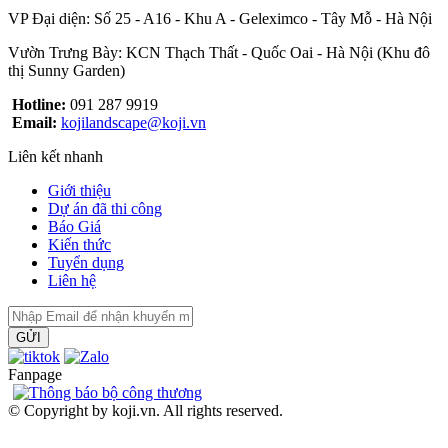
VP Đại diện: Số 25 - A16 - Khu A - Geleximco - Tây Mỗ - Hà Nội
Vườn Trưng Bày: KCN Thạch Thất - Quốc Oai - Hà Nội (Khu đô
thị Sunny Garden)
Hotline:
091 287 9919
Email:
kojilandscape@koji.vn
Liên kết nhanh
Giới thiệu
Dự án đã thi công
Báo Giá
Kiến thức
Tuyển dụng
Liên hệ
GỬI
Fanpage
© Copyright by koji.vn. All rights reserved.