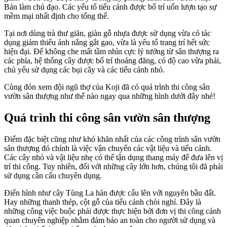
Bản làm chủ đạo. Các yếu tố tiểu cảnh được bố trí uốn lượn tạo sự
mềm mại nhất định cho tổng thể.
Tại nơi dùng trà thư giãn, giàn gỗ nhựa được sử dụng vừa có tác
dụng giảm thiểu ánh nắng gắt gao, vừa là yếu tố trang trí hết sức
hiện đại. Để không che mất tầm nhìn cực lý tưởng từ sân thượng ra
các phía, hệ thống cây được bố trí thoáng đãng, có độ cao vừa phải,
chủ yếu sử dụng các bụi cây và các tiểu cảnh nhỏ.
Cùng đón xem đội ngũ thợ của Koji đã có quá trình thi công sân
vườn sân thượng như thế nào ngay qua những hình dưới đây nhé!
Quá trình thi công sân vườn sân thượng
Điểm đặc biệt cũng như khó khăn nhất của các công trình sân vườn
sân thượng đó chính là việc vận chuyển các vật liệu và tiểu cảnh.
Các cây nhỏ và vật liệu nhẹ có thể tận dụng thang máy để đưa lên vị
trí thi công. Tuy nhiên, đối với những cây lớn hơn, chúng tôi đã phải
sử dụng cần cẩu chuyên dụng.
Điển hình như cây Tùng La hán được cẩu lên với nguyên bầu đất.
Hay những thanh thép, cột gỗ của tiểu cảnh chòi nghỉ. Đây là
những công việc buộc phải được thực hiện bởi đơn vị thi công cảnh
quan chuyên nghiệp nhằm đảm bảo an toàn cho người sử dụng và