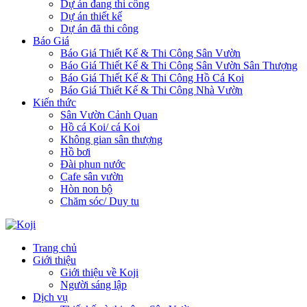
Dự án đang thi công
Dự án thiết kế
Dự án đã thi công
Báo Giá
Báo Giá Thiết Kế & Thi Công Sân Vườn
Báo Giá Thiết Kế & Thi Công Sân Vườn Sân Thượng
Báo Giá Thiết Kế & Thi Công Hồ Cá Koi
Báo Giá Thiết Kế & Thi Công Nhà Vườn
Kiến thức
Sân Vườn Cảnh Quan
Hồ cá Koi/ cá Koi
Không gian sân thượng
Hồ bơi
Đài phun nước
Cafe sân vườn
Hòn non bộ
Chăm sóc/ Duy tu
Trang chủ
Giới thiệu
Giới thiệu về Koji
Người sáng lập
Dịch vụ