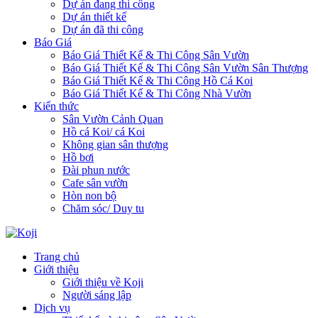
Dự án đang thi công
Dự án thiết kế
Dự án đã thi công
Báo Giá
Báo Giá Thiết Kế & Thi Công Sân Vườn
Báo Giá Thiết Kế & Thi Công Sân Vườn Sân Thượng
Báo Giá Thiết Kế & Thi Công Hồ Cá Koi
Báo Giá Thiết Kế & Thi Công Nhà Vườn
Kiến thức
Sân Vườn Cảnh Quan
Hồ cá Koi/ cá Koi
Không gian sân thượng
Hồ bơi
Đài phun nước
Cafe sân vườn
Hòn non bộ
Chăm sóc/ Duy tu
Trang chủ
Giới thiệu
Giới thiệu về Koji
Người sáng lập
Dịch vụ