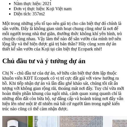
Năm thực hiện
: 2021
Đơn vị thực hiện
: Koji Việt nam
Diện tích
: 357m2
Một trong những yếu tố tạo nên giá trị cho căn biệt thự đó chính là
sân vườn. Đây là không gian sinh hoạt chung cũng như là nơi để
mỗi người trong nhà thư giãn, thưởng thức không khí yên bình, trò
chuyện cùng nhau. Vậy làm thế nào để sân vườn của mình trở nên
lộng lẫy và thể hiện được giá trị bản thân? Hãy cùng xem dự án
thiết kế sân vườn của Koji tại căn biệt thự Ecopark nhé!
Chủ đầu tư và ý tưởng dự án
Chị N - chủ đầu tư của dự án, sở hữu căn biệt thự đơn lập thuộc
khuôn viên KĐT Ecopark có vị trí cực đắt giá với view hướng ra
hồ. Khi tiếp nhận dự án và lần đầu ghé khảo sát, chúng tôi rất ấn
tượng với không gian rộng rãi, thoáng mát nơi đây. Tuy chỉ vừa mới
hoàn thiện phần khung của ngôi nhà, cảnh quan xung quanh chỉ là
những đồn đất còn bừa bộ, sự đẳng cấp và hoành tráng nơi đây vẫn
hiện lên như một lẽ dĩ nhiên mà bất cứ người làm trong nghề kiến
trúc nào cũng có thể cảm nhận được.