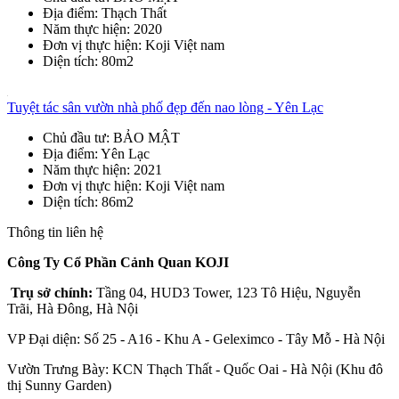
Địa điểm
: Thạch Thất
Năm thực hiện
: 2020
Đơn vị thực hiện
: Koji Việt nam
Diện tích
: 80m2
Tuyệt tác sân vườn nhà phố đẹp đến nao lòng - Yên Lạc
Chủ đầu tư
: BẢO MẬT
Địa điểm
: Yên Lạc
Năm thực hiện
: 2021
Đơn vị thực hiện
: Koji Việt nam
Diện tích
: 86m2
Thông tin liên hệ
Công Ty Cổ Phần Cảnh Quan KOJI
Trụ sở chính:
Tầng 04, HUD3 Tower, 123 Tô Hiệu, Nguyễn
Trãi, Hà Đông, Hà Nội
VP Đại diện: Số 25 - A16 - Khu A - Geleximco - Tây Mỗ - Hà Nội
Vườn Trưng Bày: KCN Thạch Thất - Quốc Oai - Hà Nội (Khu đô
thị Sunny Garden)