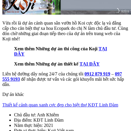
Vừa rồi là dự án cảnh quan sân vườn hồ Koi cực độc lạ và đẳng
cấp cho căn biệt thự xa hoa Ecopark do chị N làm chủ đầu tư. Cùng
đón chờ những giai đoạn tiếp theo của dự án trên trang web của
Koji nhé!
Xem thêm Những dự án thi công của Koji
TẠI
ĐÂY
Xem thêm Những dự án thiết kế
TẠI ĐÂY
Liên hệ đường dây nóng 24/7 của chúng tôi
0912 879 919
–
097
555 9193
để nhận được tư vấn và các gói khuyến mãi hết sức hấp
dẫn.
Dự án khác
Thiết kế cảnh quan xanh cực đẹp cho biệt thự KĐT Linh Đàm
Chủ đầu tư
: Anh Khiêm
Địa điểm
: KĐT Linh Đàm
Năm thực hiện
: 2021
Đơn vị thực hiện
: Koji Việt nam