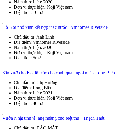
Năm thực hiện
: 2020
Đơn vị thực hiện
: Koji Việt nam
Diện tích
: 10m2
Hồ Koi nhỏ xinh kết hợp thác nước - Vinhomes Riverside
Chủ đầu tư
: Anh Linh
Địa điểm
: Vinhomes Riverside
Năm thực hiện
: 2020
Đơn vị thực hiện
: Koji Việt nam
Diện tích
: 5m2
Sân vườn hồ Koi lột xác cho cảnh quan ngôi nhà - Long Biên
Chủ đầu tư
: Chị Hương
Địa điểm
: Long Biên
Năm thực hiện
: 2021
Đơn vị thực hiện
: Koji Việt nam
Diện tích
: 40m2
Vườn Nhật tinh tế, nhẹ nhàng cho biệt thự - Thạch Thất
Chủ đầu tư
: BẢO MẬT