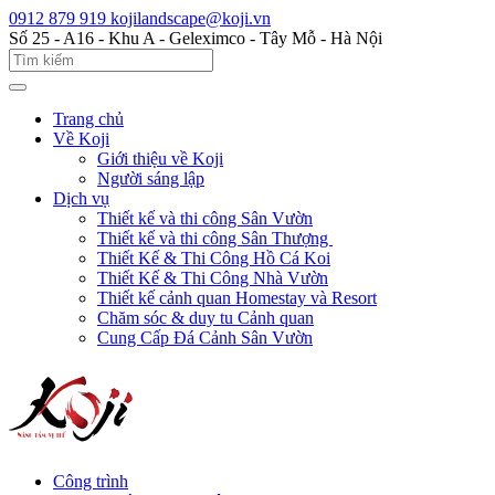
0912 879 919
kojilandscape@koji.vn
Số 25 - A16 - Khu A - Geleximco - Tây Mỗ - Hà Nội
Trang chủ
Về Koji
Giới thiệu về Koji
Người sáng lập
Dịch vụ
Thiết kế và thi công Sân Vườn
Thiết kế và thi công Sân Thượng
Thiết Kế & Thi Công Hồ Cá Koi
Thiết Kế & Thi Công Nhà Vườn
Thiết kế cảnh quan Homestay và Resort
Chăm sóc & duy tu Cảnh quan
Cung Cấp Đá Cảnh Sân Vườn
Công trình