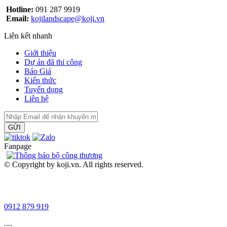
Hotline:
091 287 9919
Email:
kojilandscape@koji.vn
Liên kết nhanh
Giới thiệu
Dự án đã thi công
Báo Giá
Kiến thức
Tuyển dụng
Liên hệ
GỬI
Fanpage
© Copyright by koji.vn. All rights reserved.
0912 879 919