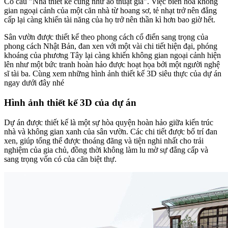
Có câu "Nhà thiết kế cũng như ảo thuật gia". Việc biến hóa không
gian ngoại cảnh của một căn nhà từ hoang sơ, tẻ nhạt trở nên đẳng
cấp lại càng khiến tài năng của họ trở nên thần kì hơn bao giờ hết.
Sân vườn được thiết kế theo phong cách cổ điển sang trọng của
phong cách Nhật Bản, đan xen với một vài chi tiết hiện đại, phóng
khoáng của phương Tây lại càng khiến không gian ngoại cảnh hiện
lên như một bức tranh hoàn hảo được hoạt họa bởi một người nghệ
sĩ tài ba. Cùng xem những hình ảnh thiết kế 3D siêu thực của dự án
ngay dưới đây nhé
Hình ảnh thiết kế 3D của dự án
Dự án được thiết kế là một sự hòa quyện hoàn hảo giữa kiến trúc
nhà và không gian xanh của sân vườn. Các chi tiết được bố trí đan
xen, giúp tổng thể được thoáng đãng và tiện nghi nhất cho trải
nghiệm của gia chủ, đồng thời không làm lu mờ sự đẳng cấp và
sang trọng vốn có của căn biệt thự.