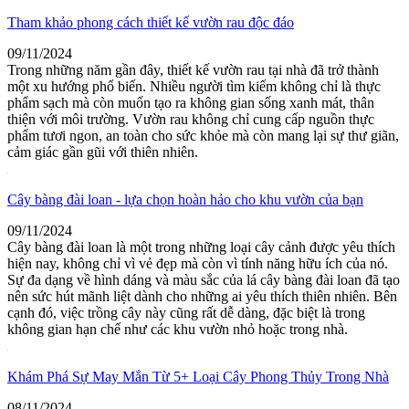
Tham khảo phong cách thiết kế vườn rau độc đáo
09/11/2024
Trong những năm gần đây, thiết kế vườn rau tại nhà đã trở thành
một xu hướng phổ biến. Nhiều người tìm kiếm không chỉ là thực
phẩm sạch mà còn muốn tạo ra không gian sống xanh mát, thân
thiện với môi trường. Vườn rau không chỉ cung cấp nguồn thực
phẩm tươi ngon, an toàn cho sức khỏe mà còn mang lại sự thư giãn,
cảm giác gần gũi với thiên nhiên.
Cây bàng đài loan - lựa chọn hoàn hảo cho khu vườn của bạn
09/11/2024
Cây bàng đài loan là một trong những loại cây cảnh được yêu thích
hiện nay, không chỉ vì vẻ đẹp mà còn vì tính năng hữu ích của nó.
Sự đa dạng về hình dáng và màu sắc của lá cây bàng đài loan đã tạo
nên sức hút mãnh liệt dành cho những ai yêu thích thiên nhiên. Bên
cạnh đó, việc trồng cây này cũng rất dễ dàng, đặc biệt là trong
không gian hạn chế như các khu vườn nhỏ hoặc trong nhà.
Khám Phá Sự May Mắn Từ 5+ Loại Cây Phong Thủy Trong Nhà
08/11/2024