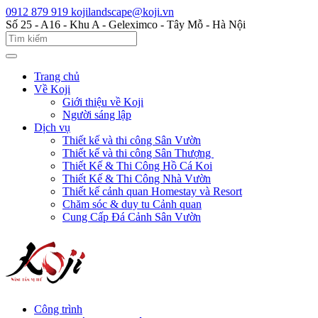
0912 879 919
kojilandscape@koji.vn
Số 25 - A16 - Khu A - Geleximco - Tây Mỗ - Hà Nội
Trang chủ
Về Koji
Giới thiệu về Koji
Người sáng lập
Dịch vụ
Thiết kế và thi công Sân Vườn
Thiết kế và thi công Sân Thượng
Thiết Kế & Thi Công Hồ Cá Koi
Thiết Kế & Thi Công Nhà Vườn
Thiết kế cảnh quan Homestay và Resort
Chăm sóc & duy tu Cảnh quan
Cung Cấp Đá Cảnh Sân Vườn
Công trình