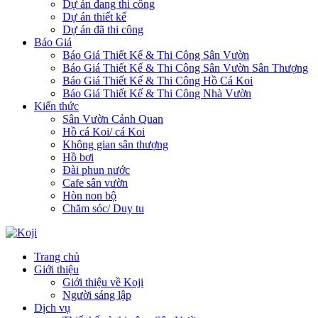
Dự án đang thi công
Dự án thiết kế
Dự án đã thi công
Báo Giá
Báo Giá Thiết Kế & Thi Công Sân Vườn
Báo Giá Thiết Kế & Thi Công Sân Vườn Sân Thượng
Báo Giá Thiết Kế & Thi Công Hồ Cá Koi
Báo Giá Thiết Kế & Thi Công Nhà Vườn
Kiến thức
Sân Vườn Cảnh Quan
Hồ cá Koi/ cá Koi
Không gian sân thượng
Hồ bơi
Đài phun nước
Cafe sân vườn
Hòn non bộ
Chăm sóc/ Duy tu
Trang chủ
Giới thiệu
Giới thiệu về Koji
Người sáng lập
Dịch vụ