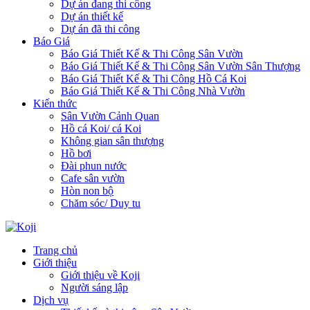
Dự án đang thi công
Dự án thiết kế
Dự án đã thi công
Báo Giá
Báo Giá Thiết Kế & Thi Công Sân Vườn
Báo Giá Thiết Kế & Thi Công Sân Vườn Sân Thượng
Báo Giá Thiết Kế & Thi Công Hồ Cá Koi
Báo Giá Thiết Kế & Thi Công Nhà Vườn
Kiến thức
Sân Vườn Cảnh Quan
Hồ cá Koi/ cá Koi
Không gian sân thượng
Hồ bơi
Đài phun nước
Cafe sân vườn
Hòn non bộ
Chăm sóc/ Duy tu
Trang chủ
Giới thiệu
Giới thiệu về Koji
Người sáng lập
Dịch vụ