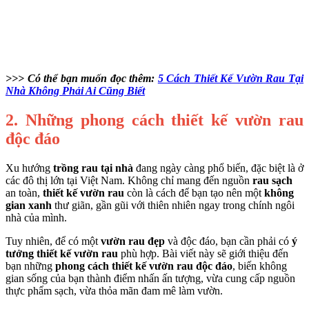
>>> Có thể bạn muốn đọc thêm:
5 Cách Thiết Kế Vườn Rau Tại
Nhà Không Phải Ai Cũng Biết
2. Những phong cách thiết kế vườn rau
độc đáo
Xu hướng
trồng rau tại nhà
đang ngày càng phổ biến, đặc biệt là ở
các đô thị lớn tại Việt Nam. Không chỉ mang đến nguồn
rau sạch
an toàn,
thiết kế vườn rau
còn là cách để bạn tạo nên một
không
gian xanh
thư giãn, gần gũi với thiên nhiên ngay trong chính ngôi
nhà của mình.
Tuy nhiên, để có một
vườn rau đẹp
và độc đáo, bạn cần phải có
ý
tưởng thiết kế vườn rau
phù hợp. Bài viết này sẽ giới thiệu đến
bạn những
phong cách thiết kế vườn rau độc đáo
, biến không
gian sống của bạn thành điểm nhấn ấn tượng, vừa cung cấp nguồn
thực phẩm sạch, vừa thỏa mãn đam mê làm vườn.