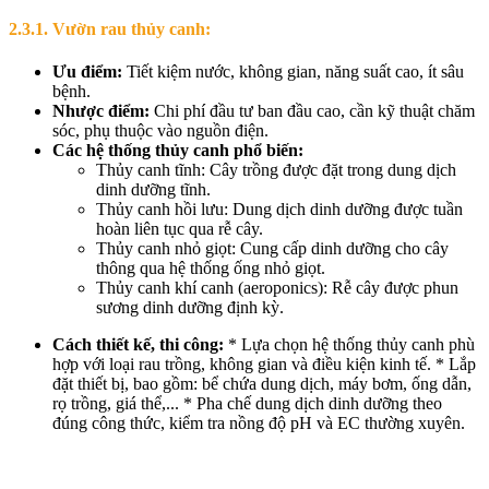
2.3.1. Vườn rau thủy canh:
Ưu điểm:
Tiết kiệm nước, không gian, năng suất cao, ít sâu
bệnh.
Nhược điểm:
Chi phí đầu tư ban đầu cao, cần kỹ thuật chăm
sóc, phụ thuộc vào nguồn điện.
Các hệ thống thủy canh phổ biến:
Thủy canh tĩnh: Cây trồng được đặt trong dung dịch
dinh dưỡng tĩnh.
Thủy canh hồi lưu: Dung dịch dinh dưỡng được tuần
hoàn liên tục qua rễ cây.
Thủy canh nhỏ giọt: Cung cấp dinh dưỡng cho cây
thông qua hệ thống ống nhỏ giọt.
Thủy canh khí canh (aeroponics): Rễ cây được phun
sương dinh dưỡng định kỳ.
Cách thiết kế, thi công:
* Lựa chọn hệ thống thủy canh phù
hợp với loại rau trồng, không gian và điều kiện kinh tế. * Lắp
đặt thiết bị, bao gồm: bể chứa dung dịch, máy bơm, ống dẫn,
rọ trồng, giá thể,... * Pha chế dung dịch dinh dưỡng theo
đúng công thức, kiểm tra nồng độ pH và EC thường xuyên.