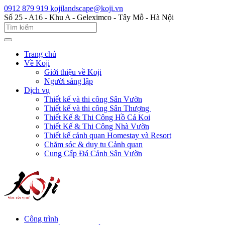
0912 879 919
kojilandscape@koji.vn
Số 25 - A16 - Khu A - Geleximco - Tây Mỗ - Hà Nội
Trang chủ
Về Koji
Giới thiệu về Koji
Người sáng lập
Dịch vụ
Thiết kế và thi công Sân Vườn
Thiết kế và thi công Sân Thượng
Thiết Kế & Thi Công Hồ Cá Koi
Thiết Kế & Thi Công Nhà Vườn
Thiết kế cảnh quan Homestay và Resort
Chăm sóc & duy tu Cảnh quan
Cung Cấp Đá Cảnh Sân Vườn
Công trình