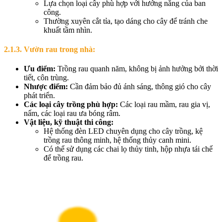
Lựa chọn loại cây phù hợp với hướng nắng của ban
công.
Thường xuyên cắt tỉa, tạo dáng cho cây để tránh che
khuất tầm nhìn.
2.1.3. Vườn rau trong nhà:
Ưu điểm:
Trồng rau quanh năm, không bị ảnh hưởng bởi thời
tiết, côn trùng.
Nhược điểm:
Cần đảm bảo đủ ánh sáng, thông gió cho cây
phát triển.
Các loại cây trồng phù hợp:
Các loại rau mầm, rau gia vị,
nấm, các loại rau ưa bóng râm.
Vật liệu, kỹ thuật thi công:
Hệ thống đèn LED chuyên dụng cho cây trồng, kệ
trồng rau thông minh, hệ thống thủy canh mini.
Có thể sử dụng các chai lọ thủy tinh, hộp nhựa tái chế
để trồng rau.