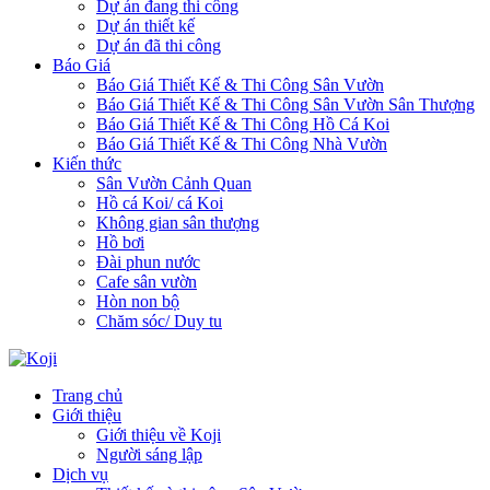
Dự án đang thi công
Dự án thiết kế
Dự án đã thi công
Báo Giá
Báo Giá Thiết Kế & Thi Công Sân Vườn
Báo Giá Thiết Kế & Thi Công Sân Vườn Sân Thượng
Báo Giá Thiết Kế & Thi Công Hồ Cá Koi
Báo Giá Thiết Kế & Thi Công Nhà Vườn
Kiến thức
Sân Vườn Cảnh Quan
Hồ cá Koi/ cá Koi
Không gian sân thượng
Hồ bơi
Đài phun nước
Cafe sân vườn
Hòn non bộ
Chăm sóc/ Duy tu
Trang chủ
Giới thiệu
Giới thiệu về Koji
Người sáng lập
Dịch vụ