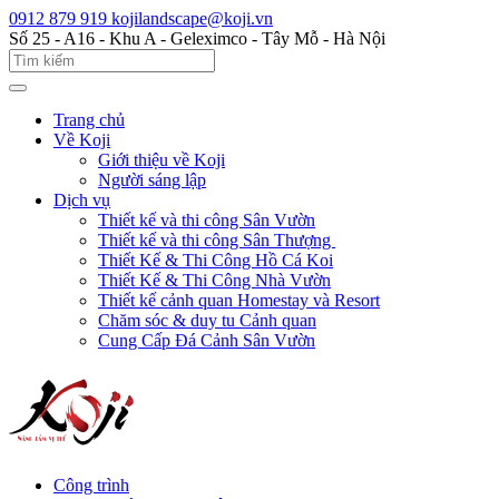
0912 879 919
kojilandscape@koji.vn
Số 25 - A16 - Khu A - Geleximco - Tây Mỗ - Hà Nội
Trang chủ
Về Koji
Giới thiệu về Koji
Người sáng lập
Dịch vụ
Thiết kế và thi công Sân Vườn
Thiết kế và thi công Sân Thượng
Thiết Kế & Thi Công Hồ Cá Koi
Thiết Kế & Thi Công Nhà Vườn
Thiết kế cảnh quan Homestay và Resort
Chăm sóc & duy tu Cảnh quan
Cung Cấp Đá Cảnh Sân Vườn
Công trình