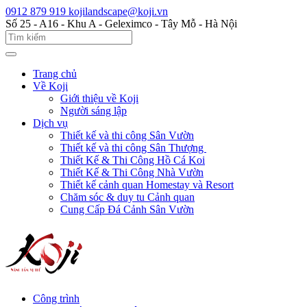
0912 879 919
kojilandscape@koji.vn
Số 25 - A16 - Khu A - Geleximco - Tây Mỗ - Hà Nội
Trang chủ
Về Koji
Giới thiệu về Koji
Người sáng lập
Dịch vụ
Thiết kế và thi công Sân Vườn
Thiết kế và thi công Sân Thượng
Thiết Kế & Thi Công Hồ Cá Koi
Thiết Kế & Thi Công Nhà Vườn
Thiết kế cảnh quan Homestay và Resort
Chăm sóc & duy tu Cảnh quan
Cung Cấp Đá Cảnh Sân Vườn
Công trình