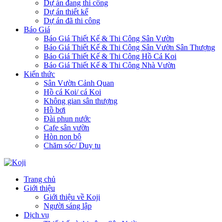
Dự án đang thi công
Dự án thiết kế
Dự án đã thi công
Báo Giá
Báo Giá Thiết Kế & Thi Công Sân Vườn
Báo Giá Thiết Kế & Thi Công Sân Vườn Sân Thượng
Báo Giá Thiết Kế & Thi Công Hồ Cá Koi
Báo Giá Thiết Kế & Thi Công Nhà Vườn
Kiến thức
Sân Vườn Cảnh Quan
Hồ cá Koi/ cá Koi
Không gian sân thượng
Hồ bơi
Đài phun nước
Cafe sân vườn
Hòn non bộ
Chăm sóc/ Duy tu
Trang chủ
Giới thiệu
Giới thiệu về Koji
Người sáng lập
Dịch vụ