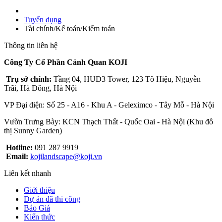
Tuyển dụng
Tài chính/Kế toán/Kiểm toán
Thông tin liên hệ
Công Ty Cổ Phần Cảnh Quan KOJI
Trụ sở chính:
Tầng 04, HUD3 Tower, 123 Tô Hiệu, Nguyễn
Trãi, Hà Đông, Hà Nội
VP Đại diện: Số 25 - A16 - Khu A - Geleximco - Tây Mỗ - Hà Nội
Vườn Trưng Bày: KCN Thạch Thất - Quốc Oai - Hà Nội (Khu đô
thị Sunny Garden)
Hotline:
091 287 9919
Email:
kojilandscape@koji.vn
Liên kết nhanh
Giới thiệu
Dự án đã thi công
Báo Giá
Kiến thức