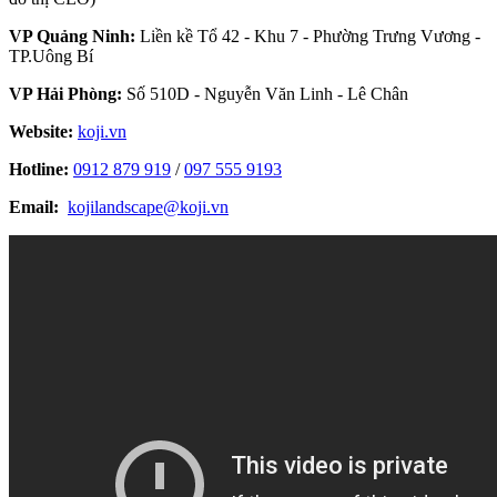
VP Quảng Ninh:
Liền kề Tổ 42 - Khu 7 - Phường Trưng Vương -
TP.Uông Bí
VP Hải Phòng:
Số 510D - Nguyễn Văn Linh - Lê Chân
Website:
koji.vn
Hotline:
0912 879 919
/
097 555 9193
Email:
kojilandscape@koji.vn