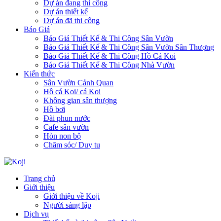
Dự án đang thi công
Dự án thiết kế
Dự án đã thi công
Báo Giá
Báo Giá Thiết Kế & Thi Công Sân Vườn
Báo Giá Thiết Kế & Thi Công Sân Vườn Sân Thượng
Báo Giá Thiết Kế & Thi Công Hồ Cá Koi
Báo Giá Thiết Kế & Thi Công Nhà Vườn
Kiến thức
Sân Vườn Cảnh Quan
Hồ cá Koi/ cá Koi
Không gian sân thượng
Hồ bơi
Đài phun nước
Cafe sân vườn
Hòn non bộ
Chăm sóc/ Duy tu
Trang chủ
Giới thiệu
Giới thiệu về Koji
Người sáng lập
Dịch vụ