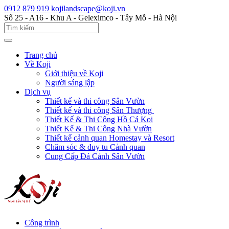
0912 879 919
kojilandscape@koji.vn
Số 25 - A16 - Khu A - Geleximco - Tây Mỗ - Hà Nội
Trang chủ
Về Koji
Giới thiệu về Koji
Người sáng lập
Dịch vụ
Thiết kế và thi công Sân Vườn
Thiết kế và thi công Sân Thượng
Thiết Kế & Thi Công Hồ Cá Koi
Thiết Kế & Thi Công Nhà Vườn
Thiết kế cảnh quan Homestay và Resort
Chăm sóc & duy tu Cảnh quan
Cung Cấp Đá Cảnh Sân Vườn
Công trình