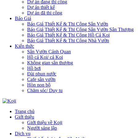
Dự án đang thi công
Dự án thiết kế
Dự án đã thi công
Báo Giá
Báo Giá Thiết Kế & Thi Công Sân Vườn
Báo Giá Thiết Kế & Thi Công Sân Vườn Sân Thượng
Báo Giá Thiết Kế & Thi Công Hồ Cá Koi
Báo Giá Thiết Kế & Thi Công Nhà Vườn
Kiến thức
Sân Vườn Cảnh Quan
Hồ cá Koi/ cá Koi
Không gian sân thượng
Hồ bơi
Đài phun nước
Cafe sân vườn
Hòn non bộ
Chăm sóc/ Duy tu
Trang chủ
Giới thiệu
Giới thiệu về Koji
Người sáng lập
Dịch vụ