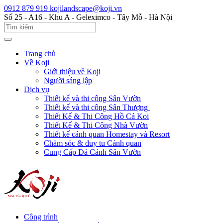
0912 879 919
kojilandscape@koji.vn
Số 25 - A16 - Khu A - Geleximco - Tây Mỗ - Hà Nội
Trang chủ
Về Koji
Giới thiệu về Koji
Người sáng lập
Dịch vụ
Thiết kế và thi công Sân Vườn
Thiết kế và thi công Sân Thượng
Thiết Kế & Thi Công Hồ Cá Koi
Thiết Kế & Thi Công Nhà Vườn
Thiết kế cảnh quan Homestay và Resort
Chăm sóc & duy tu Cảnh quan
Cung Cấp Đá Cảnh Sân Vườn
Công trình