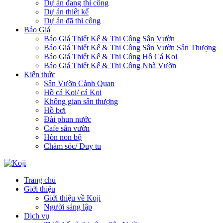
Dự án đang thi công
Dự án thiết kế
Dự án đã thi công
Báo Giá
Báo Giá Thiết Kế & Thi Công Sân Vườn
Báo Giá Thiết Kế & Thi Công Sân Vườn Sân Thượng
Báo Giá Thiết Kế & Thi Công Hồ Cá Koi
Báo Giá Thiết Kế & Thi Công Nhà Vườn
Kiến thức
Sân Vườn Cảnh Quan
Hồ cá Koi/ cá Koi
Không gian sân thượng
Hồ bơi
Đài phun nước
Cafe sân vườn
Hòn non bộ
Chăm sóc/ Duy tu
Trang chủ
Giới thiệu
Giới thiệu về Koji
Người sáng lập
Dịch vụ