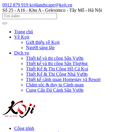
0912 879 919
kojilandscape@koji.vn
Số 25 - A16 - Khu A - Geleximco - Tây Mỗ - Hà Nội
Trang chủ
Về Koji
Giới thiệu về Koji
Người sáng lập
Dịch vụ
Thiết kế và thi công Sân Vườn
Thiết kế và thi công Sân Thượng
Thiết Kế & Thi Công Hồ Cá Koi
Thiết Kế & Thi Công Nhà Vườn
Thiết kế cảnh quan Homestay và Resort
Chăm sóc & duy tu Cảnh quan
Cung Cấp Đá Cảnh Sân Vườn
Công trình