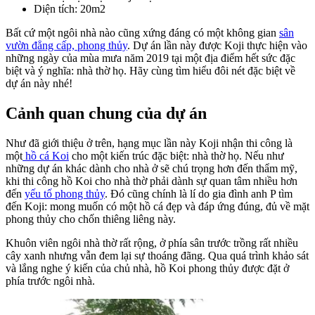
Diện tích
: 20m2
Bất cứ một ngôi nhà nào cũng xứng đáng có một không gian
sân
vườn đẳng cấp, phong thủy
. Dự án lần này được Koji thực hiện vào
những ngày của mùa mưa năm 2019 tại một địa điểm hết sức đặc
biệt và ý nghĩa: nhà thờ họ. Hãy cùng tìm hiểu đôi nét đặc biệt về
dự án này nhé!
Cảnh quan chung của dự án
Như đã giới thiệu ở trên, hạng mục lần này Koji nhận thi công là
một
hồ cá Koi
cho một kiến trúc đặc biệt: nhà thờ họ. Nếu như
những dự án khác dành cho nhà ở sẽ chú trọng hơn đến thẩm mỹ,
khi thi công hồ Koi cho nhà thờ phải dành sự quan tâm nhiều hơn
đến
yếu tố phong thủy
. Đó cũng chính là lí do gia đình anh P tìm
đến Koji: mong muốn có một hồ cá đẹp và đáp ứng đúng, đủ về mặt
phong thủy cho chốn thiêng liêng này.
Khuôn viên ngôi nhà thờ rất rộng, ở phía sân trước trồng rất nhiều
cây xanh nhưng vẫn đem lại sự thoáng đãng. Qua quá trình khảo sát
và lắng nghe ý kiến của chủ nhà, hồ Koi phong thủy được đặt ở
phía trước ngôi nhà.