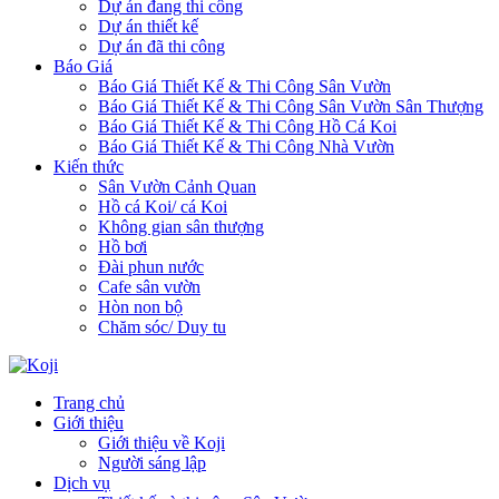
Dự án đang thi công
Dự án thiết kế
Dự án đã thi công
Báo Giá
Báo Giá Thiết Kế & Thi Công Sân Vườn
Báo Giá Thiết Kế & Thi Công Sân Vườn Sân Thượng
Báo Giá Thiết Kế & Thi Công Hồ Cá Koi
Báo Giá Thiết Kế & Thi Công Nhà Vườn
Kiến thức
Sân Vườn Cảnh Quan
Hồ cá Koi/ cá Koi
Không gian sân thượng
Hồ bơi
Đài phun nước
Cafe sân vườn
Hòn non bộ
Chăm sóc/ Duy tu
Trang chủ
Giới thiệu
Giới thiệu về Koji
Người sáng lập
Dịch vụ