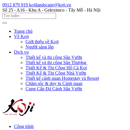
0912 879 919
kojilandscape@koji.vn
Số 25 - A16 - Khu A - Geleximco - Tây Mỗ - Hà Nội
Trang chủ
Về Koji
Giới thiệu về Koji
Người sáng lập
Dịch vụ
Thiết kế và thi công Sân Vườn
Thiết kế và thi công Sân Thượng
Thiết Kế & Thi Công Hồ Cá Koi
Thiết Kế & Thi Công Nhà Vườn
Thiết kế cảnh quan Homestay và Resort
Chăm sóc & duy tu Cảnh quan
Cung Cấp Đá Cảnh Sân Vườn
Công trình