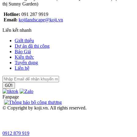
thị Sunny Garden)
Hotline:
091 287 9919
Email:
kojilandscape@koji.vn
Liên kết nhanh
Giới thiệu
Dự án đã thi công
Báo Giá
Kiến thức
Tuyển dụng
Liên hệ
GỬI
Fanpage
© Copyright by koji.vn. All rights reserved.
0912 879 919