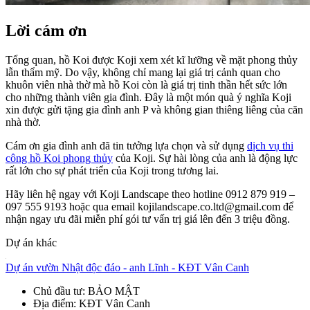
Lời cám ơn
Tổng quan, hồ Koi được Koji xem xét kĩ lưỡng về mặt phong thủy
lẫn thẩm mỹ. Do vậy, không chỉ mang lại giá trị cảnh quan cho
khuôn viên nhà thờ mà hồ Koi còn là giá trị tinh thần hết sức lớn
cho những thành viên gia đình. Đây là một món quà ý nghĩa Koji
xin được gửi tặng gia đình anh P và không gian thiêng liêng của căn
nhà thờ.
Cám ơn gia đình anh đã tin tưởng lựa chọn và sử dụng
dịch vụ thi
công hồ Koi phong thủy
của Koji. Sự hài lòng của anh là động lực
rất lớn cho sự phát triển của Koji trong tương lai.
Hãy liên hệ ngay với Koji Landscape theo hotline 0912 879 919 –
097 555 9193 hoặc qua email kojilandscape.co.ltd@gmail.com để
nhận ngay ưu đãi miễn phí gói tư vấn trị giá lên đến 3 triệu đồng.
Dự án khác
Dự án vườn Nhật độc đáo - anh Lĩnh - KĐT Vân Canh
Chủ đầu tư
: BẢO MẬT
Địa điểm
: KĐT Vân Canh