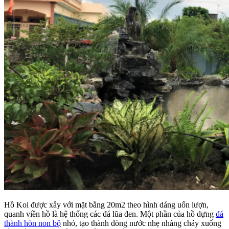
Hồ Koi được xây với mặt bằng 20m2 theo hình dáng uốn lượn,
quanh viền hồ là hệ thống các đá lũa đen. Một phần của hồ dựng
đá
thành hòn non bộ
nhỏ, tạo thành dòng nước nhẹ nhàng chảy xuống