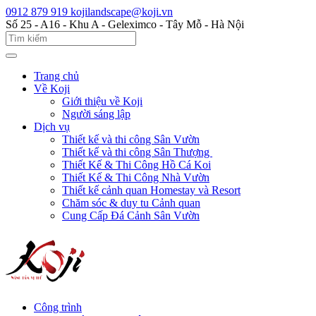
0912 879 919
kojilandscape@koji.vn
Số 25 - A16 - Khu A - Geleximco - Tây Mỗ - Hà Nội
Trang chủ
Về Koji
Giới thiệu về Koji
Người sáng lập
Dịch vụ
Thiết kế và thi công Sân Vườn
Thiết kế và thi công Sân Thượng
Thiết Kế & Thi Công Hồ Cá Koi
Thiết Kế & Thi Công Nhà Vườn
Thiết kế cảnh quan Homestay và Resort
Chăm sóc & duy tu Cảnh quan
Cung Cấp Đá Cảnh Sân Vườn
Công trình