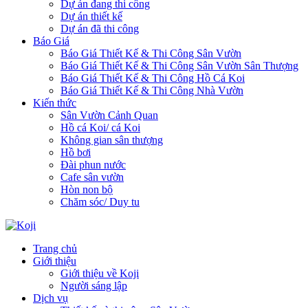
Dự án đang thi công
Dự án thiết kế
Dự án đã thi công
Báo Giá
Báo Giá Thiết Kế & Thi Công Sân Vườn
Báo Giá Thiết Kế & Thi Công Sân Vườn Sân Thượng
Báo Giá Thiết Kế & Thi Công Hồ Cá Koi
Báo Giá Thiết Kế & Thi Công Nhà Vườn
Kiến thức
Sân Vườn Cảnh Quan
Hồ cá Koi/ cá Koi
Không gian sân thượng
Hồ bơi
Đài phun nước
Cafe sân vườn
Hòn non bộ
Chăm sóc/ Duy tu
Trang chủ
Giới thiệu
Giới thiệu về Koji
Người sáng lập
Dịch vụ