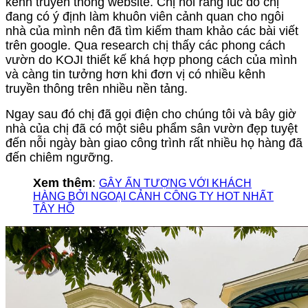
kênh truyền thông website. Chị nói rằng lúc đó chị
đang có ý định làm khuôn viên cảnh quan cho ngôi
nhà của mình nên đã tìm kiếm tham khảo các bài viết
trên google. Qua research chị thấy các phong cách
vườn do KOJI thiết kế khá hợp phong cách của mình
và càng tin tưởng hơn khi đơn vị có nhiều kênh
truyền thông trên nhiều nền tảng.
Ngay sau đó chị đã gọi điện cho chúng tôi và bây giờ
nhà của chị đã có một siêu phẩm sân vườn đẹp tuyệt
đến nỗi ngày bàn giao công trình rất nhiều họ hàng đã
đến chiêm ngưỡng.
Xem thêm
:
GÂY ẤN TƯỢNG VỚI KHÁCH
HÀNG BỞI NGOẠI CẢNH CÔNG TY HOT NHẤT
TÂY HỒ