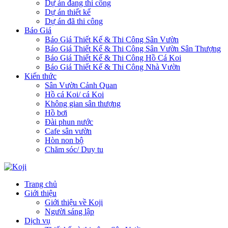
Dự án đang thi công
Dự án thiết kế
Dự án đã thi công
Báo Giá
Báo Giá Thiết Kế & Thi Công Sân Vườn
Báo Giá Thiết Kế & Thi Công Sân Vườn Sân Thượng
Báo Giá Thiết Kế & Thi Công Hồ Cá Koi
Báo Giá Thiết Kế & Thi Công Nhà Vườn
Kiến thức
Sân Vườn Cảnh Quan
Hồ cá Koi/ cá Koi
Không gian sân thượng
Hồ bơi
Đài phun nước
Cafe sân vườn
Hòn non bộ
Chăm sóc/ Duy tu
Trang chủ
Giới thiệu
Giới thiệu về Koji
Người sáng lập
Dịch vụ