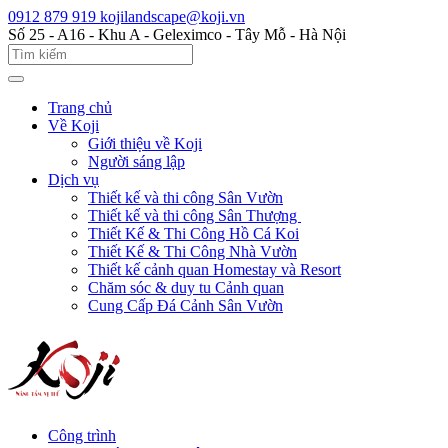
0912 879 919
kojilandscape@koji.vn
Số 25 - A16 - Khu A - Geleximco - Tây Mỗ - Hà Nội
Trang chủ
Về Koji
Giới thiệu về Koji
Người sáng lập
Dịch vụ
Thiết kế và thi công Sân Vườn
Thiết kế và thi công Sân Thượng
Thiết Kế & Thi Công Hồ Cá Koi
Thiết Kế & Thi Công Nhà Vườn
Thiết kế cảnh quan Homestay và Resort
Chăm sóc & duy tu Cảnh quan
Cung Cấp Đá Cảnh Sân Vườn
Công trình