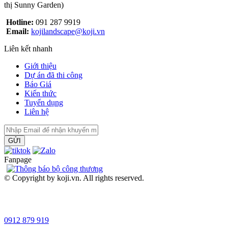
thị Sunny Garden)
Hotline:
091 287 9919
Email:
kojilandscape@koji.vn
Liên kết nhanh
Giới thiệu
Dự án đã thi công
Báo Giá
Kiến thức
Tuyển dụng
Liên hệ
GỬI
Fanpage
© Copyright by koji.vn. All rights reserved.
0912 879 919