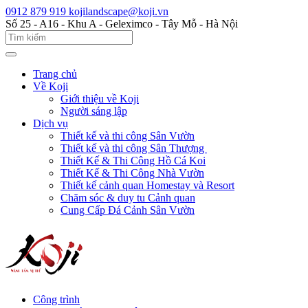
0912 879 919
kojilandscape@koji.vn
Số 25 - A16 - Khu A - Geleximco - Tây Mỗ - Hà Nội
Trang chủ
Về Koji
Giới thiệu về Koji
Người sáng lập
Dịch vụ
Thiết kế và thi công Sân Vườn
Thiết kế và thi công Sân Thượng
Thiết Kế & Thi Công Hồ Cá Koi
Thiết Kế & Thi Công Nhà Vườn
Thiết kế cảnh quan Homestay và Resort
Chăm sóc & duy tu Cảnh quan
Cung Cấp Đá Cảnh Sân Vườn
Công trình