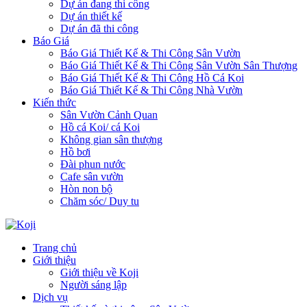
Dự án đang thi công
Dự án thiết kế
Dự án đã thi công
Báo Giá
Báo Giá Thiết Kế & Thi Công Sân Vườn
Báo Giá Thiết Kế & Thi Công Sân Vườn Sân Thượng
Báo Giá Thiết Kế & Thi Công Hồ Cá Koi
Báo Giá Thiết Kế & Thi Công Nhà Vườn
Kiến thức
Sân Vườn Cảnh Quan
Hồ cá Koi/ cá Koi
Không gian sân thượng
Hồ bơi
Đài phun nước
Cafe sân vườn
Hòn non bộ
Chăm sóc/ Duy tu
Trang chủ
Giới thiệu
Giới thiệu về Koji
Người sáng lập
Dịch vụ