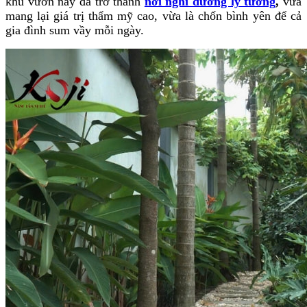
khu vườn nay đã trở thành
nơi nghỉ dưỡng lý tưởng
,
vừa
mang lại giá trị thẩm mỹ cao, vừa là chốn bình yên để cả
gia đình sum vầy mỗi ngày.