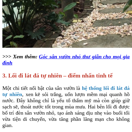
>>> Xem thêm:
Góc sân vườn nhỏ thư giãn cho mọi gia
đình
3. Lối đi lát đá tự nhiên – điểm nhấn tinh tế
Một chi tiết nổi bật của sân vườn là
hệ thống lối đi lát đá
tự nhiên
, xen kẽ sỏi trắng, uốn lượn mềm mại quanh hồ
nước. Đây không chỉ là yếu tố thẩm mỹ mà còn giúp giữ
sạch sẽ, thoát nước tốt trong mùa mưa. Hai bên lối đi được
bố trí đèn sân vườn nhỏ, tạo ánh sáng dịu nhẹ vào buổi tối
vừa tiện di chuyển, vừa tăng phần lãng mạn cho không
gian.