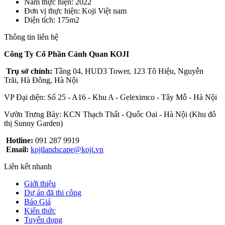
Năm thực hiện
: 2022
Đơn vị thực hiện
: Koji Việt nam
Diện tích
: 175m2
Thông tin liên hệ
Công Ty Cổ Phần Cảnh Quan KOJI
Trụ sở chính:
Tầng 04, HUD3 Tower, 123 Tô Hiệu, Nguyễn
Trãi, Hà Đông, Hà Nội
VP Đại diện: Số 25 - A16 - Khu A - Geleximco - Tây Mỗ - Hà Nội
Vườn Trưng Bày: KCN Thạch Thất - Quốc Oai - Hà Nội (Khu đô
thị Sunny Garden)
Hotline:
091 287 9919
Email:
kojilandscape@koji.vn
Liên kết nhanh
Giới thiệu
Dự án đã thi công
Báo Giá
Kiến thức
Tuyển dụng