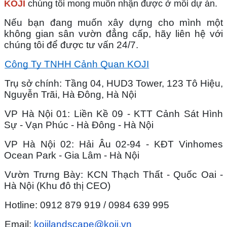
KOJI
 chúng tôi mong muốn nhận được ở mỗi dự án. 
Nếu bạn đang muốn xây dựng cho mình một 
không gian sân vườn đẳng cấp, hãy liên hệ với 
chúng tôi để được tư vấn 24/7.
Công Ty TNHH Cảnh Quan KOJI
Trụ sở chính: Tầng 04, HUD3 Tower, 123 Tô Hiệu, 
Nguyễn Trãi, Hà Đông, Hà Nội
VP Hà Nội 01: Liền Kề 09 - KTT Cảnh Sát Hình 
Sự - Vạn Phúc - Hà Đông - Hà Nội
VP Hà Nội 02: Hải Âu 02-94 - KĐT Vinhomes 
Ocean Park - Gia Lâm - Hà Nội
Vườn Trưng Bày: KCN Thạch Thất - Quốc Oai - 
Hà Nội (Khu đô thị CEO)
Hotline: 0912 879 919 / 0984 639 995
Email: 
kojilandscape@koji.vn