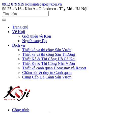
0912 879 919
kojilandscape@koji.vn
Số 25 - A16 - Khu A - Geleximco - Tây Mỗ - Hà Nội
Trang chủ
Về Koji
Giới thiệu về Koji
Người sáng lập
Dịch vụ
Thiết kế và thi công Sân Vườn
Thiết kế và thi công Sân Thượng
Thiết Kế & Thi Công Hồ Cá Koi
Thiết Kế & Thi Công Nhà Vườn
Thiết kế cảnh quan Homestay và Resort
Chăm sóc & duy tu Cảnh quan
Cung Cấp Đá Cảnh Sân Vườn
Công trình