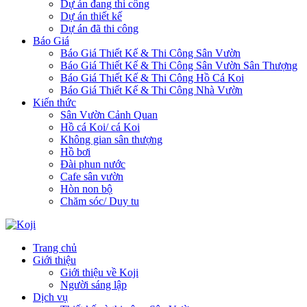
Dự án đang thi công
Dự án thiết kế
Dự án đã thi công
Báo Giá
Báo Giá Thiết Kế & Thi Công Sân Vườn
Báo Giá Thiết Kế & Thi Công Sân Vườn Sân Thượng
Báo Giá Thiết Kế & Thi Công Hồ Cá Koi
Báo Giá Thiết Kế & Thi Công Nhà Vườn
Kiến thức
Sân Vườn Cảnh Quan
Hồ cá Koi/ cá Koi
Không gian sân thượng
Hồ bơi
Đài phun nước
Cafe sân vườn
Hòn non bộ
Chăm sóc/ Duy tu
Trang chủ
Giới thiệu
Giới thiệu về Koji
Người sáng lập
Dịch vụ