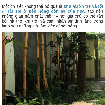
Một chi tiết không thể bỏ qua là 
khu vườn tre và lối 
đi rải sỏi ở bên hông còn lại của nhà
, tạo nên 
không gian đậm chất thiền – nơi gia chủ có thể tản 
bộ, hít thở khí trời và cảm nhận sự tĩnh lặng trong 
lành sau những giờ làm việc căng thẳng.