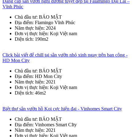
Đẳng cấp sân vườn nghỉ dưỡng tuyệt đẹp tại Falamingo Đại Lải –
Vĩnh Phúc
Chủ đầu tư
: BẢO MẬT
Địa điểm
: Flamingo Vĩnh Phúc
Năm thực hiện
: 2024
Đơn vị thực hiện
: Koji Việt nam
Diện tích
: 190m2
Click bài viết để chill tại sân vườn nhỏ xinh ngay trên ban công -
HD Mon City
Chủ đầu tư
: BẢO MẬT
Địa điểm
: HD Mon City
Năm thực hiện
: 2021
Đơn vị thực hiện
: Koji Việt nam
Diện tích
: 46m2
Biệt thự sân vườn hồ Koi cực hiện đại - Vinhomes Smart City
Chủ đầu tư
: BẢO MẬT
Địa điểm
: Vinhomes Smart CIty
Năm thực hiện
: 2021
Đơn vị thực hiện
: Koji Việt nam