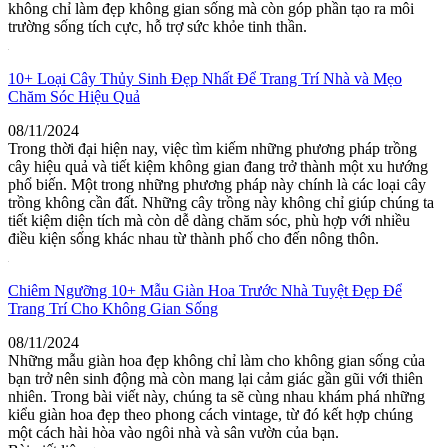
không chỉ làm đẹp không gian sống mà còn góp phần tạo ra môi
trường sống tích cực, hỗ trợ sức khỏe tinh thần.
10+ Loại Cây Thủy Sinh Đẹp Nhất Để Trang Trí Nhà và Mẹo
Chăm Sóc Hiệu Quả
08/11/2024
Trong thời đại hiện nay, việc tìm kiếm những phương pháp trồng
cây hiệu quả và tiết kiệm không gian đang trở thành một xu hướng
phổ biến. Một trong những phương pháp này chính là các loại cây
trồng không cần đất. Những cây trồng này không chỉ giúp chúng ta
tiết kiệm diện tích mà còn dễ dàng chăm sóc, phù hợp với nhiều
điều kiện sống khác nhau từ thành phố cho đến nông thôn.
Chiêm Ngưỡng 10+ Mẫu Giàn Hoa Trước Nhà Tuyệt Đẹp Để
Trang Trí Cho Không Gian Sống
08/11/2024
Những mẫu giàn hoa đẹp không chỉ làm cho không gian sống của
bạn trở nên sinh động mà còn mang lại cảm giác gần gũi với thiên
nhiên. Trong bài viết này, chúng ta sẽ cùng nhau khám phá những
kiểu giàn hoa đẹp theo phong cách vintage, từ đó kết hợp chúng
một cách hài hòa vào ngôi nhà và sân vườn của bạn.