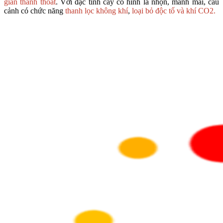
gian thanh thoát
. Với đặc tính cây có hình lá nhọn, mảnh mai, cau
cảnh có chức năng
thanh lọc không khí
,
loại bỏ độc tố và khí CO2.