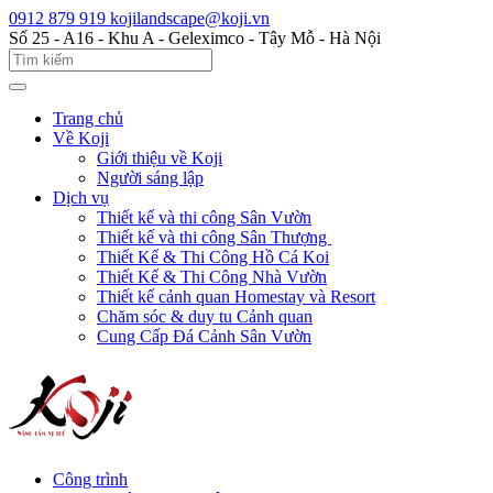
0912 879 919
kojilandscape@koji.vn
Số 25 - A16 - Khu A - Geleximco - Tây Mỗ - Hà Nội
Trang chủ
Về Koji
Giới thiệu về Koji
Người sáng lập
Dịch vụ
Thiết kế và thi công Sân Vườn
Thiết kế và thi công Sân Thượng
Thiết Kế & Thi Công Hồ Cá Koi
Thiết Kế & Thi Công Nhà Vườn
Thiết kế cảnh quan Homestay và Resort
Chăm sóc & duy tu Cảnh quan
Cung Cấp Đá Cảnh Sân Vườn
Công trình