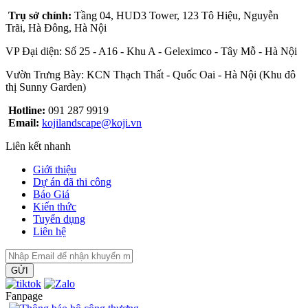
Trụ sở chính:
Tầng 04, HUD3 Tower, 123 Tô Hiệu, Nguyễn
Trãi, Hà Đông, Hà Nội
VP Đại diện: Số 25 - A16 - Khu A - Geleximco - Tây Mỗ - Hà Nội
Vườn Trưng Bày: KCN Thạch Thất - Quốc Oai - Hà Nội (Khu đô
thị Sunny Garden)
Hotline:
091 287 9919
Email:
kojilandscape@koji.vn
Liên kết nhanh
Giới thiệu
Dự án đã thi công
Báo Giá
Kiến thức
Tuyển dụng
Liên hệ
GỬI
Fanpage