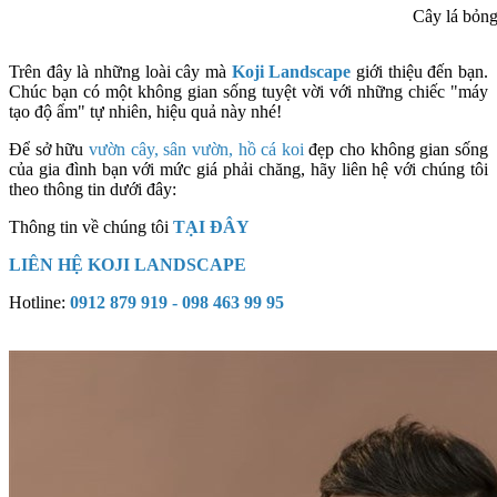
Cây lá bỏng 
Trên đây là những loài cây mà
Koji Landscape
giới thiệu đến bạn.
Chúc bạn có một không gian sống tuyệt vời với những chiếc "máy
tạo độ ẩm" tự nhiên, hiệu quả này nhé!
Để sở hữu
vườn cây, sân vườn, hồ cá koi
đẹp cho không gian sống
của gia đình bạn với mức giá phải chăng, hãy liên hệ với chúng tôi
theo thông tin dưới đây:
Thông tin về chúng tôi
TẠI ĐÂY
LIÊN HỆ KOJI LANDSCAPE
Hotline:
0912 879 919 - 098 463 99 95