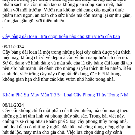
phẩm sạch mà còn muốn tạo ra không gian sống xanh mát, thân
thiện với môi trường. Vườn rau không chỉ cung cấp nguồn thực
phẩm tươi ngon, an toàn cho sức khỏe mà còn mang lại sự thư giãn,
cảm giác gần gũi với thiên nhiên.
Cây bàng đài loan - lựa chọn hoàn hảo cho khu vườn của bạn
09/11/2024
Cây bàng đài loan là một trong những loại cây cảnh được yêu thích
hiện nay, không chỉ vì vẻ đẹp mà còn vì tính năng hữu ích của nó.
Sự đa dạng về hình dáng và màu sắc của lá cây bàng đài loan đã tạo
nên sức hút mãnh liệt dành cho những ai yêu thích thiên nhiên. Bên
cạnh đó, việc trồng cây này cũng rất dễ dàng, đặc biệt là trong
không gian hạn chế như các khu vườn nhỏ hoặc trong nhà.
Khám Phá Sự May Mắn Từ 5+ Loại Cây Phong Thủy Trong Nhà
08/11/2024
Cây cối không chỉ là một phần của thiên nhiên, mà còn mang theo
những giá trị tâm linh và phong thủy sâu sắc. Trong bài viết này,
chúng ta sẽ cùng nhau khám phá 5 loại cây phong thủy trong nhà,
mỗi loại đều có những ý nghĩa đặc biệt và công dụng riêng giúp thu
hút tài lộc, may mắn cho gia chủ. Việc lựa chọn đúng cây cảnh