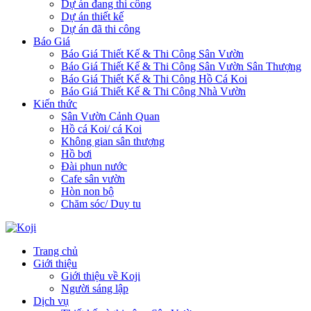
Dự án đang thi công
Dự án thiết kế
Dự án đã thi công
Báo Giá
Báo Giá Thiết Kế & Thi Công Sân Vườn
Báo Giá Thiết Kế & Thi Công Sân Vườn Sân Thượng
Báo Giá Thiết Kế & Thi Công Hồ Cá Koi
Báo Giá Thiết Kế & Thi Công Nhà Vườn
Kiến thức
Sân Vườn Cảnh Quan
Hồ cá Koi/ cá Koi
Không gian sân thượng
Hồ bơi
Đài phun nước
Cafe sân vườn
Hòn non bộ
Chăm sóc/ Duy tu
Trang chủ
Giới thiệu
Giới thiệu về Koji
Người sáng lập
Dịch vụ