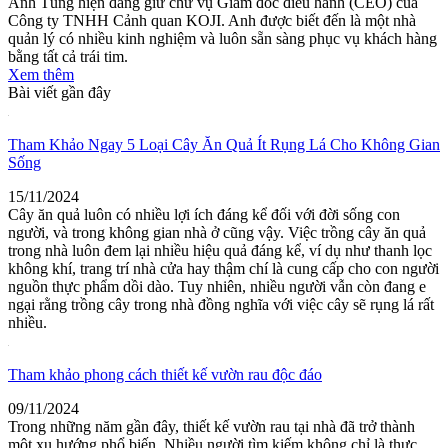
Anh Tùng hiện đang giữ chữ vụ Giám đốc điều hành (CEO) của
Công ty TNHH Cảnh quan KOJI. Anh được biết đến là một nhà
quản lý có nhiều kinh nghiệm và luôn sẵn sàng phục vụ khách hàng
bằng tất cả trái tim.
Xem thêm
Bài viết gần đây
Tham Khảo Ngay 5 Loại Cây Ăn Quả Ít Rụng Lá Cho Không Gian
Sống
15/11/2024
Cây ăn quả luôn có nhiều lợi ích đáng kể đối với đời sống con
người, và trong không gian nhà ở cũng vậy. Việc trồng cây ăn quả
trong nhà luôn đem lại nhiều hiệu quả đáng kể, ví dụ như thanh lọc
không khí, trang trí nhà cửa hay thậm chí là cung cấp cho con người
nguồn thực phẩm dồi dào. Tuy nhiên, nhiều người vẫn còn đang e
ngại rằng trồng cây trong nhà đồng nghĩa với việc cây sẽ rụng lá rất
nhiều.
Tham khảo phong cách thiết kế vườn rau độc đáo
09/11/2024
Trong những năm gần đây, thiết kế vườn rau tại nhà đã trở thành
một xu hướng phổ biến. Nhiều người tìm kiếm không chỉ là thực