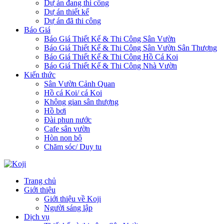
Dự án đang thi công
Dự án thiết kế
Dự án đã thi công
Báo Giá
Báo Giá Thiết Kế & Thi Công Sân Vườn
Báo Giá Thiết Kế & Thi Công Sân Vườn Sân Thượng
Báo Giá Thiết Kế & Thi Công Hồ Cá Koi
Báo Giá Thiết Kế & Thi Công Nhà Vườn
Kiến thức
Sân Vườn Cảnh Quan
Hồ cá Koi/ cá Koi
Không gian sân thượng
Hồ bơi
Đài phun nước
Cafe sân vườn
Hòn non bộ
Chăm sóc/ Duy tu
Trang chủ
Giới thiệu
Giới thiệu về Koji
Người sáng lập
Dịch vụ