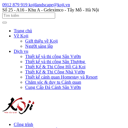
0912 879 919
kojilandscape@koji.vn
Số 25 - A16 - Khu A - Geleximco - Tây Mỗ - Hà Nội
Trang chủ
Về Koji
Giới thiệu về Koji
Người sáng lập
Dịch vụ
Thiết kế và thi công Sân Vườn
Thiết kế và thi công Sân Thượng
Thiết Kế & Thi Công Hồ Cá Koi
Thiết Kế & Thi Công Nhà Vườn
Thiết kế cảnh quan Homestay và Resort
Chăm sóc & duy tu Cảnh quan
Cung Cấp Đá Cảnh Sân Vườn
Công trình