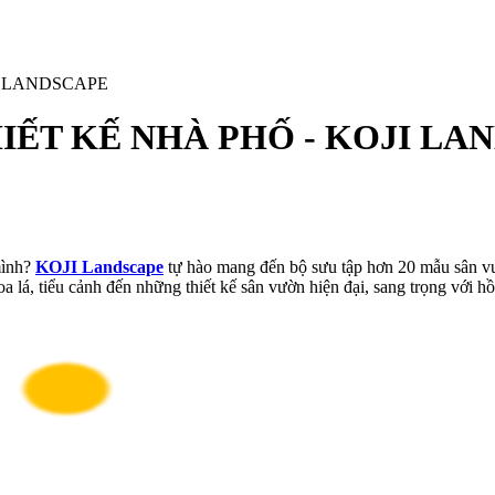
I LANDSCAPE
IẾT KẾ NHÀ PHỐ - KOJI LA
mình?
KOJI Landscape
tự hào mang đến bộ sưu tập hơn 20 mẫu sân vư
á, tiểu cảnh đến những thiết kế sân vườn hiện đại, sang trọng với hồ c