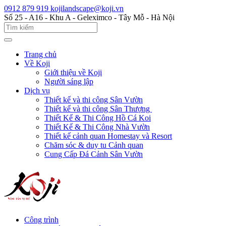
0912 879 919
kojilandscape@koji.vn
Số 25 - A16 - Khu A - Geleximco - Tây Mỗ - Hà Nội
Trang chủ
Về Koji
Giới thiệu về Koji
Người sáng lập
Dịch vụ
Thiết kế và thi công Sân Vườn
Thiết kế và thi công Sân Thượng
Thiết Kế & Thi Công Hồ Cá Koi
Thiết Kế & Thi Công Nhà Vườn
Thiết kế cảnh quan Homestay và Resort
Chăm sóc & duy tu Cảnh quan
Cung Cấp Đá Cảnh Sân Vườn
Công trình