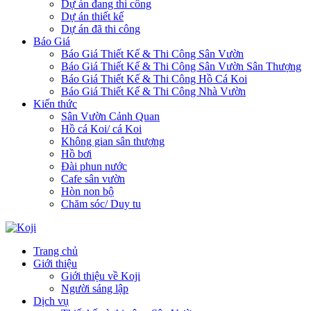
Dự án đang thi công
Dự án thiết kế
Dự án đã thi công
Báo Giá
Báo Giá Thiết Kế & Thi Công Sân Vườn
Báo Giá Thiết Kế & Thi Công Sân Vườn Sân Thượng
Báo Giá Thiết Kế & Thi Công Hồ Cá Koi
Báo Giá Thiết Kế & Thi Công Nhà Vườn
Kiến thức
Sân Vườn Cảnh Quan
Hồ cá Koi/ cá Koi
Không gian sân thượng
Hồ bơi
Đài phun nước
Cafe sân vườn
Hòn non bộ
Chăm sóc/ Duy tu
Trang chủ
Giới thiệu
Giới thiệu về Koji
Người sáng lập
Dịch vụ