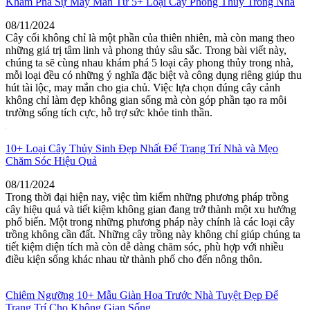
Khám Phá Sự May Mắn Từ 5+ Loại Cây Phong Thủy Trong Nhà
08/11/2024
Cây cối không chỉ là một phần của thiên nhiên, mà còn mang theo
những giá trị tâm linh và phong thủy sâu sắc. Trong bài viết này,
chúng ta sẽ cùng nhau khám phá 5 loại cây phong thủy trong nhà,
mỗi loại đều có những ý nghĩa đặc biệt và công dụng riêng giúp thu
hút tài lộc, may mắn cho gia chủ. Việc lựa chọn đúng cây cảnh
không chỉ làm đẹp không gian sống mà còn góp phần tạo ra môi
trường sống tích cực, hỗ trợ sức khỏe tinh thần.
10+ Loại Cây Thủy Sinh Đẹp Nhất Để Trang Trí Nhà và Mẹo
Chăm Sóc Hiệu Quả
08/11/2024
Trong thời đại hiện nay, việc tìm kiếm những phương pháp trồng
cây hiệu quả và tiết kiệm không gian đang trở thành một xu hướng
phổ biến. Một trong những phương pháp này chính là các loại cây
trồng không cần đất. Những cây trồng này không chỉ giúp chúng ta
tiết kiệm diện tích mà còn dễ dàng chăm sóc, phù hợp với nhiều
điều kiện sống khác nhau từ thành phố cho đến nông thôn.
Chiêm Ngưỡng 10+ Mẫu Giàn Hoa Trước Nhà Tuyệt Đẹp Để
Trang Trí Cho Không Gian Sống