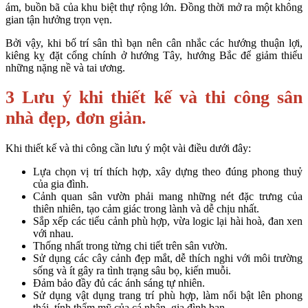
ám, buồn bã của khu biệt thự rộng lớn. Đồng thời mở ra một không
gian tận hưởng trọn vẹn.
Bởi vậy, khi bố trí sân thì bạn nên cân nhắc các hướng thuận lợi,
kiêng kỵ đặt cổng chính ở hướng Tây, hướng Bắc để giảm thiểu
những nặng nề và tai ương.
3 Lưu ý khi thiết kế và thi công sân
nhà đẹp, đơn giản.
Khi thiết kế và thi công cần lưu ý một vài điều dưới đây:
Lựa chọn vị trí thích hợp, xây dựng theo đúng phong thuỷ
của gia đình.
Cảnh quan sân vườn phải mang những nét đặc trưng của
thiên nhiên, tạo cảm giác trong lành và dễ chịu nhất.
Sắp xếp các tiểu cảnh phù hợp, vừa logic lại hài hoà, đan xen
với nhau.
Thống nhất trong từng chi tiết trên sân vườn.
Sử dụng các cây cảnh đẹp mắt, dễ thích nghi với môi trường
sống và ít gây ra tình trạng sâu bọ, kiến muỗi.
Đảm bảo đầy đủ các ánh sáng tự nhiên.
Sử dụng vật dụng trang trí phù hợp, làm nổi bật lên phong
thái, tính thẩm mỹ của cá nhân, gia đình bạn