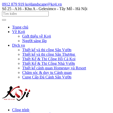
0912 879 919
kojilandscape@koji.vn
Số 25 - A16 - Khu A - Geleximco - Tây Mỗ - Hà Nội
Trang chủ
Về Koji
Giới thiệu về Koji
Người sáng lập
Dịch vụ
Thiết kế và thi công Sân Vườn
Thiết kế và thi công Sân Thượng
Thiết Kế & Thi Công Hồ Cá Koi
Thiết Kế & Thi Công Nhà Vườn
Thiết kế cảnh quan Homestay và Resort
Chăm sóc & duy tu Cảnh quan
Cung Cấp Đá Cảnh Sân Vườn
Công trình