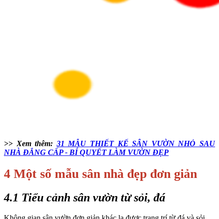
>> Xem thêm:
31 MẪU THIẾT KẾ SÂN VƯỜN NHỎ SAU
NHÀ ĐẲNG CẤP - BÍ QUYẾT LÀM VƯỜN ĐẸP
4 Một số mẫu sân nhà đẹp đơn giản
4.1 Tiểu cảnh sân vườn từ sỏi, đá
Không gian sân vườn đơn giản khác lạ được trang trí từ đá và sỏi.