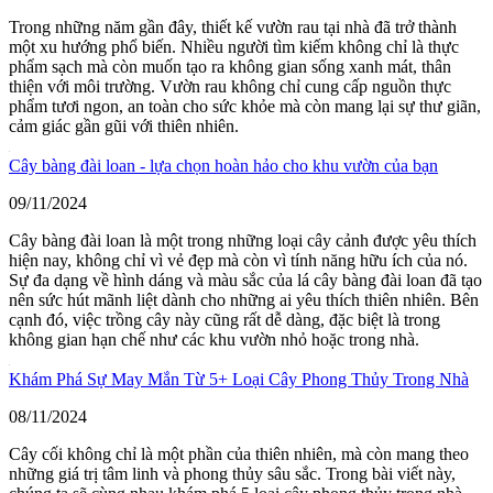
Trong những năm gần đây, thiết kế vườn rau tại nhà đã trở thành
một xu hướng phổ biến. Nhiều người tìm kiếm không chỉ là thực
phẩm sạch mà còn muốn tạo ra không gian sống xanh mát, thân
thiện với môi trường. Vườn rau không chỉ cung cấp nguồn thực
phẩm tươi ngon, an toàn cho sức khỏe mà còn mang lại sự thư giãn,
cảm giác gần gũi với thiên nhiên.
Cây bàng đài loan - lựa chọn hoàn hảo cho khu vườn của bạn
09/11/2024
Cây bàng đài loan là một trong những loại cây cảnh được yêu thích
hiện nay, không chỉ vì vẻ đẹp mà còn vì tính năng hữu ích của nó.
Sự đa dạng về hình dáng và màu sắc của lá cây bàng đài loan đã tạo
nên sức hút mãnh liệt dành cho những ai yêu thích thiên nhiên. Bên
cạnh đó, việc trồng cây này cũng rất dễ dàng, đặc biệt là trong
không gian hạn chế như các khu vườn nhỏ hoặc trong nhà.
Khám Phá Sự May Mắn Từ 5+ Loại Cây Phong Thủy Trong Nhà
08/11/2024
Cây cối không chỉ là một phần của thiên nhiên, mà còn mang theo
những giá trị tâm linh và phong thủy sâu sắc. Trong bài viết này,