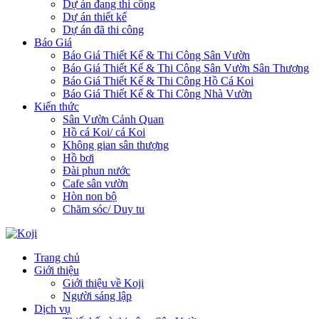
Dự án đang thi công
Dự án thiết kế
Dự án đã thi công
Báo Giá
Báo Giá Thiết Kế & Thi Công Sân Vườn
Báo Giá Thiết Kế & Thi Công Sân Vườn Sân Thượng
Báo Giá Thiết Kế & Thi Công Hồ Cá Koi
Báo Giá Thiết Kế & Thi Công Nhà Vườn
Kiến thức
Sân Vườn Cảnh Quan
Hồ cá Koi/ cá Koi
Không gian sân thượng
Hồ bơi
Đài phun nước
Cafe sân vườn
Hòn non bộ
Chăm sóc/ Duy tu
Trang chủ
Giới thiệu
Giới thiệu về Koji
Người sáng lập
Dịch vụ