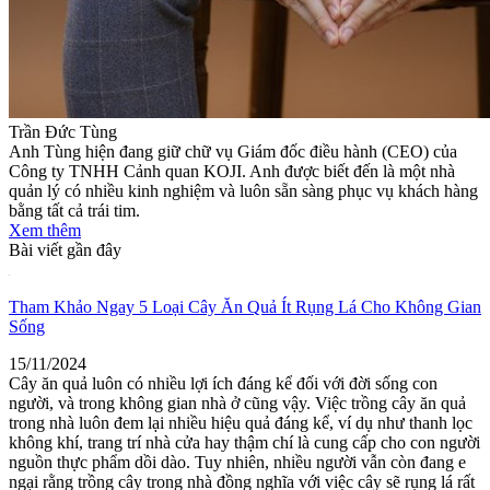
Trần Đức Tùng
Anh Tùng hiện đang giữ chữ vụ Giám đốc điều hành (CEO) của
Công ty TNHH Cảnh quan KOJI. Anh được biết đến là một nhà
quản lý có nhiều kinh nghiệm và luôn sẵn sàng phục vụ khách hàng
bằng tất cả trái tim.
Xem thêm
Bài viết gần đây
Tham Khảo Ngay 5 Loại Cây Ăn Quả Ít Rụng Lá Cho Không Gian
Sống
15/11/2024
Cây ăn quả luôn có nhiều lợi ích đáng kể đối với đời sống con
người, và trong không gian nhà ở cũng vậy. Việc trồng cây ăn quả
trong nhà luôn đem lại nhiều hiệu quả đáng kể, ví dụ như thanh lọc
không khí, trang trí nhà cửa hay thậm chí là cung cấp cho con người
nguồn thực phẩm dồi dào. Tuy nhiên, nhiều người vẫn còn đang e
ngại rằng trồng cây trong nhà đồng nghĩa với việc cây sẽ rụng lá rất