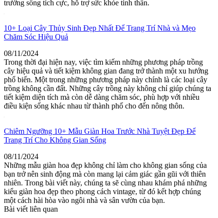
trường sống tích cực, hỗ trợ sức khỏe tinh thần.
10+ Loại Cây Thủy Sinh Đẹp Nhất Để Trang Trí Nhà và Mẹo
Chăm Sóc Hiệu Quả
08/11/2024
Trong thời đại hiện nay, việc tìm kiếm những phương pháp trồng
cây hiệu quả và tiết kiệm không gian đang trở thành một xu hướng
phổ biến. Một trong những phương pháp này chính là các loại cây
trồng không cần đất. Những cây trồng này không chỉ giúp chúng ta
tiết kiệm diện tích mà còn dễ dàng chăm sóc, phù hợp với nhiều
điều kiện sống khác nhau từ thành phố cho đến nông thôn.
Chiêm Ngưỡng 10+ Mẫu Giàn Hoa Trước Nhà Tuyệt Đẹp Để
Trang Trí Cho Không Gian Sống
08/11/2024
Những mẫu giàn hoa đẹp không chỉ làm cho không gian sống của
bạn trở nên sinh động mà còn mang lại cảm giác gần gũi với thiên
nhiên. Trong bài viết này, chúng ta sẽ cùng nhau khám phá những
kiểu giàn hoa đẹp theo phong cách vintage, từ đó kết hợp chúng
một cách hài hòa vào ngôi nhà và sân vườn của bạn.
Bài viết liên quan