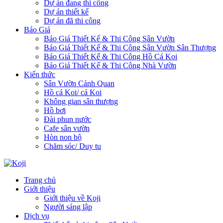
Dự án đang thi công
Dự án thiết kế
Dự án đã thi công
Báo Giá
Báo Giá Thiết Kế & Thi Công Sân Vườn
Báo Giá Thiết Kế & Thi Công Sân Vườn Sân Thượng
Báo Giá Thiết Kế & Thi Công Hồ Cá Koi
Báo Giá Thiết Kế & Thi Công Nhà Vườn
Kiến thức
Sân Vườn Cảnh Quan
Hồ cá Koi/ cá Koi
Không gian sân thượng
Hồ bơi
Đài phun nước
Cafe sân vườn
Hòn non bộ
Chăm sóc/ Duy tu
Trang chủ
Giới thiệu
Giới thiệu về Koji
Người sáng lập
Dịch vụ