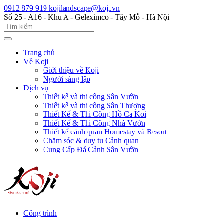
0912 879 919
kojilandscape@koji.vn
Số 25 - A16 - Khu A - Geleximco - Tây Mỗ - Hà Nội
Trang chủ
Về Koji
Giới thiệu về Koji
Người sáng lập
Dịch vụ
Thiết kế và thi công Sân Vườn
Thiết kế và thi công Sân Thượng
Thiết Kế & Thi Công Hồ Cá Koi
Thiết Kế & Thi Công Nhà Vườn
Thiết kế cảnh quan Homestay và Resort
Chăm sóc & duy tu Cảnh quan
Cung Cấp Đá Cảnh Sân Vườn
Công trình