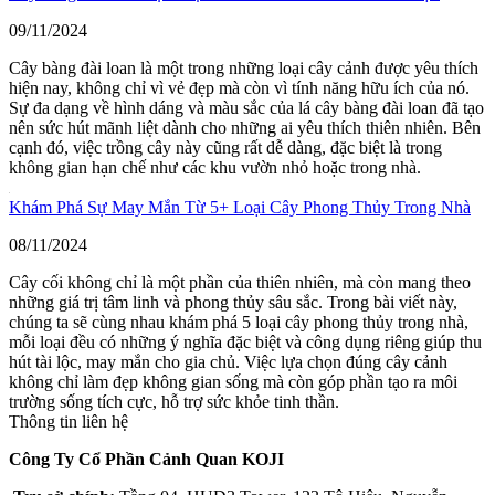
09/11/2024
Cây bàng đài loan là một trong những loại cây cảnh được yêu thích
hiện nay, không chỉ vì vẻ đẹp mà còn vì tính năng hữu ích của nó.
Sự đa dạng về hình dáng và màu sắc của lá cây bàng đài loan đã tạo
nên sức hút mãnh liệt dành cho những ai yêu thích thiên nhiên. Bên
cạnh đó, việc trồng cây này cũng rất dễ dàng, đặc biệt là trong
không gian hạn chế như các khu vườn nhỏ hoặc trong nhà.
Khám Phá Sự May Mắn Từ 5+ Loại Cây Phong Thủy Trong Nhà
08/11/2024
Cây cối không chỉ là một phần của thiên nhiên, mà còn mang theo
những giá trị tâm linh và phong thủy sâu sắc. Trong bài viết này,
chúng ta sẽ cùng nhau khám phá 5 loại cây phong thủy trong nhà,
mỗi loại đều có những ý nghĩa đặc biệt và công dụng riêng giúp thu
hút tài lộc, may mắn cho gia chủ. Việc lựa chọn đúng cây cảnh
không chỉ làm đẹp không gian sống mà còn góp phần tạo ra môi
trường sống tích cực, hỗ trợ sức khỏe tinh thần.
Thông tin liên hệ
Công Ty Cổ Phần Cảnh Quan KOJI