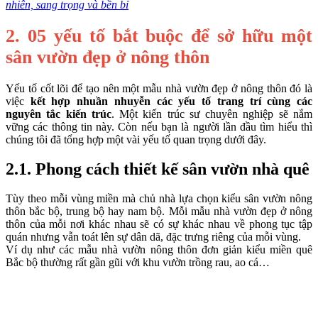
nhiên, sang trọng và bền bỉ
2. 05 yếu tố bắt buộc để sở hữu một
sân vườn đẹp ở nông thôn
Yếu tố cốt lõi để tạo nên một mẫu nhà vườn đẹp ở nông thôn đó là
việc
kết hợp nhuần nhuyễn các yếu tố trang trí cùng các
nguyên tắc kiến trúc
. Một kiến trúc sư chuyên nghiệp sẽ nắm
vững các thông tin này. Còn nếu bạn là người lần đầu tìm hiểu thì
chúng tôi đã tổng hợp một vài yếu tố quan trọng dưới đây.
2.1. Phong cách thiết kế sân vườn nhà quê
Tùy theo mỗi vùng miền mà chủ nhà lựa chọn kiểu sân vườn nông
thôn bắc bộ, trung bộ hay nam bộ. Mỗi mẫu nhà vườn đẹp ở nông
thôn của mỗi nơi khác nhau sẽ có sự khác nhau về phong tục tập
quán nhưng vẫn toát lên sự dân dã, đặc trưng riêng của mỗi vùng.
Ví dụ như các mẫu nhà vườn nông thôn đơn giản kiểu miền quê
Bắc bộ thường rất gần gũi với khu vườn trồng rau, ao cá…