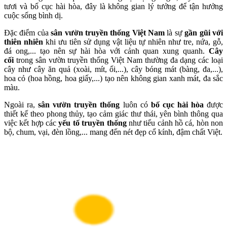
tươi và bố cục hài hòa, đây là không gian lý tưởng để tận hưởng
cuộc sống bình dị.
Đặc điểm của
sân vườn truyền thống Việt Nam
là sự
gầ
n gũi với
thiên nhiên
khi ưu tiên sử dụng vật liệu tự nhiên như tre, nứa, gỗ,
đá ong,... tạo nên sự hài hòa với cảnh quan xung quanh.
Cây
cối
trong sân vườn truyền thống Việt Nam thường đa dạng các loại
cây như cây ăn quả (xoài, mít, ổi,...), cây bóng mát (bàng, đa,...),
hoa cỏ (hoa hồng, hoa giấy,...) tạo nên không gian xanh mát, đa sắc
màu.
Ngoài ra,
sân vườn truyền thống
luôn có
bố cục hài hòa
được
thiết kế theo phong thủy, tạo cảm giác thư thái, yên bình thông qua
việc kết hợp các
yếu tố truyền thống
như tiểu cảnh hồ cá, hòn non
bộ, chum, vại, đèn lồng,... mang đến nét đẹp cổ kính, đậm chất Việt.