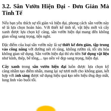
3.2. Sân Vườn Hiện Đại - Đơn Giản Mà
Tinh Tế
Nếu bạn yêu thích sự tối giản và hiện đại, phong cách sân vườn này
sẽ là lựa chọn hoàn hảo. Với thiết kế tinh tế, vật liệu mới và cây
xanh được lựa chọn kỹ càng, sân vườn hiện đại mang đến không
gian sống sang trọng, tiện nghi.
Đặc điểm của loại sân vườn này là sự
t
hiết kế đơn giản, tập trung
vào công năng
với đường nét rõ ràng, không rườm rà, tối ưu hóa
không gian sử dụng. Sân vườn hiện đại thì ưu tiên
Sử dụng vật liệu
như kính, thép, bê tông,... tạo nên vẻ đẹp sang trọng, hiện đại.
Cây xanh
trong
sân vườn hiện đại
luôn được lựa chọn kỹ
càng nhằm tạo điểm nhấn, mang lại sự tươi mới cho không gian, kết
hợp với á
nh sáng
được sử dụng hiệu quả
t
ạo nên hiệu ứng đẹp mắt,
lung linh vào buổi tối.