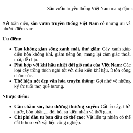
Sân vườn truyền thống Việt Nam mang đậm dấ
Xét toàn diện,
sân vườn truyền thống Việt Nam
có những ưu và
nhược điểm sau:
Ưu điểm:
Tạo không gian sống xanh mát, thư giãn:
Cây xanh giúp
điều hòa không khí, giảm tiếng ồn, mang lại cảm giác thoải
mái, dễ chịu.
Phù hợp với khí hậu nhiệt đới gió mùa của Việt Nam:
Các
loại cây trồng thích nghi tốt với điều kiện khí hậu, ít tốn công
chăm sóc.
Thể hiện nét đẹp văn hóa truyền thống:
Gợi nhớ về những
ký ức tuổi thơ, quê hương.
Nhược điểm:
Cần chăm sóc, bảo dưỡng thường xuyên:
Cắt tỉa cây, tưới
nước, bón phân,... đòi hỏi sự kiên nhẫn và thời gian.
Chi phí đầu tư ban đầu có thể cao:
Vật liệu tự nhiên có thể
đắt hơn so với vật liệu công nghiệp.