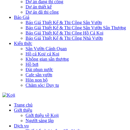
Dự án đang thi công
Dự án thiết kế
Dự án đã thi công
Báo Giá
Báo Giá Thiết Kế & Thi Công Sân Vườn
Báo Giá Thiết Kế & Thi Công Sân Vườn Sân Thượng
Báo Giá Thiết Kế & Thi Công Hồ Cá Koi
Báo Giá Thiết Kế & Thi Công Nhà Vườn
Kiến thức
Sân Vườn Cảnh Quan
Hồ cá Koi/ cá Koi
Không gian sân thượng
Hồ bơi
Đài phun nước
Cafe sân vườn
Hòn non bộ
Chăm sóc/ Duy tu
Trang chủ
Giới thiệu
Giới thiệu về Koji
Người sáng lập
Dịch vụ