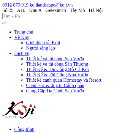
0912 879 919
kojilandscape@koji.vn
Số 25 - A16 - Khu A - Geleximco - Tây Mỗ - Hà Nội
Trang chủ
Về Koji
Giới thiệu về Koji
Người sáng lập
Dịch vụ
Thiết kế và thi công Sân Vườn
Thiết kế và thi công Sân Thượng
Thiết Kế & Thi Công Hồ Cá Koi
Thiết Kế & Thi Công Nhà Vườn
Thiết kế cảnh quan Homestay và Resort
Chăm sóc & duy tu Cảnh quan
Cung Cấp Đá Cảnh Sân Vườn
Công trình