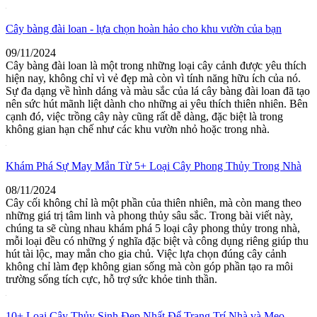
Cây bàng đài loan - lựa chọn hoàn hảo cho khu vườn của bạn
09/11/2024
Cây bàng đài loan là một trong những loại cây cảnh được yêu thích
hiện nay, không chỉ vì vẻ đẹp mà còn vì tính năng hữu ích của nó.
Sự đa dạng về hình dáng và màu sắc của lá cây bàng đài loan đã tạo
nên sức hút mãnh liệt dành cho những ai yêu thích thiên nhiên. Bên
cạnh đó, việc trồng cây này cũng rất dễ dàng, đặc biệt là trong
không gian hạn chế như các khu vườn nhỏ hoặc trong nhà.
Khám Phá Sự May Mắn Từ 5+ Loại Cây Phong Thủy Trong Nhà
08/11/2024
Cây cối không chỉ là một phần của thiên nhiên, mà còn mang theo
những giá trị tâm linh và phong thủy sâu sắc. Trong bài viết này,
chúng ta sẽ cùng nhau khám phá 5 loại cây phong thủy trong nhà,
mỗi loại đều có những ý nghĩa đặc biệt và công dụng riêng giúp thu
hút tài lộc, may mắn cho gia chủ. Việc lựa chọn đúng cây cảnh
không chỉ làm đẹp không gian sống mà còn góp phần tạo ra môi
trường sống tích cực, hỗ trợ sức khỏe tinh thần.
10+ Loại Cây Thủy Sinh Đẹp Nhất Để Trang Trí Nhà và Mẹo