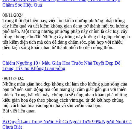
Chăm Sóc Hiệu Quả
08/11/2024
Trong thời đại hiện nay, việc tìm kiếm những phương pháp trồng
cây hiệu quả và tiết kiệm không gian đang trở thành một xu hướng
phổ biến. Một trong những phương pháp này chính là các loại cây
trồng không cần đất. Những cây trồng này không chỉ giúp chúng ta
tiết kiệm diện tích mà còn dễ dàng chăm sóc, phù hợp với nhiều
điều kiện sống khác nhau từ thành phố cho đến nông thôn.
Chiêm Ngưỡng 10+ Mẫu Giàn Hoa Trước Nhà Tuyệt Đẹp Để
Trang Trí Cho Không Gian Sống
08/11/2024
Những mẫu giàn hoa đẹp không chỉ làm cho không gian sống của
bạn trở nên sinh động mà còn mang lại cảm giác gần gũi với thiên
nhiên. Trong bài viết này, chúng ta sẽ cùng nhau khám phá những
kiểu giàn hoa đẹp theo phong cách vintage, từ đó kết hợp chúng
một cách hài hòa vào ngôi nhà và sân vườn của bạn.
Bài viết liên quan
Bí Quyết Làm Trong Nước Hồ Cá Ngoài Trời: 99% Người Nuôi Cá
Chưa Biết