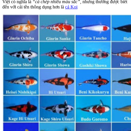
Việt có nghĩa là
“cá chép nhiều màu sắc”,
nhưng thường được biết
đến với cái tên thông dụng hơn là
cá Koi