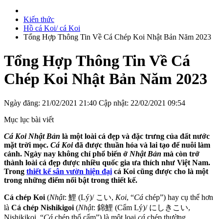
Kiến thức
Hồ cá Koi/ cá Koi
Tổng Hợp Thông Tin Về Cá Chép Koi Nhật Bản Năm 2023
Tổng Hợp Thông Tin Về Cá
Chép Koi Nhật Bản Năm 2023
Ngày đăng: 21/02/2021 21:40
Cập nhật: 22/02/2021 09:54
Mục lục bài viết
Cá Koi Nhật
Bản
là một loài cá đẹp và đặc trưng của đất nước
mặt trời mọc.
Cá Koi
đã được thuần hóa và lai tạo để nuôi làm
cảnh. Ngày nay không chỉ phổ biến ở
Nhật Bản
mà còn trở
thành loài cá đẹp được nhiều quốc gia ưa thích như Việt Nam.
Trong
thiết kế sân vườn hiện đại
cá Koi cũng được cho là một
trong những điểm nổi bật trong thiết kế.
Cá chép Koi
(
Nhật
: 鯉 (Lý)/ こい,
Koi
, “
Cá
chép”) hay cụ thể hơn
là
Cá chép Nishikigoi
(
Nhật
: 錦鯉 (Cẩm Lý)/ にしきこい,
Nishikikoi, “
Cá
chép thổ cẩm”) là một loại
cá
chép thường