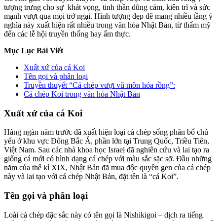
tượng trưng cho sự khát vọng, tinh thần dũng cảm, kiên trì và sức
mạnh vượt qua mọi trở ngại. Hình tượng đẹp đẽ mang nhiều tầng ý
nghĩa này xuất hiện rất nhiều trong văn hóa Nhật Bản, từ thẩm mỹ
đến các lễ hội truyền thống hay ẩm thực.
Mục Lục Bài Viết
Xuất xứ của cá Koi
Tên gọi và phân loại
Truyền thuyết “Cá chép vượt vũ môn hóa rồng”:
Cá chép Koi trong văn hóa Nhật Bản
Xuất xứ của cá Koi
Hàng ngàn năm trước đã xuất hiện loại cá chép sống phân bổ chủ
yếu ở khu vực Đông Bắc Á, phần lớn tại Trung Quốc, Triều Tiên,
Việt Nam. Sau các nhà khoa học Israel đã nghiên cứu và lai tạo ra
giống cá mới có hình dạng
cá chép với màu sắc sặc sỡ. Đầu những
năm của thế kỉ XIX, Nhật Bản đã mua độc quyền gen của cá chép
này và lai tạo với cá chép Nhật Bản, đặt tên là “cá Koi”.
Tên gọi và phân loại
Loài cá chép đặc sắc này có tên gọi là Nishikigoi – dịch ra tiếng