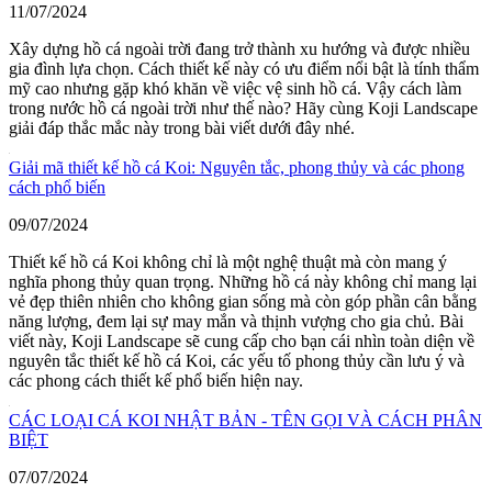
11/07/2024
Xây dựng hồ cá ngoài trời đang trở thành xu hướng và được nhiều
gia đình lựa chọn. Cách thiết kế này có ưu điểm nổi bật là tính thẩm
mỹ cao nhưng gặp khó khăn về việc vệ sinh hồ cá. Vậy cách làm
trong nước hồ cá ngoài trời như thế nào? Hãy cùng Koji Landscape
giải đáp thắc mắc này trong bài viết dưới đây nhé.
Giải mã thiết kế hồ cá Koi: Nguyên tắc, phong thủy và các phong
cách phổ biến
09/07/2024
Thiết kế hồ cá Koi không chỉ là một nghệ thuật mà còn mang ý
nghĩa phong thủy quan trọng. Những hồ cá này không chỉ mang lại
vẻ đẹp thiên nhiên cho không gian sống mà còn góp phần cân bằng
năng lượng, đem lại sự may mắn và thịnh vượng cho gia chủ. Bài
viết này, Koji Landscape sẽ cung cấp cho bạn cái nhìn toàn diện về
nguyên tắc thiết kế hồ cá Koi, các yếu tố phong thủy cần lưu ý và
các phong cách thiết kế phổ biến hiện nay.
CÁC LOẠI CÁ KOI NHẬT BẢN - TÊN GỌI VÀ CÁCH PHÂN
BIỆT
07/07/2024