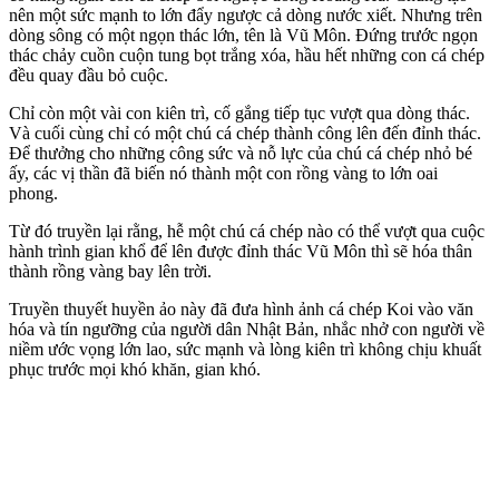
nên một sức mạnh to lớn đẩy ngược cả dòng nước xiết. Nhưng trên
dòng sông có một ngọn thác lớn, tên là Vũ Môn. Đứng trước ngọn
thác chảy cuồn cuộn tung bọt trắng xóa, hầu hết những con cá chép
đều quay đầu bỏ cuộc.
Chỉ còn một vài con kiên trì, cố gắng tiếp tục vượt qua dòng thác.
Và cuối cùng chỉ có một chú cá chép thành công lên đến đỉnh thác.
Để thưởng cho những công sức và nỗ lực của chú cá chép nhỏ bé
ấy, các vị thần đã biến nó thành một con rồng vàng to lớn oai
phong.
Từ đó truyền lại rằng, hễ một chú cá chép nào có thể vượt qua cuộc
hành trình gian khổ để lên được đỉnh thác Vũ Môn thì sẽ hóa thân
thành rồng vàng bay lên trời.
Truyền thuyết huyền ảo này đã đưa hình ảnh cá chép Koi vào văn
hóa và tín ngưỡng của người dân Nhật Bản, nhắc nhở con người về
niềm ước vọng lớn lao, sức mạnh và lòng kiên trì không chịu khuất
phục trước mọi khó khăn, gian khó.