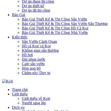
Dự án đang thi công
Dự án thiết kế
Dự án đã thi công
Báo Giá
Báo Giá Thiết Kế & Thi Công Sân Vườn
Báo Giá Thiết Kế & Thi Công Sân Vườn Sân Thượng
Báo Giá Thiết Kế & Thi Công Hồ Cá Koi
Báo Giá Thiết Kế & Thi Công Nhà Vườn
Kiến thức
Sân Vườn Cảnh Quan
Hồ cá Koi/ cá Koi
Không gian sân thượng
Hồ bơi
Đài phun nước
Cafe sân vườn
Hòn non bộ
Chăm sóc/ Duy tu
Trang chủ
Giới thiệu
Giới thiệu về Koji
Người sáng lập
Dịch vụ