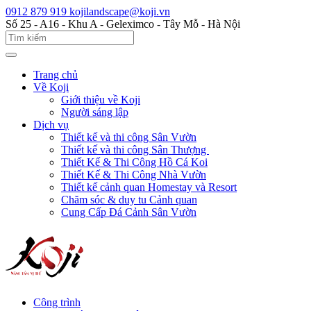
0912 879 919
kojilandscape@koji.vn
Số 25 - A16 - Khu A - Geleximco - Tây Mỗ - Hà Nội
Trang chủ
Về Koji
Giới thiệu về Koji
Người sáng lập
Dịch vụ
Thiết kế và thi công Sân Vườn
Thiết kế và thi công Sân Thượng
Thiết Kế & Thi Công Hồ Cá Koi
Thiết Kế & Thi Công Nhà Vườn
Thiết kế cảnh quan Homestay và Resort
Chăm sóc & duy tu Cảnh quan
Cung Cấp Đá Cảnh Sân Vườn
Công trình