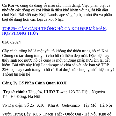
Cá Koi vô cùng đa dạng về màu sắc, hình dáng. Việc phân biệt và
nhớ tên các dòng cá koi Nhật là điều khó khăn với người bắt đầu
chơi Koi. Bài viết này Koji Landscape sẽ giúp bạn nhớ tên và phân
biệt dễ dàng hơn các loại cá koi Nhật.
TOP 25+ CÂY CẢNH TRỒNG HỒ CÁ KOI ĐẸP MÊ MẨN,
HỢP PHONG THỦY
01/07/2024
Cây cảnh trồng hồ là một yếu tố không thể thiếu trong hồ cá Koi.
Chúng có tác dụng trang trí cho hồ cá thêm đẹp mắt. Đặc biệt cây
thủy sinh lọc nước hồ cá cũng là một phương pháp hữu ích lại tiết
kiệm. Bài viết này Koji Landscape sẽ chia sẻ với các bạn về TOP
25+ loại cây cảnh trang trí hồ cá Koi được ưa chuộng nhất hiện nay!
Thông tin liên hệ
Công Ty Cổ Phần Cảnh Quan KOJI
Trụ sở chính:
Tầng 04, HUD3 Tower, 123 Tô Hiệu, Nguyễn
Trãi, Hà Đông, Hà Nội
VP Đại diện: Số 25 - A16 - Khu A - Geleximco - Tây Mỗ - Hà Nội
Vườn Trưng Bày: KCN Thạch Thất - Quốc Oai - Hà Nội (Khu đô