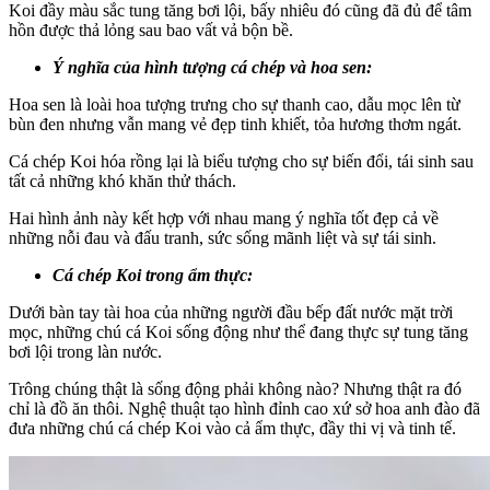
Koi đầy màu sắc tung tăng bơi lội, bấy nhiêu đó cũng đã đủ để tâm
hồn được thả lỏng sau bao vất vả bộn bề.
Ý nghĩa của hình tượng cá chép và hoa sen:
Hoa sen là loài hoa tượng trưng cho sự thanh cao, dẫu mọc lên từ
bùn đen nhưng vẫn mang vẻ đẹp tinh khiết, tỏa hương thơm ngát.
Cá chép Koi hóa rồng lại là biểu tượng cho sự biến đổi, tái sinh sau
tất cả những khó khăn thử thách.
Hai hình ảnh này kết hợp với nhau mang ý nghĩa tốt đẹp cả về
những nỗi đau và đấu tranh, sức sống mãnh liệt và sự tái sinh.
Cá chép Koi trong ẩm thực:
Dưới bàn tay tài hoa của những người đầu bếp đất nước mặt trời
mọc, những chú cá Koi sống động như thể đang thực sự tung tăng
bơi lội trong làn nước.
Trông chúng thật là sống động phải không nào? Nhưng thật ra đó
chỉ là đồ ăn thôi. Nghệ thuật tạo hình đỉnh cao xứ sở hoa anh đào đã
đưa những chú cá chép Koi vào cả ẩm thực, đầy thi vị và tinh tế.