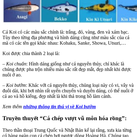
Cá Koi có các màu sắc chính là: trắng, đỏ, vàng, đen và xám bạc.
Tùy theo từng địa phương và hình dáng cũng như màu sắc của cá
mà có các tên gọi khác nhau: Kohaku, Sanke, Showa, Utsuri,…
Koi được chia thành 2 loại là:
–
Koi chuẩn
: Hình dáng giống như cá nguyên thủy, chỉ khác là
chúng được pha trộn nhiều màu sắc rất đẹp mắt, đẹp nhất khi được
nuôi ở ao.
– Koi bướm
: Khác với cá nguyên thủy, chủng loại này có vi, vây và
đuôi dài, khi bơi nhìn rất uyển chuyển và duyên dáng, có thể nuôi ở
cả ao và hồ kiếng, đẹp nhất là khi thả trong hồ làm cảnh.
Xem thêm
những thông tin thú vị về Koi bướm
Truyền thuyết “Cá chép vượt vũ môn hóa rồng”:
Theo thần thoại Trung Quốc và Nhật Bản kể lại rằng, xưa kia từng
có hàng ngàn con cá chép bơi ngược dòng Hoàng Hà. Chúng tạo