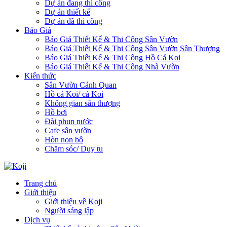
Dự án đang thi công
Dự án thiết kế
Dự án đã thi công
Báo Giá
Báo Giá Thiết Kế & Thi Công Sân Vườn
Báo Giá Thiết Kế & Thi Công Sân Vườn Sân Thượng
Báo Giá Thiết Kế & Thi Công Hồ Cá Koi
Báo Giá Thiết Kế & Thi Công Nhà Vườn
Kiến thức
Sân Vườn Cảnh Quan
Hồ cá Koi/ cá Koi
Không gian sân thượng
Hồ bơi
Đài phun nước
Cafe sân vườn
Hòn non bộ
Chăm sóc/ Duy tu
Trang chủ
Giới thiệu
Giới thiệu về Koji
Người sáng lập
Dịch vụ