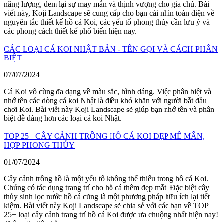
năng lượng, đem lại sự may mắn và thịnh vượng cho gia chủ. Bài
viết này, Koji Landscape sẽ cung cấp cho bạn cái nhìn toàn diện về
nguyên tắc thiết kế hồ cá Koi, các yếu tố phong thủy cần lưu ý và
các phong cách thiết kế phổ biến hiện nay.
CÁC LOẠI CÁ KOI NHẬT BẢN - TÊN GỌI VÀ CÁCH PHÂN
BIỆT
07/07/2024
Cá Koi vô cùng đa dạng về màu sắc, hình dáng. Việc phân biệt và
nhớ tên các dòng cá koi Nhật là điều khó khăn với người bắt đầu
chơi Koi. Bài viết này Koji Landscape sẽ giúp bạn nhớ tên và phân
biệt dễ dàng hơn các loại cá koi Nhật.
TOP 25+ CÂY CẢNH TRỒNG HỒ CÁ KOI ĐẸP MÊ MẨN,
HỢP PHONG THỦY
01/07/2024
Cây cảnh trồng hồ là một yếu tố không thể thiếu trong hồ cá Koi.
Chúng có tác dụng trang trí cho hồ cá thêm đẹp mắt. Đặc biệt cây
thủy sinh lọc nước hồ cá cũng là một phương pháp hữu ích lại tiết
kiệm. Bài viết này Koji Landscape sẽ chia sẻ với các bạn về TOP
25+ loại cây cảnh trang trí hồ cá Koi được ưa chuộng nhất hiện nay!