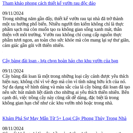
Tham khảo phong cách thiết kế vườn rau độc đáo
09/11/2024
Trong những năm gần đây, thiết kế vườn rau tại nhà đã trở thành
một xu hướng phổ biến. Nhiều người tìm kiếm không chỉ là thực
phẩm sạch mà còn muốn tạo ra không gian sống xanh mát, thân
thiện với môi trường. Vườn rau không chỉ cung cấp nguồn thực
phẩm tươi ngon, an toàn cho sức khỏe mà còn mang lại sự thư giãn,
cảm giác gần gũi với thiên nhiên.
Cây bàng đài loan - lựa chọn hoàn hảo cho khu vườn của bạn
09/11/2024
Cây bàng đài loan là một trong những loại cây cảnh được yêu thích
hiện nay, không chỉ vì vẻ đẹp mà còn vì tính năng hữu ích của nó.
Sự đa dạng về hình dáng và màu sắc của lá cây bàng đài loan đã tạo
nên sức hút mãnh liệt dành cho những ai yêu thích thiên nhiên. Bên
cạnh đó, việc trồng cây này cũng rất dễ dàng, đặc biệt là trong
không gian hạn chế như các khu vườn nhỏ hoặc trong nhà.
Khám Phá Sự May Mắn Từ 5+ Loại Cây Phong Thủy Trong Nhà
08/11/2024