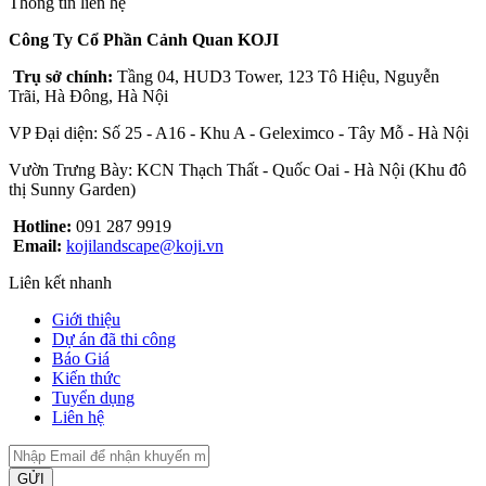
Thông tin liên hệ
Công Ty Cổ Phần Cảnh Quan KOJI
Trụ sở chính:
Tầng 04, HUD3 Tower, 123 Tô Hiệu, Nguyễn
Trãi, Hà Đông, Hà Nội
VP Đại diện: Số 25 - A16 - Khu A - Geleximco - Tây Mỗ - Hà Nội
Vườn Trưng Bày: KCN Thạch Thất - Quốc Oai - Hà Nội (Khu đô
thị Sunny Garden)
Hotline:
091 287 9919
Email:
kojilandscape@koji.vn
Liên kết nhanh
Giới thiệu
Dự án đã thi công
Báo Giá
Kiến thức
Tuyển dụng
Liên hệ
GỬI