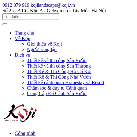
0912 879 919
kojilandscape@koji.vn
Số 25 - A16 - Khu A - Geleximco - Tây Mỗ - Hà Nội
Trang chủ
Về Koji
Giới thiệu về Koji
Người sáng lập
Dịch vụ
Thiết kế và thi công Sân Vườn
Thiết kế và thi công Sân Thượng
Thiết Kế & Thi Công Hồ Cá Koi
Thiết Kế & Thi Công Nhà Vườn
Thiết kế cảnh quan Homestay và Resort
Chăm sóc & duy tu Cảnh quan
Cung Cấp Đá Cảnh Sân Vườn
Công trình