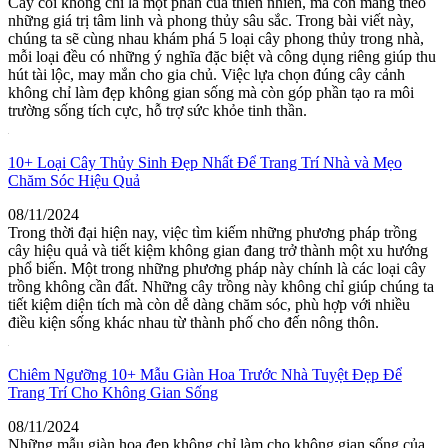
Cây cối không chỉ là một phần của thiên nhiên, mà còn mang theo
những giá trị tâm linh và phong thủy sâu sắc. Trong bài viết này,
chúng ta sẽ cùng nhau khám phá 5 loại cây phong thủy trong nhà,
mỗi loại đều có những ý nghĩa đặc biệt và công dụng riêng giúp thu
hút tài lộc, may mắn cho gia chủ. Việc lựa chọn đúng cây cảnh
không chỉ làm đẹp không gian sống mà còn góp phần tạo ra môi
trường sống tích cực, hỗ trợ sức khỏe tinh thần.
10+ Loại Cây Thủy Sinh Đẹp Nhất Để Trang Trí Nhà và Mẹo
Chăm Sóc Hiệu Quả
08/11/2024
Trong thời đại hiện nay, việc tìm kiếm những phương pháp trồng
cây hiệu quả và tiết kiệm không gian đang trở thành một xu hướng
phổ biến. Một trong những phương pháp này chính là các loại cây
trồng không cần đất. Những cây trồng này không chỉ giúp chúng ta
tiết kiệm diện tích mà còn dễ dàng chăm sóc, phù hợp với nhiều
điều kiện sống khác nhau từ thành phố cho đến nông thôn.
Chiêm Ngưỡng 10+ Mẫu Giàn Hoa Trước Nhà Tuyệt Đẹp Để
Trang Trí Cho Không Gian Sống
08/11/2024
Những mẫu giàn hoa đẹp không chỉ làm cho không gian sống của