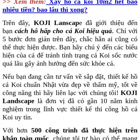
>> Xem thêm:
Xây hồ cá koi 10m2 hết bao
nhiêu tiền? bao lâu thì xong?
Trên đây,
KOJI Lanscap
e đã giới thiệu đến
bạn
cách hô hấp cho cá Koi hiệu quả
. Chỉ với
5 bước đơn giản trên đây, chắc hẳn ai cũng có
thể thực hiện được. Bạn hãy chú ý đến các biểu
hiện của cá để tránh tình trạng cá Koi sốc nước
quá lâu gây ảnh hưởng đến sức khỏe cá.
Nếu bạn đang cần tư vấn về sắp đặt, thiết kế hồ
cá Koi chuẩn Nhật vừa đẹp về thẩm mỹ, tốt về
công năng thì hãy liên lạc với chúng tôi!
KOJI
Landscape
là đơn vị đã có gần 10 năm kinh
nghiệm trong lĩnh vực thiết kế thi công hồ cá
Koi uy tín.
Với hơn
500 công trình đã thực hiện trên
khắp toàn quốc
, chúng tôi tự hào có thể mang