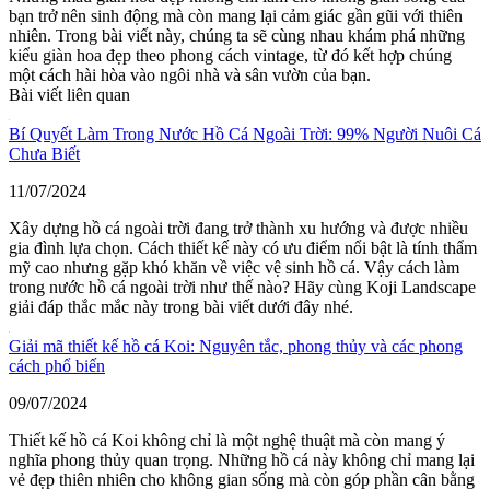
bạn trở nên sinh động mà còn mang lại cảm giác gần gũi với thiên
nhiên. Trong bài viết này, chúng ta sẽ cùng nhau khám phá những
kiểu giàn hoa đẹp theo phong cách vintage, từ đó kết hợp chúng
một cách hài hòa vào ngôi nhà và sân vườn của bạn.
Bài viết liên quan
Bí Quyết Làm Trong Nước Hồ Cá Ngoài Trời: 99% Người Nuôi Cá
Chưa Biết
11/07/2024
Xây dựng hồ cá ngoài trời đang trở thành xu hướng và được nhiều
gia đình lựa chọn. Cách thiết kế này có ưu điểm nổi bật là tính thẩm
mỹ cao nhưng gặp khó khăn về việc vệ sinh hồ cá. Vậy cách làm
trong nước hồ cá ngoài trời như thế nào? Hãy cùng Koji Landscape
giải đáp thắc mắc này trong bài viết dưới đây nhé.
Giải mã thiết kế hồ cá Koi: Nguyên tắc, phong thủy và các phong
cách phổ biến
09/07/2024
Thiết kế hồ cá Koi không chỉ là một nghệ thuật mà còn mang ý
nghĩa phong thủy quan trọng. Những hồ cá này không chỉ mang lại
vẻ đẹp thiên nhiên cho không gian sống mà còn góp phần cân bằng