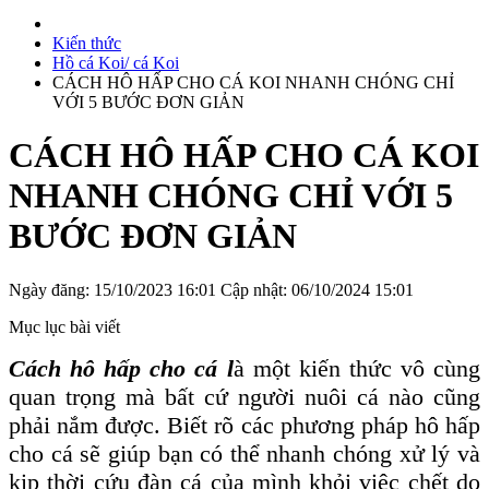
Kiến thức
Hồ cá Koi/ cá Koi
CÁCH HÔ HẤP CHO CÁ KOI NHANH CHÓNG CHỈ
VỚI 5 BƯỚC ĐƠN GIẢN
CÁCH HÔ HẤP CHO CÁ KOI
NHANH CHÓNG CHỈ VỚI 5
BƯỚC ĐƠN GIẢN
Ngày đăng: 15/10/2023 16:01
Cập nhật: 06/10/2024 15:01
Mục lục bài viết
Cách hô hấp cho cá l
à một kiến thức vô cùng
quan trọng mà bất cứ người nuôi cá nào cũng
phải nắm được. Biết rõ các phương pháp hô hấp
cho cá sẽ giúp bạn có thể nhanh chóng xử lý và
kịp thời cứu đàn cá của mình khỏi việc chết do