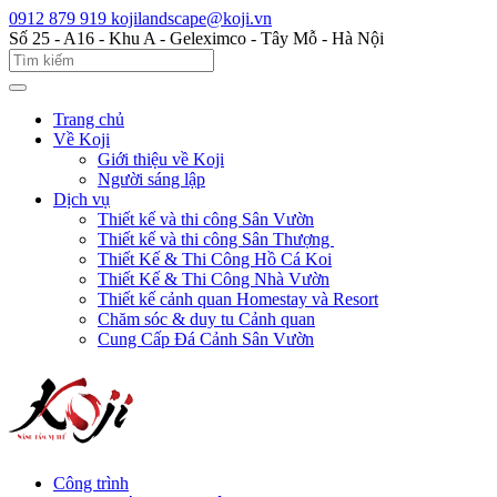
0912 879 919
kojilandscape@koji.vn
Số 25 - A16 - Khu A - Geleximco - Tây Mỗ - Hà Nội
Trang chủ
Về Koji
Giới thiệu về Koji
Người sáng lập
Dịch vụ
Thiết kế và thi công Sân Vườn
Thiết kế và thi công Sân Thượng
Thiết Kế & Thi Công Hồ Cá Koi
Thiết Kế & Thi Công Nhà Vườn
Thiết kế cảnh quan Homestay và Resort
Chăm sóc & duy tu Cảnh quan
Cung Cấp Đá Cảnh Sân Vườn
Công trình