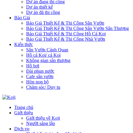
Dự án đang thi công
Dự án thiết kế
Dự án đã thi công
Báo Giá
Báo Giá Thiết Kế & Thi Công Sân Vườn
Báo Giá Thiết Kế & Thi Công Sân Vườn Sân Thượng
Báo Giá Thiết Kế & Thi Công Hồ Cá Koi
Báo Giá Thiết Kế & Thi Công Nhà Vườn
Kiến thức
Sân Vườn Cảnh Quan
Hồ cá Koi/ cá Koi
Không gian sân thượng
Hồ bơi
Đài phun nước
Cafe sân vườn
Hòn non bộ
Chăm sóc/ Duy tu
Trang chủ
Giới thiệu
Giới thiệu về Koji
Người sáng lập
Dịch vụ