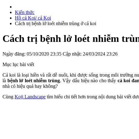
Kiến thức
Hồ cá Koi/ cá Koi
Cách trị bệnh lở loét nhiễm trùng ở cá koi
Cách trị bệnh lở loét nhiễm trùn
Ngày đăng: 05/10/2020 23:35
Cập nhật: 24/03/2024 23:26
Mục lục bài viết
Cá koi là loại hiền và rất dễ nuôi, khi được sống trong môi trường 
là
bệnh lở loét nhiễm trùng
. Vậy dấu hiệu nào cho thấy
cá koi đa
nhà có hiệu quả hay không?
Cùng
Koji Landscape
tìm hiểu chi tiết hơn trong nội dung bài viết dư