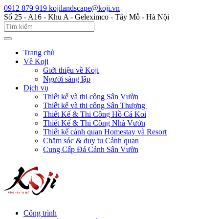
0912 879 919
kojilandscape@koji.vn
Số 25 - A16 - Khu A - Geleximco - Tây Mỗ - Hà Nội
Trang chủ
Về Koji
Giới thiệu về Koji
Người sáng lập
Dịch vụ
Thiết kế và thi công Sân Vườn
Thiết kế và thi công Sân Thượng
Thiết Kế & Thi Công Hồ Cá Koi
Thiết Kế & Thi Công Nhà Vườn
Thiết kế cảnh quan Homestay và Resort
Chăm sóc & duy tu Cảnh quan
Cung Cấp Đá Cảnh Sân Vườn
Công trình