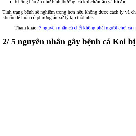
Không háu ăn như bình thường, cá koi
chán ăn
và
bỏ ăn
.
Tình trạng bệnh sẽ nghiêm trọng hơn nếu không được cách ly và chữa
khuẩn để luôn có phương án xử lý kịp thời nhé.
Tham khảo:
7 nguyên nhân cá chết không phải người chơi cá n
2/ 5 nguyên nhân gây bệnh cá Koi bị