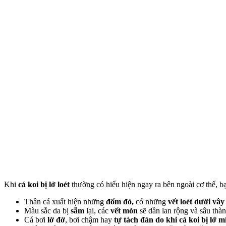
Khi
cá koi bị lở loét
thường có hiểu hiện ngay ra bên ngoài cơ thể, bạ
Thân cá xuất hiện những
đốm đỏ,
có những
vết loét dưới vây
Màu sắc da bị
sẫm
lại, các
vết mòn
sẽ dần lan rộng và sâu th
Cá bơi
lờ đờ
, bơi chậm hay
tự tách đàn do khi cá koi bị lở 