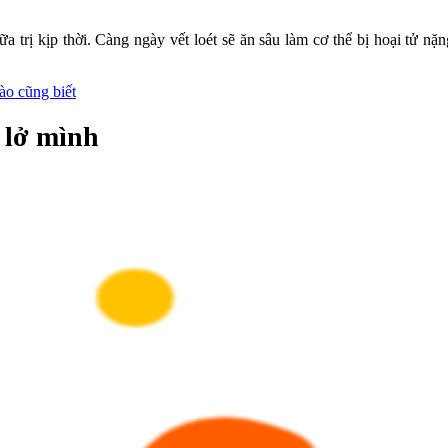
 trị kịp thời. Càng ngày vết loét sẽ ăn sâu làm cơ thể bị hoại tử n
ào cũng biết
 lở mình