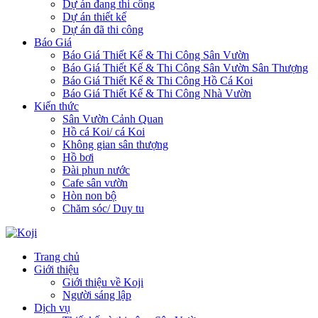
Dự án đang thi công
Dự án thiết kế
Dự án đã thi công
Báo Giá
Báo Giá Thiết Kế & Thi Công Sân Vườn
Báo Giá Thiết Kế & Thi Công Sân Vườn Sân Thượng
Báo Giá Thiết Kế & Thi Công Hồ Cá Koi
Báo Giá Thiết Kế & Thi Công Nhà Vườn
Kiến thức
Sân Vườn Cảnh Quan
Hồ cá Koi/ cá Koi
Không gian sân thượng
Hồ bơi
Đài phun nước
Cafe sân vườn
Hòn non bộ
Chăm sóc/ Duy tu
Trang chủ
Giới thiệu
Giới thiệu về Koji
Người sáng lập
Dịch vụ