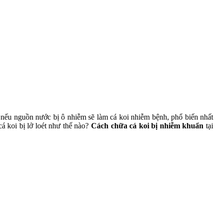
i, nếu nguồn nước bị ô nhiễm sẽ làm cá koi nhiễm bệnh, phổ biến nhất
á koi bị lở loét như thế nào?
Cách chữa cá koi bị nhiễm khuẩn
tại