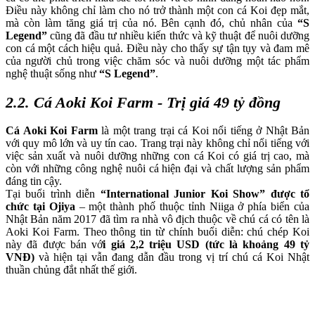
Điều này không chỉ làm cho nó trở thành một con cá Koi đẹp mắt,
mà còn làm tăng giá trị của nó. Bên cạnh đó, chủ nhân của
“S
Legend”
cũng đã đầu tư nhiều kiến thức và kỹ thuật để nuôi dưỡng
con cá một cách hiệu quả. Điều này cho thấy sự tận tụy và đam mê
của người chủ trong việc chăm sóc và nuôi dưỡng một tác phẩm
nghệ thuật sống như
“S Legend”
.
​2.2. Cá Aoki Koi Farm - Trị giá 49 tỷ đồng
Cá Aoki Koi Farm
là một trang trại cá Koi nổi tiếng ở Nhật Bản
với quy mô lớn và uy tín cao. Trang trại này không chỉ nổi tiếng với
việc sản xuất và nuôi dưỡng những con cá Koi có giá trị cao, mà
còn với những công nghệ nuôi cá hiện đại và chất lượng sản phẩm
đáng tin cậy.
Tại buổi trình diễn
“International Junior Koi Show” được tổ
chức tại Ojiya
– một thành phố thuộc tỉnh Niiga ở phía biển của
Nhật Bản năm 2017 đã tìm ra nhà vô địch thuộc về chú cá có tên là
Aoki Koi Farm. Theo thông tin từ chính buổi diễn: chú chép Koi
này đã được bán vớ
i
giá 2,2 triệu USD (tức là khoảng 49 tỷ
VNĐ)
và hiện tại vẫn đang dẫn đầu trong vị trí chú cá Koi Nhật
thuần chủng đắt nhất thế giới.