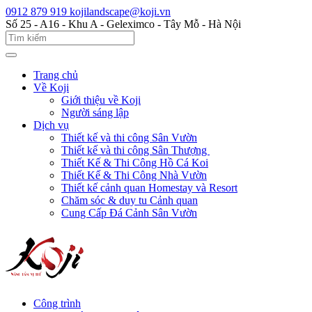
0912 879 919
kojilandscape@koji.vn
Số 25 - A16 - Khu A - Geleximco - Tây Mỗ - Hà Nội
Trang chủ
Về Koji
Giới thiệu về Koji
Người sáng lập
Dịch vụ
Thiết kế và thi công Sân Vườn
Thiết kế và thi công Sân Thượng
Thiết Kế & Thi Công Hồ Cá Koi
Thiết Kế & Thi Công Nhà Vườn
Thiết kế cảnh quan Homestay và Resort
Chăm sóc & duy tu Cảnh quan
Cung Cấp Đá Cảnh Sân Vườn
Công trình