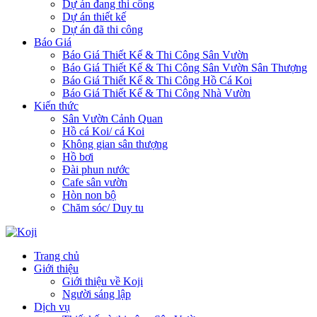
Dự án đang thi công
Dự án thiết kế
Dự án đã thi công
Báo Giá
Báo Giá Thiết Kế & Thi Công Sân Vườn
Báo Giá Thiết Kế & Thi Công Sân Vườn Sân Thượng
Báo Giá Thiết Kế & Thi Công Hồ Cá Koi
Báo Giá Thiết Kế & Thi Công Nhà Vườn
Kiến thức
Sân Vườn Cảnh Quan
Hồ cá Koi/ cá Koi
Không gian sân thượng
Hồ bơi
Đài phun nước
Cafe sân vườn
Hòn non bộ
Chăm sóc/ Duy tu
Trang chủ
Giới thiệu
Giới thiệu về Koji
Người sáng lập
Dịch vụ