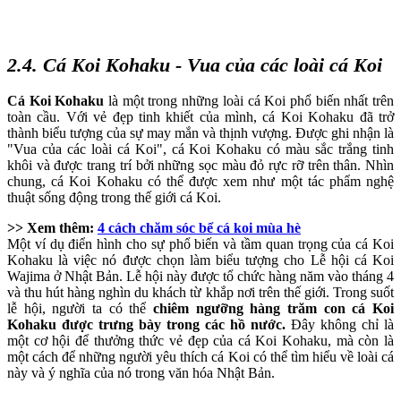
2.4. Cá Koi Kohaku - Vua của các loài cá Koi
Cá Koi Kohaku
là một trong những loài cá Koi phổ biến nhất trên
toàn cầu. Với vẻ đẹp tinh khiết của mình, cá Koi Kohaku đã trở
thành biểu tượng của sự may mắn và thịnh vượng. Được ghi nhận là
"Vua của các loài cá Koi", cá Koi Kohaku có màu sắc trắng tinh
khôi và được trang trí bởi những sọc màu đỏ rực rỡ trên thân. Nhìn
chung, cá Koi Kohaku có thể được xem như một tác phẩm nghệ
thuật sống động trong thế giới cá Koi.
>> Xem thêm:
4 cách chăm sóc bể cá koi mùa hè
Một ví dụ điển hình cho sự phổ biến và tầm quan trọng của cá Koi
Kohaku là việc nó được chọn làm biểu tượng cho Lễ hội cá Koi
Wajima ở Nhật Bản. Lễ hội này được tổ chức hàng năm vào tháng 4
và thu hút hàng nghìn du khách từ khắp nơi trên thế giới. Trong suốt
lễ hội, người ta có thể
chiêm ngưỡng hàng trăm con cá Koi
Kohaku được trưng bày trong các hồ nước.
Đây không chỉ là
một cơ hội để thưởng thức vẻ đẹp của cá Koi Kohaku, mà còn là
một cách để những người yêu thích cá Koi có thể tìm hiểu về loài cá
này và ý nghĩa của nó trong văn hóa Nhật Bản.