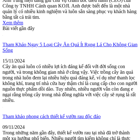
Anh Tùng hiện đang giữ chữ vụ Giám đốc điều hành (CEO) của
Công ty TNHH Cảnh quan KOJI. Anh được biết đến là một nhà
quản lý có nhiều kinh nghiệm và luôn sẵn sàng phục vụ khách hàng
bằng tất cả trái tim.
Xem thêm
Bài viết gần đây
Tham Khảo Ngay 5 Loại Cây Ăn Quả Ít Rụng Lá Cho Không Gian
Sống
15/11/2024
Cây ăn quả luôn có nhiều lợi ích đáng kể đối với đời sống con
người, và trong không gian nhà ở cũng vậy. Việc trồng cây ăn quả
trong nhà luôn đem lại nhiều hiệu quả đáng kể, ví dụ như thanh lọc
không khí, trang trí nhà cửa hay thậm chí là cung cấp cho con người
nguồn thực phẩm dồi dào. Tuy nhiên, nhiều người vẫn còn đang e
ngại rằng trồng cây trong nhà đồng nghĩa với việc cây sẽ rụng lá rất
nhiều.
Tham khảo phong cách thiết kế vườn rau độc đáo
09/11/2024
Trong những năm gần đây, thiết kế vườn rau tại nhà đã trở thành
một xu hướng phổ biến. Nhiều người tìm kiếm không chỉ là thực