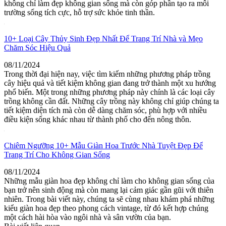
không chỉ làm đẹp không gian sống mà còn góp phần tạo ra môi
trường sống tích cực, hỗ trợ sức khỏe tinh thần.
10+ Loại Cây Thủy Sinh Đẹp Nhất Để Trang Trí Nhà và Mẹo
Chăm Sóc Hiệu Quả
08/11/2024
Trong thời đại hiện nay, việc tìm kiếm những phương pháp trồng
cây hiệu quả và tiết kiệm không gian đang trở thành một xu hướng
phổ biến. Một trong những phương pháp này chính là các loại cây
trồng không cần đất. Những cây trồng này không chỉ giúp chúng ta
tiết kiệm diện tích mà còn dễ dàng chăm sóc, phù hợp với nhiều
điều kiện sống khác nhau từ thành phố cho đến nông thôn.
Chiêm Ngưỡng 10+ Mẫu Giàn Hoa Trước Nhà Tuyệt Đẹp Để
Trang Trí Cho Không Gian Sống
08/11/2024
Những mẫu giàn hoa đẹp không chỉ làm cho không gian sống của
bạn trở nên sinh động mà còn mang lại cảm giác gần gũi với thiên
nhiên. Trong bài viết này, chúng ta sẽ cùng nhau khám phá những
kiểu giàn hoa đẹp theo phong cách vintage, từ đó kết hợp chúng
một cách hài hòa vào ngôi nhà và sân vườn của bạn.