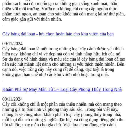
phẩm sạch mà còn muốn tạo ra không gian sống xanh mát, thân
thiện với môi trường. Vườn rau không chỉ cung cấp nguồn thực
phẩm tươi ngon, an toàn cho sức khỏe mà còn mang lại sự thư giãn,
cảm giác gần gũi với thiên nhiên.
Cây bàng đài loan - lựa chọn hoàn hảo cho khu vườn của bạn
09/11/2024
Cây bàng đài loan là một trong những loại cây cảnh được yêu thích
hiện nay, không chỉ vì vẻ đẹp mà còn vì tính năng hữu ích của nó.
Sự đa dạng về hình dáng và màu sắc của lá cây bàng đài loan đã tạo
nên sức hút mãnh liệt dành cho những ai yêu thích thiên nhiên. Bên
cạnh đó, việc trồng cây này cũng rất dễ dàng, đặc biệt là trong
không gian hạn chế như các khu vườn nhỏ hoặc trong nhà.
Khám Phá Sự May Mắn Từ 5+ Loại Cây Phong Thủy Trong Nhà
08/11/2024
Cây cối không chỉ là một phần của thiên nhiên, mà còn mang theo
những giá trị tâm linh và phong thủy sâu sắc. Trong bài viết này,
chúng ta sẽ cùng nhau khám phá 5 loại cây phong thủy trong nhà,
mỗi loại đều có những ý nghĩa đặc biệt và công dụng riêng giúp thu
hút tài lộc, may mắn cho gia chủ. Việc lựa chọn đúng cây cảnh