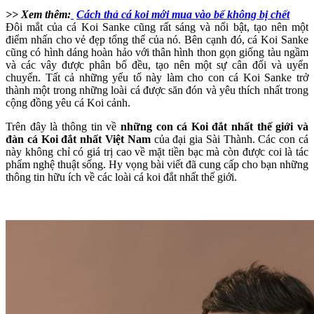
>> Xem thêm:
Cách thả cá koi mới mua vào bể không bị chết
Đôi mắt của cá Koi Sanke cũng rất sáng và nổi bật, tạo nên một
điểm nhấn cho vẻ đẹp tổng thể của nó. Bên cạnh đó, cá Koi Sanke
cũng có hình dáng hoàn hảo với thân hình thon gọn giống tàu ngầm
và các vây được phân bố đều, tạo nên một sự cân đối và uyển
chuyển. Tất cả những yếu tố này làm cho con cá Koi Sanke trở
thành một trong những loài cá được săn đón và yêu thích nhất trong
cộng đồng yêu cá Koi cảnh.
Trên đây là thông tin về
những con cá Koi đắt nhất thế giới và
đàn cá Koi đắt nhất Việt Nam
của đại gia Sài Thành. Các con cá
này không chỉ có giá trị cao về mặt tiền bạc mà còn được coi là tác
phẩm nghệ thuật sống. Hy vọng bài viết đã cung cấp cho bạn những
thông tin hữu ích về các loài cá koi đắt nhất thế giới.