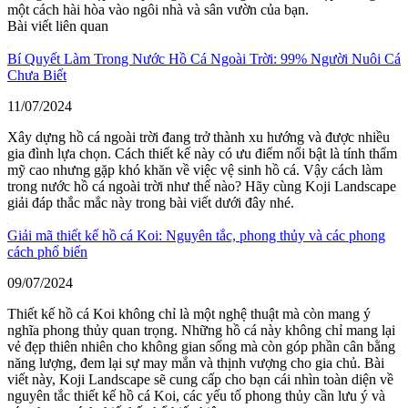
một cách hài hòa vào ngôi nhà và sân vườn của bạn.
Bài viết liên quan
Bí Quyết Làm Trong Nước Hồ Cá Ngoài Trời: 99% Người Nuôi Cá
Chưa Biết
11/07/2024
Xây dựng hồ cá ngoài trời đang trở thành xu hướng và được nhiều
gia đình lựa chọn. Cách thiết kế này có ưu điểm nổi bật là tính thẩm
mỹ cao nhưng gặp khó khăn về việc vệ sinh hồ cá. Vậy cách làm
trong nước hồ cá ngoài trời như thế nào? Hãy cùng Koji Landscape
giải đáp thắc mắc này trong bài viết dưới đây nhé.
Giải mã thiết kế hồ cá Koi: Nguyên tắc, phong thủy và các phong
cách phổ biến
09/07/2024
Thiết kế hồ cá Koi không chỉ là một nghệ thuật mà còn mang ý
nghĩa phong thủy quan trọng. Những hồ cá này không chỉ mang lại
vẻ đẹp thiên nhiên cho không gian sống mà còn góp phần cân bằng
năng lượng, đem lại sự may mắn và thịnh vượng cho gia chủ. Bài
viết này, Koji Landscape sẽ cung cấp cho bạn cái nhìn toàn diện về
nguyên tắc thiết kế hồ cá Koi, các yếu tố phong thủy cần lưu ý và