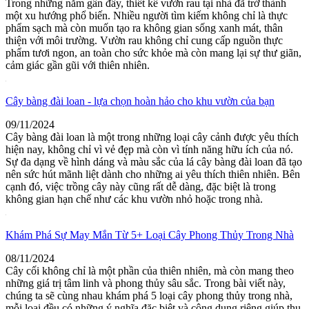
Trong những năm gần đây, thiết kế vườn rau tại nhà đã trở thành
một xu hướng phổ biến. Nhiều người tìm kiếm không chỉ là thực
phẩm sạch mà còn muốn tạo ra không gian sống xanh mát, thân
thiện với môi trường. Vườn rau không chỉ cung cấp nguồn thực
phẩm tươi ngon, an toàn cho sức khỏe mà còn mang lại sự thư giãn,
cảm giác gần gũi với thiên nhiên.
Cây bàng đài loan - lựa chọn hoàn hảo cho khu vườn của bạn
09/11/2024
Cây bàng đài loan là một trong những loại cây cảnh được yêu thích
hiện nay, không chỉ vì vẻ đẹp mà còn vì tính năng hữu ích của nó.
Sự đa dạng về hình dáng và màu sắc của lá cây bàng đài loan đã tạo
nên sức hút mãnh liệt dành cho những ai yêu thích thiên nhiên. Bên
cạnh đó, việc trồng cây này cũng rất dễ dàng, đặc biệt là trong
không gian hạn chế như các khu vườn nhỏ hoặc trong nhà.
Khám Phá Sự May Mắn Từ 5+ Loại Cây Phong Thủy Trong Nhà
08/11/2024
Cây cối không chỉ là một phần của thiên nhiên, mà còn mang theo
những giá trị tâm linh và phong thủy sâu sắc. Trong bài viết này,
chúng ta sẽ cùng nhau khám phá 5 loại cây phong thủy trong nhà,
mỗi loại đều có những ý nghĩa đặc biệt và công dụng riêng giúp thu