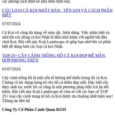
các phong cách thiết kế phổ biến hiện nay.
CÁC LOẠI CÁ KOI NHẬT BẢN - TÊN GỌI VÀ CÁCH PHÂN
BIỆT
07/07/2024
Cá Koi vô cùng đa dạng về màu sắc, hình dáng. Việc phân biệt và
nhớ tên các dòng cá koi Nhật là điều khó khăn với người bắt đầu
chơi Koi. Bài viết này Koji Landscape sẽ giúp bạn nhớ tên và phân
biệt dễ dàng hơn các loại cá koi Nhật.
TOP 25+ CÂY CẢNH TRỒNG HỒ CÁ KOI ĐẸP MÊ MẨN,
HỢP PHONG THỦY
01/07/2024
Cây cảnh trồng hồ là một yếu tố không thể thiếu trong hồ cá Koi.
Chúng có tác dụng trang trí cho hồ cá thêm đẹp mắt. Đặc biệt cây
thủy sinh lọc nước hồ cá cũng là một phương pháp hữu ích lại tiết
kiệm. Bài viết này Koji Landscape sẽ chia sẻ với các bạn về TOP
25+ loại cây cảnh trang trí hồ cá Koi được ưa chuộng nhất hiện nay!
Thông tin liên hệ
Công Ty Cổ Phần Cảnh Quan KOJI