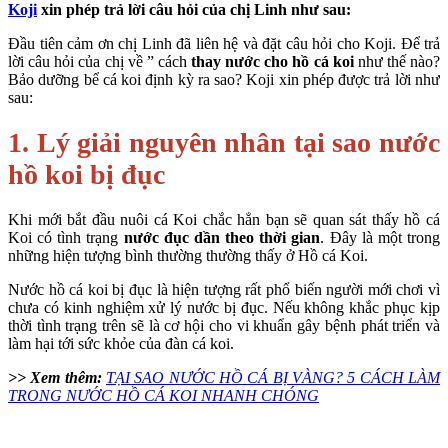
Koji
xin phép trả lời câu hỏi của chị Linh như sau:
Đầu tiên cảm ơn chị Linh đã liên hệ và đặt câu hỏi cho Koji. Để trả
lời câu hỏi của chị về ” cách
thay nước cho hồ cá koi
như thế nào?
Bảo dưỡng bể cá koi định kỳ ra sao? Koji xin phép được trả lời như
sau:
1. Lý giải nguyên nhân tại sao nước
hồ koi bị đục
Khi mới bắt đầu nuôi cá Koi chắc hẳn bạn sẽ quan sát thấy hồ cá
Koi có tình trạng
nước đục dần theo thời gian
. Đây là một trong
những hiện tượng bình thường thường thấy ở Hồ cá Koi.
Nước hồ cá koi bị đục là hiện tượng rất phổ biến người mới chơi vì
chưa có kinh nghiệm xử lý nước bị đục. Nếu không khắc phục kịp
thời tình trạng trên sẽ là cơ hội cho vi khuẩn gây bệnh phát triển và
làm hại tới sức khỏe của đàn cá koi
.
>> Xem thêm:
TẠI SAO NƯỚC HỒ CÁ BỊ VÀNG? 5 CÁCH LÀM
TRONG NƯỚC HỒ CÁ KOI NHANH CHÓNG