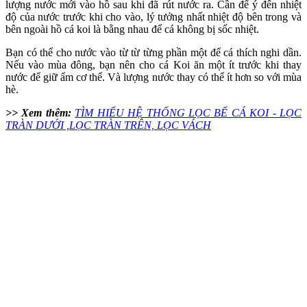
lượng nước mới vào hồ sau khi đã rút nước ra. Cần để ý đến nhiệt
độ của nước trước khi cho vào, lý tưởng nhất nhiệt độ bên trong và
bên ngoài hồ cá koi là bằng nhau để cá không bị sốc nhiệt.
Bạn có thể cho nước vào từ từ từng phần một để cá thích nghi dần.
Nếu vào mùa đông, bạn nên cho cá Koi ăn một ít trước khi thay
nước để giữ ấm cơ thể. Và lượng nước thay có thể ít hơn so với mùa
hè.
>> Xem thêm:
TÌM HIỂU HỆ THỐNG LỌC BỂ CÁ KOI - LỌC
TRÀN DƯỚI ,LỌC TRÀN TRÊN, LỌC VÁCH