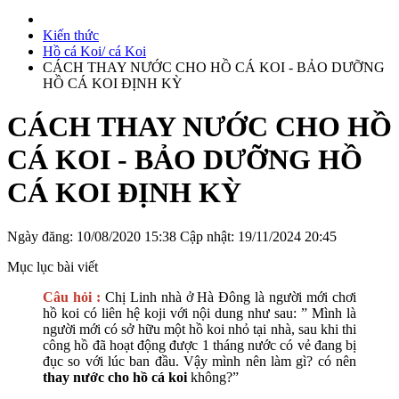
Kiến thức
Hồ cá Koi/ cá Koi
CÁCH THAY NƯỚC CHO HỒ CÁ KOI - BẢO DƯỠNG
HỒ CÁ KOI ĐỊNH KỲ
CÁCH THAY NƯỚC CHO HỒ
CÁ KOI - BẢO DƯỠNG HỒ
CÁ KOI ĐỊNH KỲ
Ngày đăng: 10/08/2020 15:38
Cập nhật: 19/11/2024 20:45
Mục lục bài viết
Câu hỏi :
Chị Linh nhà ở Hà Đông là người mới chơi
hồ koi có liên hệ koji với nội dung như sau: ” Mình là
người mới có sở hữu một hồ koi nhỏ tại nhà, sau khi thi
công hồ đã hoạt động được 1 tháng nước có vẻ đang bị
đục so với lúc ban đầu. Vậy mình nên làm gì? có nên
thay nước cho hồ cá koi
không?”