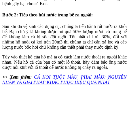
bệnh gây hại cho cá Koi.
Bước 2: Tiếp theo hút nước trong bể ra ngoài:
Sau khi đã vệ sinh các dụng cụ, chúng ta tiến hành rút nước ra khỏi
bể. Bạn chú ý là không được rút quá 50% lượng nước có trong bể
để không làm cá bị sốc đột ngột. Tốt nhất chỉ rút 30%, đối với
những hồ nuôi cá koi trên 20m3 thì chúng ta chỉ cần xả lọc và cấp
lượng nước bốc hơi chứ không cần thiết phải thay nước định kỳ.
Tùy vào thiết kế của hồ mà ta có cách làm nước thoát ra ngoài khác
nhau. Nếu hồ cá của bạn có một lỗ thoát, hãy đảm bảo ống nước
được nối khít với lỗ thoát để nước không bị chảy ra ngoài.
>> Xem thêm:
CÁ KOI TUỘT MÀU, PHAI MÀU: NGUYÊN
NHÂN VÀ GIẢI PHÁP KHẮC PHỤC HIỆU QUẢ NHẤT