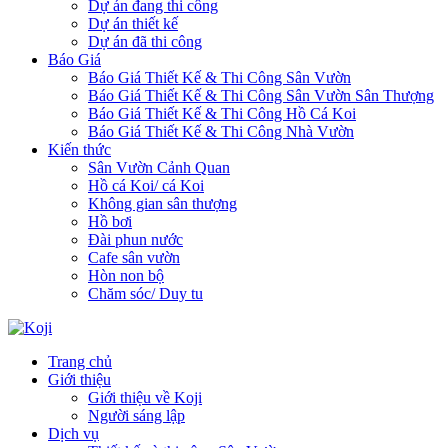
Dự án đang thi công
Dự án thiết kế
Dự án đã thi công
Báo Giá
Báo Giá Thiết Kế & Thi Công Sân Vườn
Báo Giá Thiết Kế & Thi Công Sân Vườn Sân Thượng
Báo Giá Thiết Kế & Thi Công Hồ Cá Koi
Báo Giá Thiết Kế & Thi Công Nhà Vườn
Kiến thức
Sân Vườn Cảnh Quan
Hồ cá Koi/ cá Koi
Không gian sân thượng
Hồ bơi
Đài phun nước
Cafe sân vườn
Hòn non bộ
Chăm sóc/ Duy tu
Trang chủ
Giới thiệu
Giới thiệu về Koji
Người sáng lập
Dịch vụ