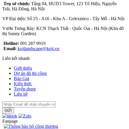
Trụ sở chính:
Tầng 04, HUD3 Tower, 123 Tô Hiệu, Nguyễn
Trãi, Hà Đông, Hà Nội
VP Đại diện: Số 25 - A16 - Khu A - Geleximco - Tây Mỗ - Hà Nội
Vườn Trưng Bày: KCN Thạch Thất - Quốc Oai - Hà Nội (Khu đô
thị Sunny Garden)
Hotline:
091 287 9919
Email:
kojilandscape@koji.vn
Liên kết nhanh
Giới thiệu
Dự án đã thi công
Báo Giá
Kiến thức
Tuyển dụng
Liên hệ
GỬI
Fanpage