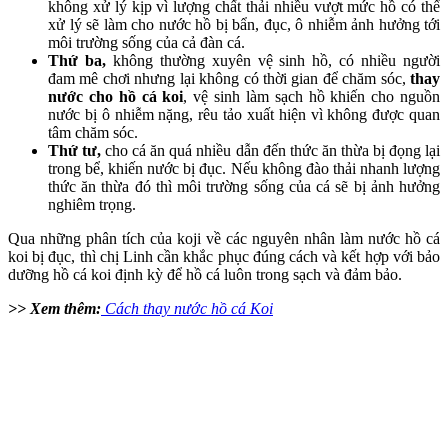
không xử lý kịp vì lượng chất thải nhiều vượt mức hồ có thể
xử lý sẽ làm cho nước hồ bị bẩn, đục, ô nhiễm ảnh hưởng tới
môi trường sống của cả đàn cá.
Thứ ba,
không thường xuyên vệ sinh hồ, có nhiều người
đam mê chơi nhưng lại không có thời gian để chăm sóc,
thay
nước cho hồ cá koi
, vệ sinh làm sạch hồ khiến cho nguồn
nước bị ô nhiễm nặng, rêu tảo xuất hiện vì không được quan
tâm chăm sóc.
Thứ tư,
cho cá ăn quá nhiều dẫn đến thức ăn thừa bị đọng lại
trong bể, khiến nước bị đục. Nếu không đào thải nhanh lượng
thức ăn thừa đó thì môi trường sống của cá sẽ bị ảnh hưởng
nghiêm trọng.
Qua những phân tích của koji về các nguyên nhân làm nước hồ cá
koi bị đục, thì chị Linh cần khắc phục đúng cách và kết hợp với bảo
dưỡng hồ cá koi định kỳ để hồ cá luôn trong sạch và đảm bảo.
>> Xem thêm:
Cách thay nước hồ cá Koi