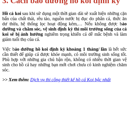
3. Cách bảo dưỡng hồ koi định kỳ
Hồ cá koi
sau khi sử dụng một thời gian dài sẽ xuất hiện những cặn
bẩn của chất thải, rêu tảo, nguồn nước bị đục do phân cá, thức ăn
dư thừa, hệ thống lọc hoạt động kém,… Nếu không được b
ảo
dưỡng và chăm sóc, vệ sinh định kỳ thì môi trường sống của cá
koi sẽ bị ảnh hưởng
nghiêm trọng khiến cá dễ mắc bệnh và làm
giảm tuổi thọ của cá.
Việc b
ảo dưỡng hồ koi định kỳ khoảng 1 tháng/ lần
là hết sức
cần thiết để giúp cá được khỏe mạnh, có môi trường sinh sống tốt.
Phù hợp với những gia chủ bận rộn, không có nhiều thời gian vệ
sinh cho hồ cá hay những bạn mới chơi chưa có kinh nghiệm chăm
sóc.
>> Xem thêm:
Dịch vụ thi cô
ng thiết kế hồ cá Koi bậc nhất