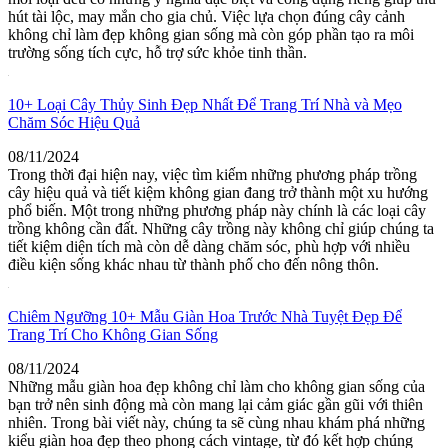
hút tài lộc, may mắn cho gia chủ. Việc lựa chọn đúng cây cảnh
không chỉ làm đẹp không gian sống mà còn góp phần tạo ra môi
trường sống tích cực, hỗ trợ sức khỏe tinh thần.
10+ Loại Cây Thủy Sinh Đẹp Nhất Để Trang Trí Nhà và Mẹo
Chăm Sóc Hiệu Quả
08/11/2024
Trong thời đại hiện nay, việc tìm kiếm những phương pháp trồng
cây hiệu quả và tiết kiệm không gian đang trở thành một xu hướng
phổ biến. Một trong những phương pháp này chính là các loại cây
trồng không cần đất. Những cây trồng này không chỉ giúp chúng ta
tiết kiệm diện tích mà còn dễ dàng chăm sóc, phù hợp với nhiều
điều kiện sống khác nhau từ thành phố cho đến nông thôn.
Chiêm Ngưỡng 10+ Mẫu Giàn Hoa Trước Nhà Tuyệt Đẹp Để
Trang Trí Cho Không Gian Sống
08/11/2024
Những mẫu giàn hoa đẹp không chỉ làm cho không gian sống của
bạn trở nên sinh động mà còn mang lại cảm giác gần gũi với thiên
nhiên. Trong bài viết này, chúng ta sẽ cùng nhau khám phá những
kiểu giàn hoa đẹp theo phong cách vintage, từ đó kết hợp chúng