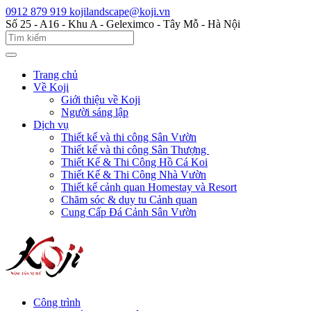
0912 879 919
kojilandscape@koji.vn
Số 25 - A16 - Khu A - Geleximco - Tây Mỗ - Hà Nội
Trang chủ
Về Koji
Giới thiệu về Koji
Người sáng lập
Dịch vụ
Thiết kế và thi công Sân Vườn
Thiết kế và thi công Sân Thượng
Thiết Kế & Thi Công Hồ Cá Koi
Thiết Kế & Thi Công Nhà Vườn
Thiết kế cảnh quan Homestay và Resort
Chăm sóc & duy tu Cảnh quan
Cung Cấp Đá Cảnh Sân Vườn
Công trình