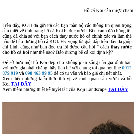
Hồ cá Koi cần được chăm 
Trên đây, KOJI đã gửi tới các bạn toàn bộ các thông tin quan trọng
cần thiết về tình trạng hồ cá Koi bị đục nước. Bên cạnh đó chúng tôi
cũng đã chia sẻ với bạn cách thay nước hồ cá chính xác và làm thế
nào để bảo dưỡng hồ cá KOI. Hy vọng lời giải đáp trên đây đã giúp
chị Linh cũng như bạn đọc trả lời được câu hỏi ” cách
thay nước
cho hồ cá koi
như thế nào? Bảo dưỡng bể cá koi định kỳ?
Để sở hữu một hồ Koi đẹp cho không gian sống của gia đình bạn
với mức giá phải chăng, hãy liên hệ với chúng tôi qua hot line
0912
879 919
và
098 463 99 95
để có tư vấn và báo giá chi tiết nhất.
Xem thêm những kiến thức thú vị về cảnh quan sân vườn và hồ
Koi
TẠI ĐÂY
Xem thêm những thiết kế tuyệt tác của Koji Landscape
TẠI ĐÂY