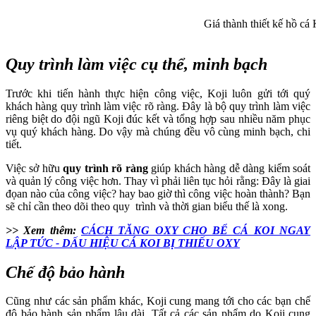
Giá thành thiết kế hồ cá 
Quy trình làm việc cụ thể, minh bạch
Trước khi tiến hành thực hiện công việc, Koji luôn gửi tới quý
khách hàng quy trình làm việc rõ ràng. Đây là bộ quy trình làm việc
riêng biệt do đội ngũ Koji đúc kết và tổng hợp sau nhiều năm phục
vụ quý khách hàng. Do vậy mà chúng đều vô cùng minh bạch, chi
tiết.
Việc sở hữu
quy trình rõ ràng
giúp khách hàng dễ dàng kiểm soát
và quản lý công việc hơn. Thay vì phải liên tục hỏi rằng: Đây là giai
đọan nào của công việc? hay bao giờ thì công việc hoàn thành? Bạn
sẽ chỉ cần theo dõi theo quy trình và thời gian biểu thế là xong.
>> Xem thêm:
CÁCH TĂNG OXY CHO BỂ CÁ KOI NGAY
LẬP TỨC - DẤU HIỆU CÁ KOI BỊ THIẾU OXY
Chế độ bảo hành
Cũng như các sản phẩm khác, Koji cung mang tới cho các bạn chế
độ bảo hành sản phẩm lâu dài. Tất cả các sản phẩm do Koji cung