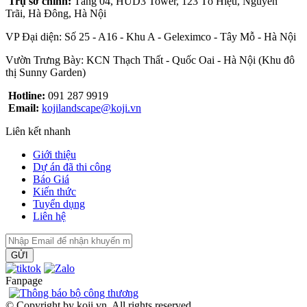
Trụ sở chính:
Tầng 04, HUD3 Tower, 123 Tô Hiệu, Nguyễn
Trãi, Hà Đông, Hà Nội
VP Đại diện: Số 25 - A16 - Khu A - Geleximco - Tây Mỗ - Hà Nội
Vườn Trưng Bày: KCN Thạch Thất - Quốc Oai - Hà Nội (Khu đô
thị Sunny Garden)
Hotline:
091 287 9919
Email:
kojilandscape@koji.vn
Liên kết nhanh
Giới thiệu
Dự án đã thi công
Báo Giá
Kiến thức
Tuyển dụng
Liên hệ
GỬI
Fanpage
© Copyright by koji.vn. All rights reserved.