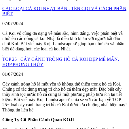
CÁC LOẠI CÁ KOI NHẬT BẢN - TÊN GỌI VÀ CÁCH PHÂN
BIỆT
07/07/2024
Cá Koi vô cùng đa dạng về màu sắc, hình dáng. Việc phân biệt và
nhớ tên các dòng cá koi Nhật là điều khó khăn với người bắt đầu
chơi Koi. Bài viết này Koji Landscape sẽ giúp bạn nhớ tên và phân
biệt dễ dàng hơn các loại cá koi Nhật.
TOP 25+ CÂY CẢNH TRỒNG HỒ CÁ KOI ĐẸP MÊ MẨN,
HỢP PHONG THỦY
01/07/2024
Cây cảnh trồng hồ là một yếu tố không thể thiếu trong hồ cá Koi.
Chúng có tác dụng trang trí cho hồ cá thêm đẹp mắt. Đặc biệt cây
thủy sinh lọc nước hồ cá cũng là một phương pháp hữu ích lại tiết
kiệm. Bài viết này Koji Landscape sẽ chia sẻ với các bạn về TOP
25+ loại cây cảnh trang trí hồ cá Koi được ưa chuộng nhất hiện nay!
Thông tin liên hệ
Công Ty Cổ Phần Cảnh Quan KOJI