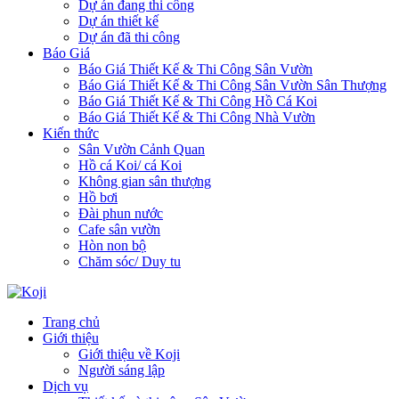
Dự án đang thi công
Dự án thiết kế
Dự án đã thi công
Báo Giá
Báo Giá Thiết Kế & Thi Công Sân Vườn
Báo Giá Thiết Kế & Thi Công Sân Vườn Sân Thượng
Báo Giá Thiết Kế & Thi Công Hồ Cá Koi
Báo Giá Thiết Kế & Thi Công Nhà Vườn
Kiến thức
Sân Vườn Cảnh Quan
Hồ cá Koi/ cá Koi
Không gian sân thượng
Hồ bơi
Đài phun nước
Cafe sân vườn
Hòn non bộ
Chăm sóc/ Duy tu
Trang chủ
Giới thiệu
Giới thiệu về Koji
Người sáng lập
Dịch vụ