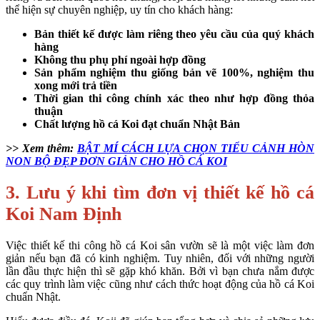
thể hiện sự chuyên nghiệp, uy tín cho khách hàng:
Bản thiết kế được làm riêng theo yêu cầu của quý khách
hàng
Không thu phụ phí ngoài hợp đồng
Sản phẩm nghiệm thu giống bản vẽ 100%, nghiệm thu
xong mới trả tiền
Thời gian thi công chính xác theo như hợp đồng thỏa
thuận
Chất lượng hồ cá Koi đạt chuẩn Nhật Bản
>> Xem thêm:
BẬT MÍ CÁCH LỰA CHỌN TIỂU CẢNH HÒN
NON BỘ ĐẸP ĐƠN GIẢN CHO HỒ CÁ KOI
3. Lưu ý khi tìm đơn vị thiết kế hồ cá
Koi Nam Định
Việc thiết kế thi công hồ cá Koi sân vườn sẽ là một việc làm đơn
giản nếu bạn đã có kinh nghiệm. Tuy nhiên, đối với những người
lần đầu thực hiện thì sẽ gặp khó khăn. Bởi vì bạn chưa nắm được
các quy trình làm việc cũng như cách thức hoạt động của hồ cá Koi
chuẩn Nhật.