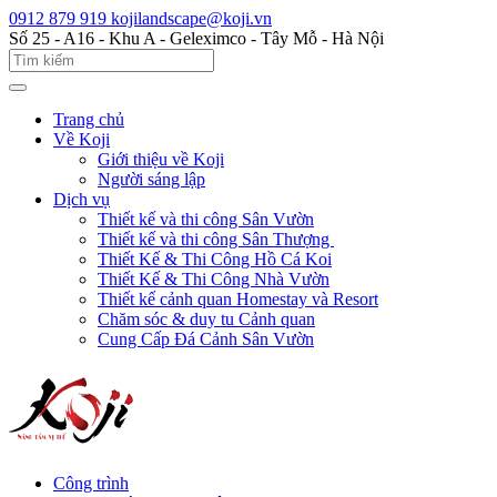
0912 879 919
kojilandscape@koji.vn
Số 25 - A16 - Khu A - Geleximco - Tây Mỗ - Hà Nội
Trang chủ
Về Koji
Giới thiệu về Koji
Người sáng lập
Dịch vụ
Thiết kế và thi công Sân Vườn
Thiết kế và thi công Sân Thượng
Thiết Kế & Thi Công Hồ Cá Koi
Thiết Kế & Thi Công Nhà Vườn
Thiết kế cảnh quan Homestay và Resort
Chăm sóc & duy tu Cảnh quan
Cung Cấp Đá Cảnh Sân Vườn
Công trình