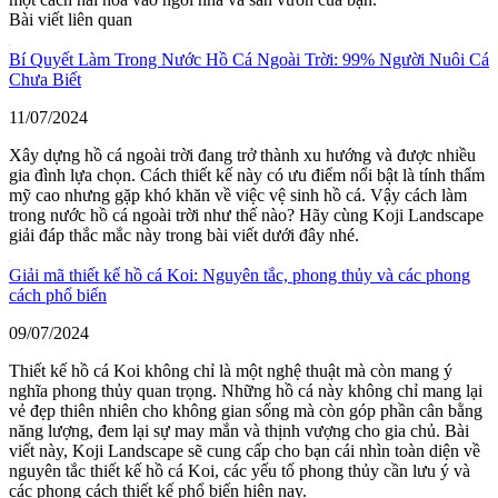
Bài viết liên quan
Bí Quyết Làm Trong Nước Hồ Cá Ngoài Trời: 99% Người Nuôi Cá
Chưa Biết
11/07/2024
Xây dựng hồ cá ngoài trời đang trở thành xu hướng và được nhiều
gia đình lựa chọn. Cách thiết kế này có ưu điểm nổi bật là tính thẩm
mỹ cao nhưng gặp khó khăn về việc vệ sinh hồ cá. Vậy cách làm
trong nước hồ cá ngoài trời như thế nào? Hãy cùng Koji Landscape
giải đáp thắc mắc này trong bài viết dưới đây nhé.
Giải mã thiết kế hồ cá Koi: Nguyên tắc, phong thủy và các phong
cách phổ biến
09/07/2024
Thiết kế hồ cá Koi không chỉ là một nghệ thuật mà còn mang ý
nghĩa phong thủy quan trọng. Những hồ cá này không chỉ mang lại
vẻ đẹp thiên nhiên cho không gian sống mà còn góp phần cân bằng
năng lượng, đem lại sự may mắn và thịnh vượng cho gia chủ. Bài
viết này, Koji Landscape sẽ cung cấp cho bạn cái nhìn toàn diện về
nguyên tắc thiết kế hồ cá Koi, các yếu tố phong thủy cần lưu ý và
các phong cách thiết kế phổ biến hiện nay.