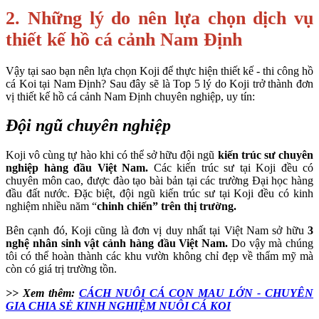
2. Những lý do nên lựa chọn dịch vụ
thiết kế hồ cá cảnh Nam Định
Vậy tại sao bạn nên lựa chọn Koji để thực hiện thiết kế - thi công hồ
cá Koi tại Nam Định? Sau đây sẽ là Top 5 lý do Koji trở thành đơn
vị thiết kế hồ cá cảnh Nam Định chuyên nghiệp, uy tín:
Đội ngũ chuyên nghiệp
Koji vô cùng tự hào khi có thể sở hữu đội ngũ
kiến trúc sư chuyên
nghiệp hàng đầu Việt Nam.
Các kiến trúc sư tại Koji đều có
chuyên môn cao, được đào tạo bài bản tại các trường Đại học hàng
đầu đất nước. Đặc biệt, đội ngũ kiến trúc sư tại Koji đều có kinh
nghiệm nhiều năm “
chinh chiến” trên thị trường.
Bên cạnh đó, Koji cũng là đơn vị duy nhất tại Việt Nam sở hữu
3
nghệ nhân sinh vật cảnh hàng đầu Việt Nam.
Do vậy mà chúng
tôi có thể hoàn thành các khu vườn không chỉ đẹp về thẩm mỹ mà
còn có giá trị trường tồn.
>> Xem thêm:
CÁCH NUÔI CÁ CON MAU LỚN - CHUYÊN
GIA CHIA SẺ KINH NGHIỆM NUÔI CÁ KOI