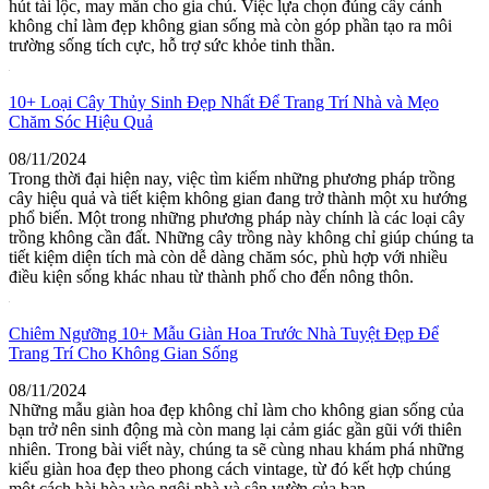
hút tài lộc, may mắn cho gia chủ. Việc lựa chọn đúng cây cảnh
không chỉ làm đẹp không gian sống mà còn góp phần tạo ra môi
trường sống tích cực, hỗ trợ sức khỏe tinh thần.
10+ Loại Cây Thủy Sinh Đẹp Nhất Để Trang Trí Nhà và Mẹo
Chăm Sóc Hiệu Quả
08/11/2024
Trong thời đại hiện nay, việc tìm kiếm những phương pháp trồng
cây hiệu quả và tiết kiệm không gian đang trở thành một xu hướng
phổ biến. Một trong những phương pháp này chính là các loại cây
trồng không cần đất. Những cây trồng này không chỉ giúp chúng ta
tiết kiệm diện tích mà còn dễ dàng chăm sóc, phù hợp với nhiều
điều kiện sống khác nhau từ thành phố cho đến nông thôn.
Chiêm Ngưỡng 10+ Mẫu Giàn Hoa Trước Nhà Tuyệt Đẹp Để
Trang Trí Cho Không Gian Sống
08/11/2024
Những mẫu giàn hoa đẹp không chỉ làm cho không gian sống của
bạn trở nên sinh động mà còn mang lại cảm giác gần gũi với thiên
nhiên. Trong bài viết này, chúng ta sẽ cùng nhau khám phá những
kiểu giàn hoa đẹp theo phong cách vintage, từ đó kết hợp chúng
một cách hài hòa vào ngôi nhà và sân vườn của bạn.